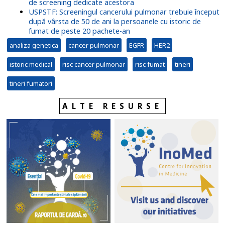
de screening dedicate acestora
USPSTF: Screeningul cancerului pulmonar trebuie început
după vârsta de 50 de ani la persoanele cu istoric de
fumat de peste 20 pachete-an
analiza genetica
cancer pulmonar
EGFR
HER2
istoric medical
risc cancer pulmonar
risc fumat
tineri
tineri fumatori
ALTE RESURSE