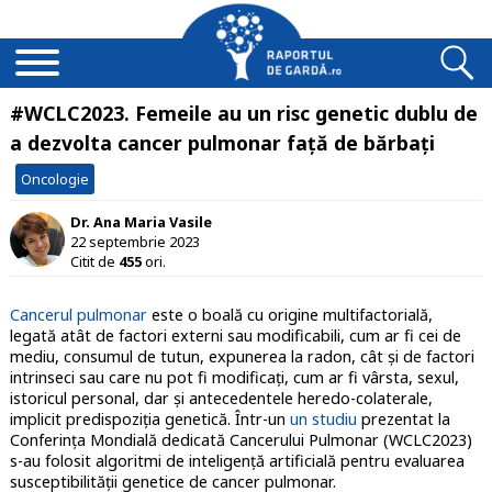
#WCLC2023. Femeile au un risc genetic dublu de
a dezvolta cancer pulmonar față de bărbați
Oncologie
Dr. Ana Maria Vasile
22 septembrie 2023
Citit de
455
ori.
Cancerul pulmonar
este o boală cu origine multifactorială,
legată atât de factori externi sau modificabili, cum ar fi cei de
mediu, consumul de tutun, expunerea la radon, cât și de factori
intrinseci sau care nu pot fi modificați, cum ar fi vârsta, sexul,
istoricul personal, dar și antecedentele heredo-colaterale,
implicit predispoziția genetică. Într-un
un studiu
prezentat la
Conferința Mondială dedicată Cancerului Pulmonar (WCLC2023)
s-au folosit algoritmi de inteligență artificială pentru evaluarea
susceptibilității genetice de cancer pulmonar.