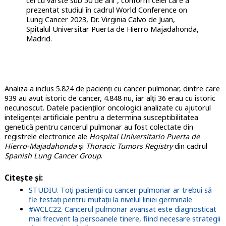
cei cu vârste sub 50 de ani”, conform celei care a
prezentat studiul în cadrul World Conference on
Lung Cancer 2023, Dr. Virginia Calvo de Juan,
Spitalul Universitar Puerta de Hierro Majadahonda,
Madrid.
Analiza a inclus 5.824 de pacienți cu cancer pulmonar, dintre care
939 au avut istoric de cancer, 4.848 nu, iar alți 36 erau cu istoric
necunoscut. Datele pacienților oncologici analizate cu ajutorul
inteligenței artificiale pentru a determina susceptibilitatea
genetică pentru cancerul pulmonar au fost colectate din
registrele electronice ale
Hospital Universitario Puerta de
Hierro-Majadahonda
și
Thoracic Tumors Registry
din cadrul
Spanish Lung Cancer Group
.
Citește și:
STUDIU. Toți pacienții cu cancer pulmonar ar trebui să
fie testați pentru mutații la nivelul liniei germinale
#WCLC22. Cancerul pulmonar avansat este diagnosticat
mai frecvent la persoanele tinere, fiind necesare strategii