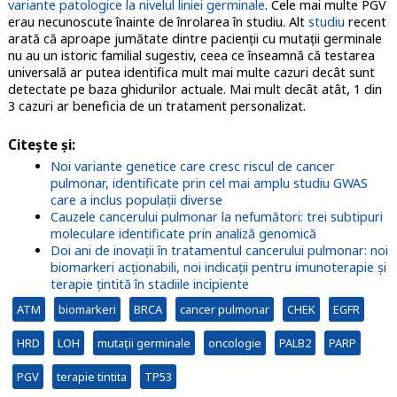
variante patologice la nivelul liniei germinale
. Cele mai multe PGV
erau necunoscute înainte de înrolarea în studiu. Alt
studiu
recent
arată că aproape jumătate dintre pacienții cu mutații germinale
nu au un istoric familial sugestiv, ceea ce înseamnă că testarea
universală ar putea identifica mult mai multe cazuri decât sunt
detectate pe baza ghidurilor actuale. Mai mult decât atât, 1 din
3 cazuri ar beneficia de un tratament personalizat.
Citește și:
Noi variante genetice care cresc riscul de cancer
pulmonar, identificate prin cel mai amplu studiu GWAS
care a inclus populații diverse
Cauzele cancerului pulmonar la nefumători: trei subtipuri
moleculare identificate prin analiză genomică
Doi ani de inovații în tratamentul cancerului pulmonar: noi
biomarkeri acționabili, noi indicații pentru imunoterapie și
terapie țintită în stadiile incipiente
ATM
biomarkeri
BRCA
cancer pulmonar
CHEK
EGFR
HRD
LOH
mutații germinale
oncologie
PALB2
PARP
PGV
terapie tintita
TP53