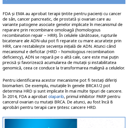
FDA și EMA au aprobat terapii țintite pentru pacienți cu cancer
de sân, cancer pancreatic, de prostată și ovarian care au
variante patogene asociate genelor implicate în mecanismul de
reparare prin recombinare omoloagă (homologous
recombination repair – HRR). În celulele sănătoase, rupturile
bicatenare ale ADN-ului pot fi reparate cu mare acuratețe prin
HRR, care restabilește secvența inițială de ADN. Atunci când
mecanismul e deficitar (HRD – homologous recombination
deficiency), ADN se repară pe o altă cale, care este mai puțin
precisă și favorizează acumularea de mutații și instabilitatea
genomică, ceea ce conduce la transformarea malignă a celulelor.
Pentru identificarea acestor mecanisme pot fi testați diferiți
biomarkeri. De exemplu, mutațiile în genele BRCA1/2 pot
determina HRD și sunt implicate în mai multe tipuri de cancere.
În 2014, FDA a aprobat
olaparib
, primul inhibitor PARP pentru
cancerul ovarian cu mutații BRCA. De atunci, au fost încă 8
aprobări pentru terapii care țintesc cancere HRD.