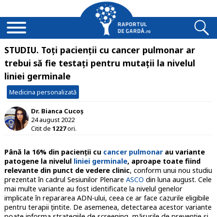
STUDIU. Toți pacienții cu cancer pulmonar ar
trebui să fie testați pentru mutații la nivelul
liniei germinale
Medicina personalizată
Dr. Bianca Cucoș
24 august 2022
Citit de
1227
ori.
Până la 16% din pacienții cu
cancer pulmonar
au variante
patogene la nivelul
liniei germinale
, aproape toate fiind
relevante din punct de vedere clinic
, conform unui nou studiu
prezentat în cadrul Sesiunilor Plenare
ASCO
din luna august. Cele
mai multe variante au fost identificate la nivelul genelor
implicate în repararea ADN-ului, ceea ce ar face cazurile eligibile
pentru terapii țintite. De asemenea, detectarea acestor variante
poate informa strategiile de screening, măsurile de prevenție și