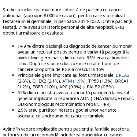
Studiul a inclus cea mai mare cohortă de pacienți cu cancer
pulmonar (aproape 8.000 de cazuri), pentru care s-a realizat
testarea liniei germinale, în perioada 2014-2022. Dintre pacienții
testați, 71% aveau un istoric personal de alte neoplazii. S-au
obținut următoarele rezultate:
14,9 % dintre pacienții cu diagnostic de cancer pulmonar
aveau un rezultat pozitiv pentru o variantă patogenă la
nivelul liniei germinale, dintre care 95% erau acționabile
clinic. După ce s-au exclus cazurile cu alte tipuri de
cancere proporția de PGV a crescut la 16%.
Principalele gene implicate au fost următoarele:
BRCA2
(2.8%), CHEK2 (2.1%),
ATM (1.9%)
, TP53 (1.3%), BRCA1
(1.2%), EGFR (1.0%), APC (0.9%) și PALB2 (0.5%).
61% dintre aceștia aveau o variantă patogenă la nivelul
genelor implicate în repararea ADN (DNA damage repair,
DDR/homologous recombination repair, HRR).
2,9% erau purtători heterozigoți ai unor variante
asociate cu sindroame de cancere familiale.
Având în vedere implicațiile pentru pacienți și familiile acestora,
autorii studiului recomandă includerea pacienților cu cancer