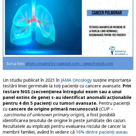
Sursa foto
photo created by rawpixel.com – www.freepik.com
Un studiu publicat în 2021 în
JAMA Oncology
susține importanța
testării liniei germinale la toți pacienții cu cancere avansate.
Prin
testare NGS (secvențierea întregului exom sau a unui
panel extins de gene) s-au identificat anomalii acționabile
pentru 4 din 5 pacienți cu tumori avansate.
Pentru pacienții
cu
cancere de origine primară necunoscută
(CUP –
carcinoma of unknown primary origin
), a fost posibilă
identificarea țesutului de origine în peste jumătate din cazuri.
Rezultatele au implicații pentru evaluarea riscului de cancer la
membrii familiei, având în vedere că
16% dintre pacienți aveau