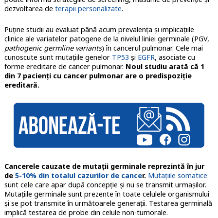
dezvoltarea de
terapii personalizate
.
Puține studii au evaluat până acum prevalența și implicațiile
clinice ale variatelor patogene de la nivelul liniei germinale (PGV,
pathogenic germline variants
) în cancerul pulmonar. Cele mai
cunoscute sunt mutațiile genelor
TP53
și
EGFR
, asociate cu
forme ereditare de cancer pulmonar.
Noul studiu arată că 1
din 7 pacienți cu cancer pulmonar are o predispoziție
ereditară.
Cancerele cauzate de mutații germinale reprezintă în jur
de
5-10% din totalul cazurilor de cance
r.
Mutațiile somatice
sunt cele care apar după concepție și nu se transmit urmașilor.
Mutațiile germinale sunt prezente în toate celulele organismului
și se pot transmite în următoarele generații. Testarea germinală
implică testarea de probe din celule non-tumorale.