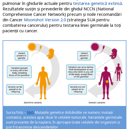
pulmonar în ghidurile actuale pentru
testarea genetică extinsă
.
Rezultatele susțin și prevederile din ghidul NCCN (National
Comprehensive Cancer Network) precum și noile recomandări
din Cancer
Moonshot Version 2.0
(strategia SUA pentru
combaterea cancerului) pentru testarea liniei germinale la toți
pacienții cu cancer.
Sursa foto –
NHS
Mutațiile genetice dobândite se numesc mutații
somatice, acestea apar doar în celulele tumorale. Variantele germinale
sunt prezente de la naștere, în aproape toate celulele din organism și
pot fi transmise descendenților