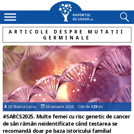
ARTICOLE DESPRE MUTAȚII
GERMINALE
Dr. Bianca Cucoș
04 ianuarie 2026 Citit de
129
ori
#SABCS2025. Multe femei cu risc genetic de cancer
de sân rămân neidentificate când testarea se
recomandă doar pe baza istoricului familial