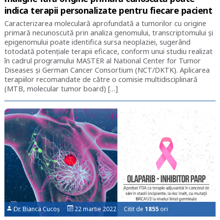
indica terapii personalizate pentru fiecare pacient
Caracterizarea moleculară aprofundată a tumorilor cu origine
primară necunoscută prin analiza genomului, transcriptomului şi
epigenomului poate identifica sursa neoplaziei, sugerând
totodată potenţiale terapii eficace, conform unui studiu realizat
în cadrul programului MASTER al National Center for Tumor
Diseases şi German Cancer Consortium (NCT/DKTK). Aplicarea
terapiilor recomandate de către o comisie multidisciplinară
(MTB, molecular tumor board) […]
Dr. Bianca Cucoș
22 martie 2022 Citit de
1855
ori