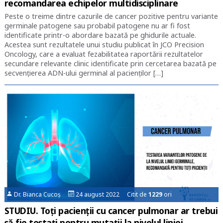
recomandarea echipelor multidisciplinare
Peste o treime dintre cazurile de cancer pozitive pentru variante
germinale patogene sau probabil patogene nu ar fi fost
identificate printr-o abordare bazată pe ghidurile actuale.
Acestea sunt rezultatele unui studiu publicat în JCO Precision
Oncology, care a evaluat fezabilitatea raportării rezultatelor
secundare relevante clinic identificate prin cercetarea bazată pe
secvenţierea ADN-ului germinal al pacienţilor […]
Dr. Bianca Cucoș
24 august 2022 Citit de
1229
ori
STUDIU. Toți pacienții cu cancer pulmonar ar trebui
să fie testați pentru mutații la nivelul liniei