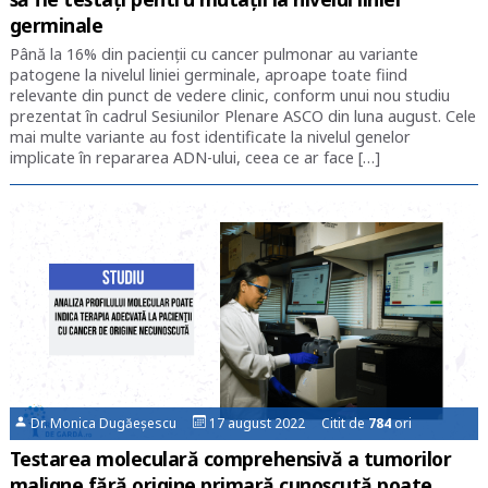
germinale
Până la 16% din pacienții cu cancer pulmonar au variante
patogene la nivelul liniei germinale, aproape toate fiind
relevante din punct de vedere clinic, conform unui nou studiu
prezentat în cadrul Sesiunilor Plenare ASCO din luna august. Cele
mai multe variante au fost identificate la nivelul genelor
implicate în repararea ADN-ului, ceea ce ar face […]
Dr. Monica Dugăeșescu
17 august 2022 Citit de
784
ori
Testarea moleculară comprehensivă a tumorilor
maligne fără origine primară cunoscută poate