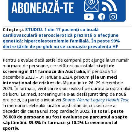
Citește și:
STUDIU. 1 din 17 pacienți cu boală
cardiovasculară aterosclerotică prezintă o afecțiune
genetică: hipercolesterolemie familială. În peste 90%
dintre țările de pe glob nu se cunoaște prevalența HF
Pentru a evalua dacă astfel de campanii pot ajunge la un număr
mai mare de persoane, cercetătorii au instalat
stații de
screening
în
311 farmacii din Australia
, în perioada 15
decembrie 2023 – 31 ianuarie 2024, precum
și la un meci
internațional de cricket
desfășurat între 26–29 decembrie
2023. În farmacii, verificările s-au realizat pe durata programului
de lucru. La meci, screeningurile s-au desfășurat timp de nouă
ore pe zi, ca parte a inițiativei
Shane Warn
e Legacy Health Test
,
în memoria celebrului jucător australian de cricket care a
decedat din cauza unui stop cardiac în 2022.
În total, peste
76.000 de persoane au fost evaluate pe parcursul a șapte
săptămâni: 89.8% în farmacii și 10.2% la evenimentul
sportiv.