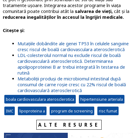
tratamente ușoare. Integrarea acestor programe în viața
comunitară poate contribui atât la
salvarea de vieți,
cât și la
reducerea inegalităților în accesul la îngrijiri medicale.
Citește și:
Mutațiile dobândite ale genei TP53 în celulele sangvine
cresc riscul de boală cardiovasculara aterosclerotică
LDL-colesterolul normal nu exclude riscul de boală
cardiovasculară aterosclerotică. Determinarea
apolipoproteinei B ar trebui integrată în testarea de
rutină
Metaboliții produși de microbiomul intestinal după
consumul de carne roșie cresc cu 22% riscul de boală
cardiovasculară aterosclerotică
boala cardiovasculara aterosclerotica
hipertensiune arteriala
IMC
lipoproteina a
program de screening
risc fumat
ALTE RESURSE