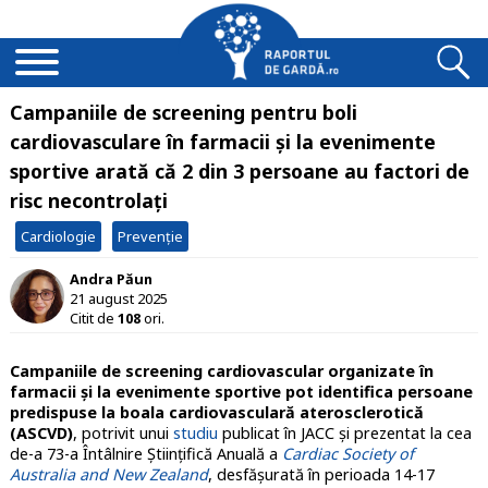
Campaniile de screening pentru boli
cardiovasculare în farmacii și la evenimente
sportive arată că 2 din 3 persoane au factori de
risc necontrolați
Cardiologie
Prevenție
Andra Păun
21 august 2025
Citit de
108
ori.
Campaniile de screening cardiovascular organizate în
farmacii și la evenimente sportive pot identifica persoane
predispuse la boala cardiovasculară aterosclerotică
(ASCVD)
, potrivit unui
studiu
publicat în JACC și prezentat la cea
de-a 73-a Întâlnire Științifică Anuală a
Cardiac Society of
Australia and New Zealand
, desfășurată în perioada 14-17