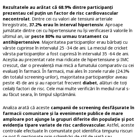
Rezultatele au arătat că 68.9% dintre participanți
prezentau cel puțin un factor de risc cardiovascular
necontrolat
. Dintre cei cu valori ale tensiunii arteriale
înregistrate,
37.2% erau în interval hipertensiv
. Aproape
jumătate dintre cei cu hipertensiune nu își verificaseră valorile în
ultimul an, iar
peste 80% nu urmau tratament cu
antihipertensive
. Majoritatea participanților erau bărbați cu
vârste cuprinse în intervalul 25 -34 de ani. La meciul de cricket
vârsta participanților a fost cuprinsă în intervalul 35 -64 de ani.
Aceștia au prezentat rate mai ridicate de hipertensiune și IMC
crescut, dar o prevalență mai mică a fumatului comparativ cu cei
evaluați în farmacii. În farmacii, mai ales în zonele rurale (24.3%
din totalul screening-urilor), majoritatea participanților aveau
peste 45 de ani și au raportat frecvent
diabet
, alături de toți
ceilalți factori de risc. Cele mai multe verificări în mediul rural s-
au făcut seara, în timpul săptămânii.
Analiza arată că aceste
campanii de screening desfășurate în
farmacii comunitare și la evenimente publice de mare
amploare pot ajunge la grupuri diferite din populație și pot
evidenția tipare variate de risc cardiovascular.
Astfel, aceste
controale efectuate în comunitate pot identifica timpuriu riscuri
ce pot fi gestionate prin schimbări de stil de viață sau