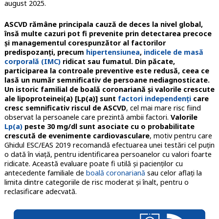
august 2025.
ASCVD rămâne principala cauză de deces la nivel global,
însă multe cazuri pot fi prevenite prin detectarea precoce
și managementul corespunzător al factorilor
predispozanți, precum
hipertensiunea
,
indicele de masă
corporală (IMC)
ridicat sau fumatul. Din păcate,
participarea la controale preventive este redusă, ceea ce
lasă un număr semnificativ de persoane nediagnosticate.
Un istoric familial de boală coronariană și valorile crescute
ale lipoproteinei(a) [Lp(a)] sunt
factori independenți
care
cresc semnificativ riscul de ASCVD
, cel mai mare risc fiind
observat la persoanele care prezintă ambii factori.
Valorile
Lp(a)
peste 30 mg/dl sunt asociate cu o probabilitate
crescută de evenimente cardiovasculare
, motiv pentru care
Ghidul ESC/EAS 2019 recomandă efectuarea unei testări cel puțin
o dată în viață, pentru identificarea persoanelor cu valori foarte
ridicate. Această evaluare poate fi utilă și pacienților cu
antecedente familiale de
boală coronariană
sau celor aflați la
limita dintre categoriile de risc moderat și înalt, pentru o
reclasificare adecvată.