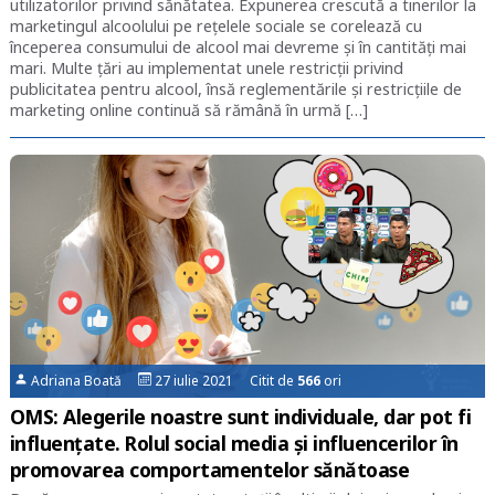
utilizatorilor privind sănătatea. Expunerea crescută a tinerilor la
marketingul alcoolului pe rețelele sociale se corelează cu
începerea consumului de alcool mai devreme și în cantități mai
mari. Multe țări au implementat unele restricții privind
publicitatea pentru alcool, însă reglementările și restricțiile de
marketing online continuă să rămână în urmă […]
Adriana Boată
27 iulie 2021 Citit de
566
ori
OMS: Alegerile noastre sunt individuale, dar pot fi
influențate. Rolul social media și influencerilor în
promovarea comportamentelor sănătoase