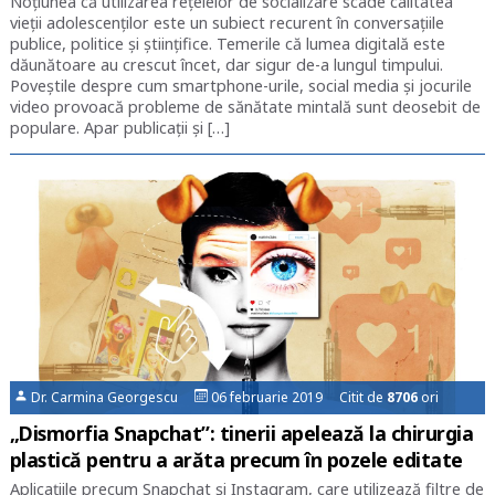
Noțiunea că utilizarea rețelelor de socializare scade calitatea
vieții adolescenților este un subiect recurent în conversațiile
publice, politice și științifice. Temerile că lumea digitală este
dăunătoare au crescut încet, dar sigur de-a lungul timpului.
Poveștile despre cum smartphone-urile, social media și jocurile
video provoacă probleme de sănătate mintală sunt deosebit de
populare. Apar publicații și […]
Dr. Carmina Georgescu
06 februarie 2019 Citit de
8706
ori
„Dismorfia Snapchat”: tinerii apelează la chirurgia
plastică pentru a arăta precum în pozele editate
Aplicațiile precum Snapchat și Instagram, care utilizează filtre de