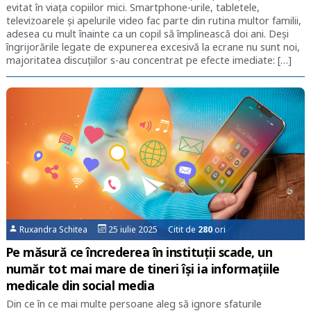
evitat în viața copiilor mici. Smartphone-urile, tabletele,
televizoarele și apelurile video fac parte din rutina multor familii,
adesea cu mult înainte ca un copil să împlinească doi ani. Deși
îngrijorările legate de expunerea excesivă la ecrane nu sunt noi,
majoritatea discuțiilor s-au concentrat pe efecte imediate: […]
Ruxandra Schitea
25 iulie 2025 Citit de
280
ori
Pe măsură ce încrederea în instituții scade, un
număr tot mai mare de tineri își ia informațiile
medicale din social media
Din ce în ce mai multe persoane aleg să ignore sfaturile