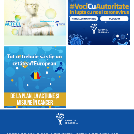
Am început cu un curs, “Comunicarea inovației, inovație în comunicare”. Și am