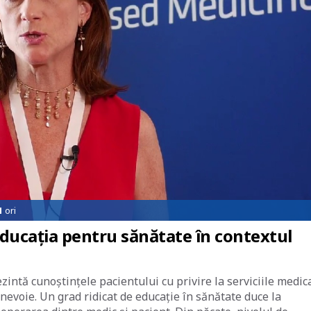
1
ori
ducația pentru sănătate în contextul
zintă cunoștințele pacientului cu privire la serviciile medic
nevoie. Un grad ridicat de educație în sănătate duce la