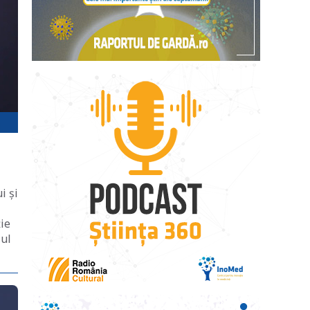
i și
ie
iul