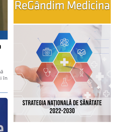
a
nă
i în