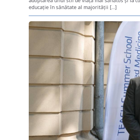
adoptarea unui stil de viață mai sănătos și la c
educație în sănătate al majorității […]