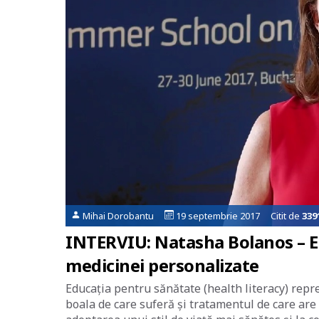
Mihai Dorobantu
19 septembrie 2017 Citit de
339
INTERVIU: Natasha Bolanos – E
medicinei personalizate
Educația pentru sănătate (health literacy) repre
boala de care suferă și tratamentul de care are 