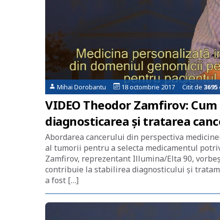
Mihai Dorobantu
18 octombrie 2017 Citit de
3695
VIDEO Theodor Zamfirov: Cum c
diagnosticarea și tratarea canc
Abordarea cancerului din perspectiva medicine
al tumorii pentru a selecta medicamentul potriv
Zamfirov, reprezentant Illumina/Elta 90, vorbe
contribuie la stabilirea diagnosticului și tratam
a fost […]