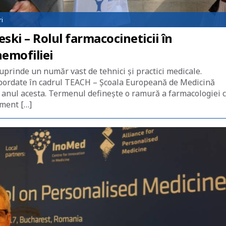
i
ki – Rolul farmacocineticii în
emofiliei
prinde un număr vast de tehnici și practici medicale.
 abordate în cadrul TEACH – Școala Europeană de Medicină
i anul acesta. Termenul definește o ramură a farmacologiei 
ament […]