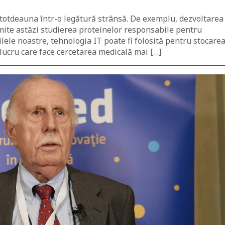
întotdeauna într-o legătură strânsă. De exemplu, dezvoltarea
ermite astăzi studierea proteinelor responsabile pentru
 zilele noastre, tehnologia IT poate fi folosită pentru stocare
, lucru care face cercetarea medicală mai […]