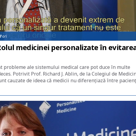
7
ori
olul medicinei personalizate în evitare
t probleme ale sistemului medical care pot duce în multe
eces. Potrivit Prof. Richard J. Ablin, de la Colegiul de Medici
nt cauzate de ideea că medicii nu diferențiază între pacienț