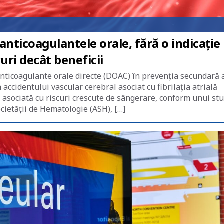
anticoagulantele orale, fără o indicație
uri decât beneficii
anticoagulante orale directe (DOAC) în prevenția secundară 
cidentului vascular cerebral asociat cu fibrilația atrială
t asociată cu riscuri crescute de sângerare, conform unui st
cietății de Hematologie (ASH), […]