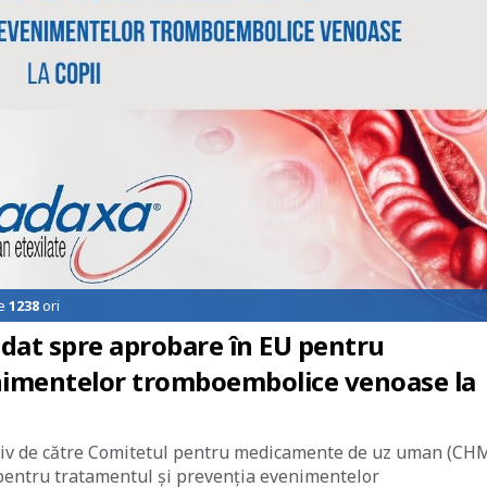
de
1238
ori
dat spre aprobare în EU pentru
nimentelor tromboembolice venoase la
zitiv de către Comitetul pentru medicamente de uz uman (CH
pentru tratamentul și prevenția evenimentelor