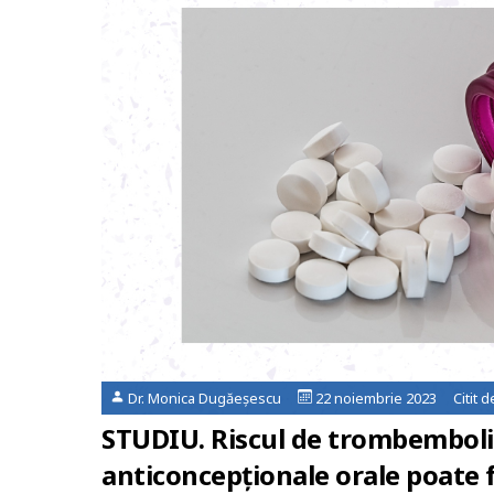
Dr. Monica Dugăeșescu
22 noiembrie 2023 Citit 
STUDIU. Riscul de trombembolis
anticoncepționale orale poate fi