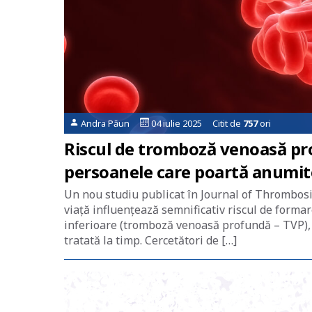
Andra Păun
04 iulie 2025 Citit de
757
ori
Riscul de tromboză venoasă pr
persoanele care poartă anumit
Un nou studiu publicat în Journal of Thrombosis 
viață influențează semnificativ riscul de form
inferioare (tromboză venoasă profundă – TVP), o
tratată la timp. Cercetători de […]