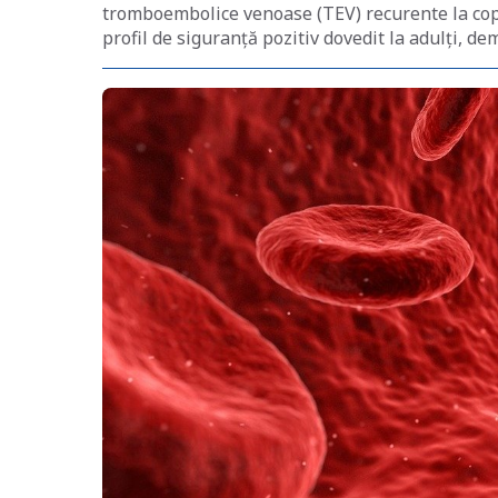
tromboembolice venoase (TEV) recurente la copi
profil de siguranță pozitiv dovedit la adulți, d