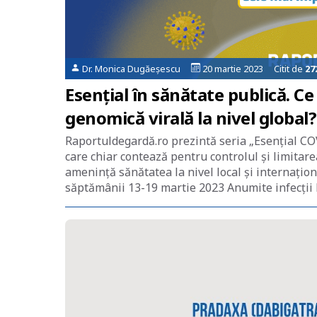
Dr. Monica Dugăeșescu
20 martie 2023 Citit de
27
Esențial în sănătate publică. 
genomică virală la nivel global?
Raportuldegardă.ro prezintă seria „Esențial COV
care chiar contează pentru controlul și limitar
amenință sănătatea la nivel local și internațio
săptămânii 13-19 martie 2023 Anumite infecții H