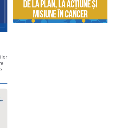
ilor
re
e