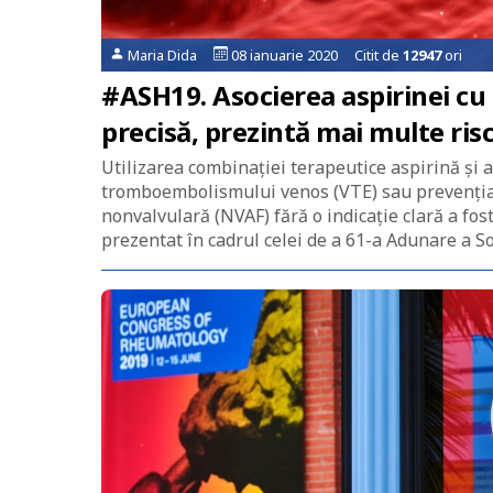
Maria Dida
08 ianuarie 2020 Citit de
12947
ori
#ASH19. Asocierea aspirinei cu 
precisă, prezintă mai multe risc
Utilizarea combinației terapeutice aspirină și 
tromboembolismului venos (VTE) sau prevenția ac
nonvalvulară (NVAF) fără o indicație clară a fos
prezentat în cadrul celei de a 61-a Adunare a So