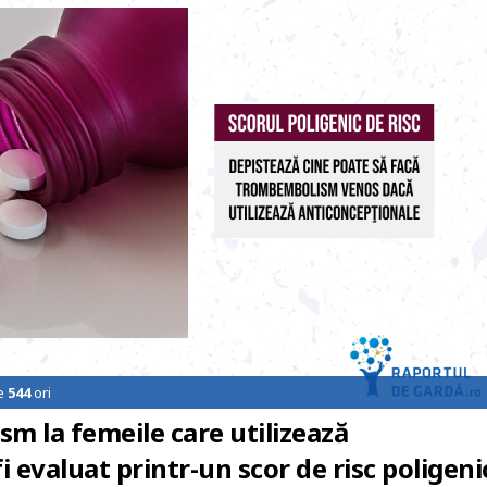
de
544
ori
m la femeile care utilizează
 evaluat printr-un scor de risc poligeni