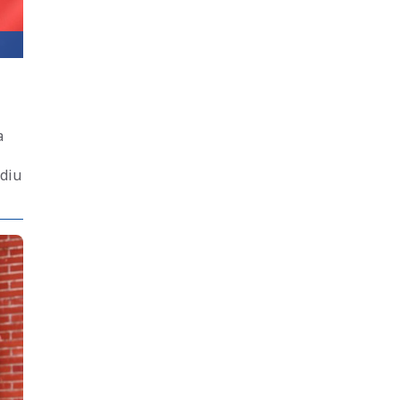
a
udiu