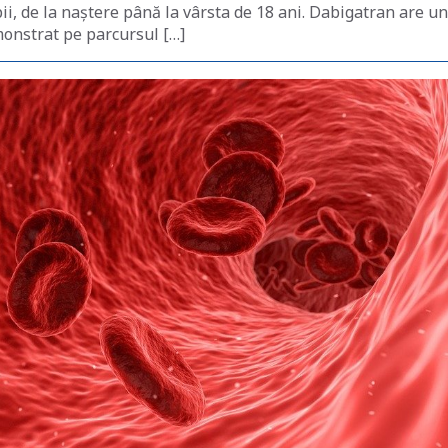
i, de la naștere până la vârsta de 18 ani. Dabigatran are un
emonstrat pe parcursul […]