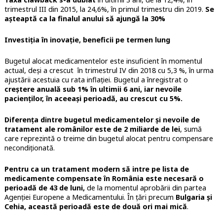
trimestrul III din 2015, la 24,6%, în primul trimestru din 2019.
Se
așteaptă ca la finalul anului să ajungă la 30%
Investiția în inovație, beneficii pe termen lung
Bugetul alocat medicamentelor este insuficient în momentul
actual, deși a crescut în trimestrul IV din 2018 cu 5,3 %, în urma
ajustării acestuia cu rata inflației. Bugetul a înregistrat o
creștere anuală sub 1% în ultimii 6 ani, iar nevoile
pacienților, în aceeași perioadă, au crescut cu 5%.
Diferența dintre bugetul medicamentelor și nevoile de
tratament ale românilor este de 2 miliarde de lei
, sumă
care reprezintă o treime din bugetul alocat pentru compensare
necondiționată.
Pentru ca un tratament modern să intre pe lista de
medicamente compensate în România este necesară o
perioadă de 43 de luni,
de la momentul aprobării din partea
Agenției Europene a Medicamentului. În țări precum
Bulgaria și
Cehia, această perioadă este de două ori mai mică
.