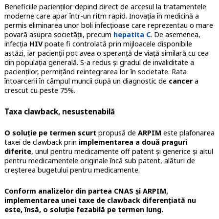
Beneficiile pacienților depind direct de accesul la tratamentele
moderne care apar într-un ritm rapid. Inovația în medicină a
permis eliminarea unor boli infecțioase care reprezentau o mare
povară asupra societății, precum
hepatita C
. De asemenea,
infecția
HIV
poate fi controlată prin mijloacele disponibile
astăzi, iar pacienții pot avea o speranță de viață similară cu cea
din populația generală. S-a redus și gradul de invaliditate a
pacienților, permițând reintegrarea lor în societate. Rata
întoarcerii în câmpul muncii după un diagnostic de
cancer
a
crescut cu peste 75%.
Taxa clawback, nesustenabilă
O soluție pe termen scurt
propusă de
ARPIM
este plafonarea
taxei de clawback prin
implementarea a două praguri
diferite
, unul pentru medicamente off patent și generice și altul
pentru medicamentele originale încă sub patent, alături de
creșterea bugetului pentru medicamente.
Conform analizelor din partea CNAS și ARPIM,
implementarea unei taxe de clawback diferențiată nu
este, însă, o soluție fezabilă pe termen lung.