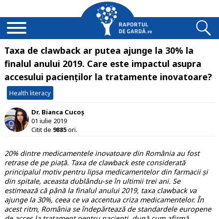
Taxa de clawback ar putea ajunge la 30% la
finalul anului 2019. Care este impactul asupra
accesului pacienților la tratamente inovatoare?
Health literacy
Dr. Bianca Cucoș
01 iulie 2019
Citit de
9885
ori.
20% dintre medicamentele inovatoare din România au fost
retrase de pe piață. Taxa de clawback este considerată
principalul motiv pentru lipsa medicamentelor din farmacii și
din spitale, aceasta dublându-se în ultimii trei ani. Se
estimează că până la finalul anului 2019, taxa clawback va
ajunge la 30%, ceea ce va accentua criza medicamentelor. În
acest ritm, România se îndepărtează de standardele europene
de acces la tratament pentru pacienți, după cum afirmă