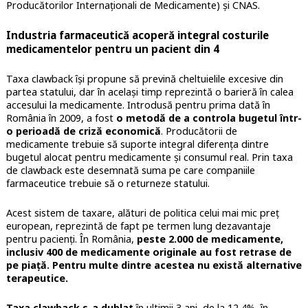
Producătorilor Internaționali de Medicamente) și CNAS.
Industria farmaceutică acoperă integral costurile
medicamentelor pentru un pacient din 4
Taxa clawback își propune să prevină cheltuielile excesive din
partea statului, dar în același timp reprezintă o barieră în calea
accesului la medicamente. Introdusă pentru prima dată în
România în 2009, a fost
o metodă de a controla bugetul într-
o perioadă de criză economică
. Producătorii de
medicamente trebuie să suporte integral diferența dintre
bugetul alocat pentru medicamente și consumul real. Prin taxa
de clawback este desemnată suma pe care companiile
farmaceutice trebuie să o returneze statului.
Acest sistem de taxare, alături de politica celui mai mic preț
european, reprezintă de fapt pe termen lung dezavantaje
pentru pacienți. În România,
peste 2.000 de medicamente,
inclusiv 400 de medicamente originale au fost retrase de
pe piață. Pentru multe dintre acestea nu există alternative
terapeutice.
Taxa clawback s-a dublat
în ultimii 3 ani, de la 12,4%, în