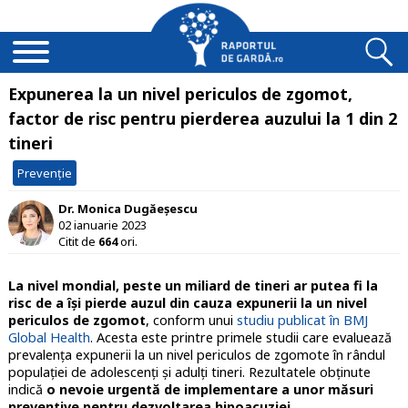
Expunerea la un nivel periculos de zgomot,
factor de risc pentru pierderea auzului la 1 din 2
tineri
Prevenție
Dr. Monica Dugăeșescu
02 ianuarie 2023
Citit de
664
ori.
La nivel mondial, peste un miliard de tineri ar putea fi la
risc de a își pierde auzul din cauza expunerii la un nivel
periculos de zgomot
, conform unui
studiu publicat în BMJ
Global Health
. Acesta este printre primele studii care evaluează
prevalența expunerii la un nivel periculos de zgomote în rândul
populaţiei de adolescenți și adulți tineri. Rezultatele obţinute
indică
o nevoie urgentă de implementare a unor măsuri
preventive pentru dezvoltarea hipoacuziei
.