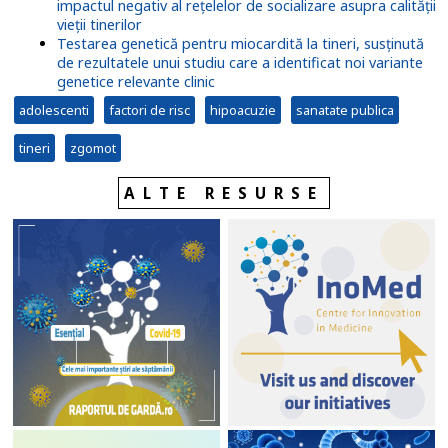
impactul negativ al rețelelor de socializare asupra calității
vieții tinerilor
Testarea genetică pentru miocardită la tineri, susținută
de rezultatele unui studiu care a identificat noi variante
genetice relevante clinic
adolescenti
factori de risc
hipoacuzie
sanatate publica
tineri
zgomot
ALTE RESURSE