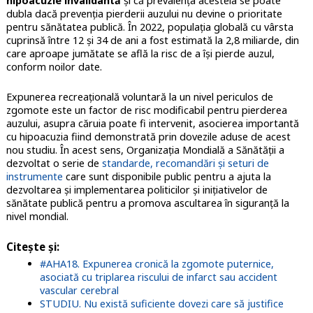
hipoacuzie invalidantă
și că prevalența acesteia se poate
dubla dacă prevenţia pierderii auzului nu devine o prioritate
pentru sănătatea publică. În 2022, populația globală cu vârsta
cuprinsă între 12 și 34 de ani a fost estimată la 2,8 miliarde, din
care aproape jumătate se află la risc de a îşi pierde auzul,
conform noilor date.
Expunerea recreațională voluntară la un nivel periculos de
zgomote este un factor de risc modificabil pentru pierderea
auzului, asupra căruia poate fi intervenit, asocierea importantă
cu hipoacuzia fiind demonstrată prin dovezile aduse de acest
nou studiu. În acest sens, Organizația Mondială a Sănătății a
dezvoltat o serie de
standarde, recomandări și seturi de
instrumente
care sunt disponibile public pentru a ajuta la
dezvoltarea și implementarea politicilor și inițiativelor de
sănătate publică pentru a promova ascultarea în siguranță la
nivel mondial.
Citeşte şi
:
#AHA18. Expunerea cronică la zgomote puternice,
asociată cu triplarea riscului de infarct sau accident
vascular cerebral
STUDIU. Nu există suficiente dovezi care să justifice