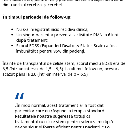
din trunchiul cerebral și cerebel.
În timpul perioadei de follow-up:
Nu s-a înregistrat nicio recidivă clinică;
Un singur pacient a prezentat activitate RMN la 6 luni
după tratament;
Scorul EDSS (Expanded Disability Status Scale) a fost
îmbunătățit pentru 95% din pacienți.
Înainte de transplantul de celule stem, scorul mediu EDSS era de
6,5 (într-un interval de 1,5 – 9,5). La ultimul follow-up, acesta a
scăzut până la 2.0 (într-un interval de 0 – 6,5).
„În mod normal, acest tratament ar fi fost dat
pacienților care nu răspund la terapia standard.
Rezultatele noastre sugerează totuși că
tratamentul cu celule stem pentru scleroza multiplă
devine sigur și foarte eficient pentru pacienții cu o