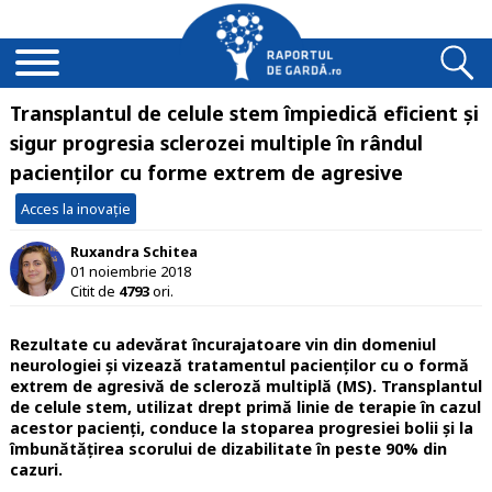
Transplantul de celule stem împiedică eficient și
sigur progresia sclerozei multiple în rândul
pacienților cu forme extrem de agresive
Acces la inovație
Ruxandra Schitea
01 noiembrie 2018
Citit de
4793
ori.
Rezultate cu adevărat încurajatoare vin din domeniul
neurologiei și vizează tratamentul pacienților cu o formă
extrem de agresivă de scleroză multiplă (MS). Transplantul
de celule stem, utilizat drept primă linie de terapie în cazul
acestor pacienți, conduce la stoparea progresiei bolii și la
îmbunătățirea scorului de dizabilitate în peste 90% din
cazuri.