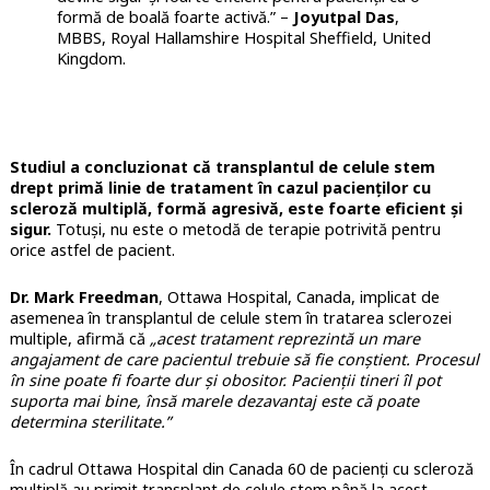
formă de boală foarte activă.” –
Joyutpal Das
,
MBBS, Royal Hallamshire Hospital Sheffield, United
Kingdom.
Studiul a concluzionat că transplantul de celule stem
drept primă linie de tratament în cazul pacienților cu
scleroză multiplă, formă agresivă, este foarte eficient și
sigur.
Totuși, nu este o metodă de terapie potrivită pentru
orice astfel de pacient.
Dr. Mark Freedman
, Ottawa Hospital, Canada, implicat de
asemenea în transplantul de celule stem în tratarea sclerozei
multiple, afirmă că
„acest tratament reprezintă un mare
angajament de care pacientul trebuie să fie conștient. Procesul
în sine poate fi foarte dur și obositor. Pacienții tineri îl pot
suporta mai bine, însă marele dezavantaj este că poate
determina sterilitate.”
În cadrul Ottawa Hospital din Canada 60 de pacienți cu scleroză
multiplă au primit transplant de celule stem până la acest