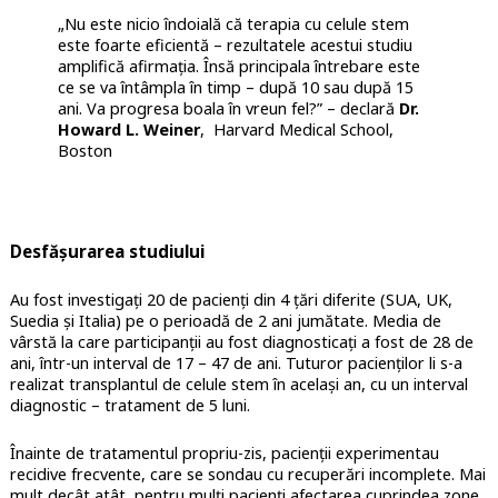
„Nu este nicio îndoială că terapia cu celule stem
este foarte eficientă – rezultatele acestui studiu
amplifică afirmația. Însă principala întrebare este
ce se va întâmpla în timp – după 10 sau după 15
ani. Va progresa boala în vreun fel?” – declară
Dr.
Howard L. Weiner
, Harvard Medical School,
Boston
Desfășurarea studiului
Au fost investigați 20 de pacienți din 4 țări diferite (SUA, UK,
Suedia și Italia) pe o perioadă de 2 ani jumătate. Media de
vârstă la care participanții au fost diagnosticați a fost de 28 de
ani, într-un interval de 17 – 47 de ani. Tuturor pacienților li s-a
realizat transplantul de celule stem în același an, cu un interval
diagnostic – tratament de 5 luni.
Înainte de tratamentul propriu-zis, pacienții experimentau
recidive frecvente, care se sondau cu recuperări incomplete. Mai
mult decât atât, pentru mulți pacienți afectarea cuprindea zone