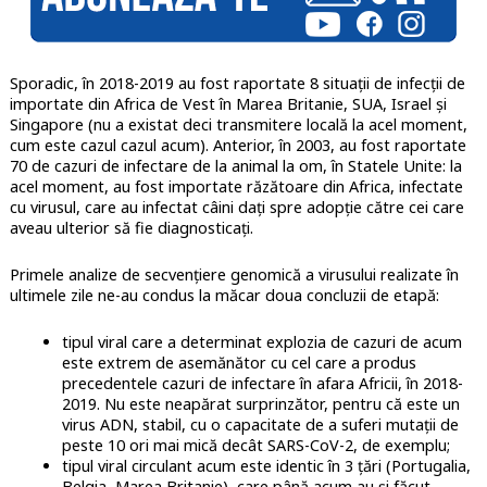
Sporadic, în 2018-2019 au fost raportate 8 situații de infecții de
importate din Africa de Vest în Marea Britanie, SUA, Israel și
Singapore (nu a existat deci transmitere locală la acel moment,
cum este cazul cazul acum). Anterior, în 2003, au fost raportate
70 de cazuri de infectare de la animal la om, în Statele Unite: la
acel moment, au fost importate răzătoare din Africa, infectate
cu virusul, care au infectat câini dați spre adopție către cei care
aveau ulterior să fie diagnosticați.
Primele analize de secvențiere genomică a virusului realizate în
ultimele zile ne-au condus la măcar doua concluzii de etapă:
tipul viral care a determinat explozia de cazuri de acum
este extrem de asemănător cu cel care a produs
precedentele cazuri de infectare în afara Africii, în 2018-
2019. Nu este neapărat surprinzător, pentru că este un
virus ADN, stabil, cu o capacitate de a suferi mutații de
peste 10 ori mai mică decât SARS-CoV-2, de exemplu;
tipul viral circulant acum este identic în 3 țări (Portugalia,
Belgia, Marea Britanie), care până acum au și făcut