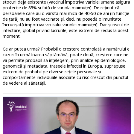
stocuri deja existente (vaccinul împotriva variolei umane asigura
protecție de 85% și față de variola maimuței). De reținut că
persoanele care au o vârstă mai mică de 40-50 de ani (în funcție
de țară) nu au fost vaccinate și, deci, nu posedă o imunitate
încrucișată împotriva virusului variolei maimuței). Dar și riscul de
infectare, global privind lucrurile, este extrem de redus la acest
moment.
Ce ar putea urma? Probabil o creștere controlată a numărului e
cazuri în următoarea săptămână, poate două, creștere care ne
va permite probabil să înțelegem, prin analize epidemiologice,
genomică și metadata, traseele infecției în Europa, suprapuse
extrem de probabil pe diverse rețele personale și
comportamente individuale asociate cu risc crescut din punctul
de vedere al sănătății.