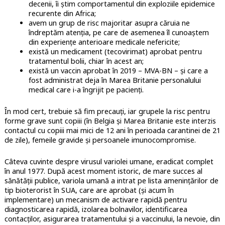
decenii, îi știm comportamentul din exploziile epidemice
recurente din Africa;
avem un grup de risc majoritar asupra căruia ne
îndreptăm atenția, pe care de asemenea îl cunoaștem
din experiențe anterioare medicale nefericite;
există un medicament (tecovirimat) aprobat pentru
tratamentul bolii, chiar în acest an;
există un vaccin aprobat în 2019 – MVA-BN – și care a
fost administrat deja în Marea Britanie personalului
medical care i-a îngrijit pe pacienți.
În mod cert, trebuie să fim precauți, iar grupele la risc pentru
forme grave sunt copiii (în Belgia și Marea Britanie este interzis
contactul cu copiii mai mici de 12 ani în perioada carantinei de 21
de zile), femeile gravide și persoanele imunocompromise.
Câteva cuvinte despre virusul variolei umane, eradicat complet
în anul 1977. După acest moment istoric, de mare succes al
sănătății publice, variola umană a intrat pe lista amenințărilor de
tip bioterorist în SUA, care are aprobat (și acum în
implementare) un mecanism de activare rapidă pentru
diagnosticarea rapidă, izolarea bolnavilor, identificarea
contacților, asigurarea tratamentului și a vaccinului, la nevoie, din