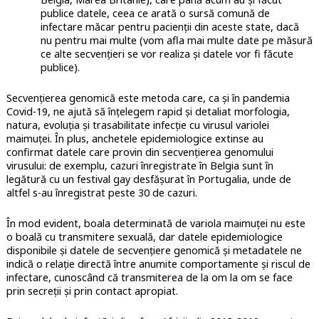
publice datele, ceea ce arată o sursă comună de
infectare măcar pentru pacienții din aceste state, dacă
nu pentru mai multe (vom afla mai multe date pe măsură
ce alte secvențieri se vor realiza și datele vor fi făcute
publice).
Secvențierea genomică este metoda care, ca și în pandemia
Covid-19, ne ajută să înțelegem rapid și detaliat morfologia,
natura, evoluția și trasabilitate infecție cu virusul variolei
maimuței. În plus, anchetele epidemiologice extinse au
confirmat datele care provin din secvențierea genomului
virusului: de exemplu, cazuri înregistrate în Belgia sunt în
legătură cu un festival gay desfășurat în Portugalia, unde de
altfel s-au înregistrat peste 30 de cazuri.
În mod evident, boala determinată de variola maimuței nu este
o boală cu transmitere sexuală, dar datele epidemiologice
disponibile și datele de secvențiere genomică și metadatele ne
indică o relație directă între anumite comportamente și riscul de
infectare, cunoscând că transmiterea de la om la om se face
prin secreții și prin contact apropiat.