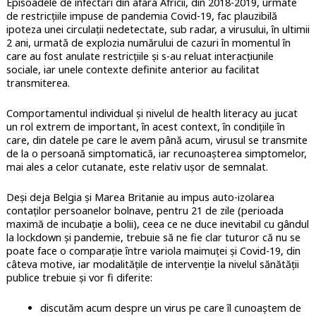
Episoadele de infectări din afara Africii, din 2018-2019, urmate
de restricțiile impuse de pandemia Covid-19, fac plauzibilă
ipoteza unei circulații nedetectate, sub radar, a virusului, în ultimii
2 ani, urmată de explozia numărului de cazuri în momentul în
care au fost anulate restricțiile și s-au reluat interacțiunile
sociale, iar unele contexte definite anterior au facilitat
transmiterea.
Comportamentul individual și nivelul de health literacy au jucat
un rol extrem de important, în acest context, în condițiile în
care, din datele pe care le avem până acum, virusul se transmite
de la o persoană simptomatică, iar recunoașterea simptomelor,
mai ales a celor cutanate, este relativ ușor de semnalat.
Deși deja Belgia și Marea Britanie au impus auto-izolarea
contaților persoanelor bolnave, pentru 21 de zile (perioada
maximă de incubație a bolii), ceea ce ne duce inevitabil cu gândul
la lockdown și pandemie, trebuie să ne fie clar tuturor că nu se
poate face o comparație între variola maimuței și Covid-19, din
câteva motive, iar modalitățile de intervenție la nivelul sănătății
publice trebuie și vor fi diferite:
discutăm acum despre un virus pe care îl cunoaștem de