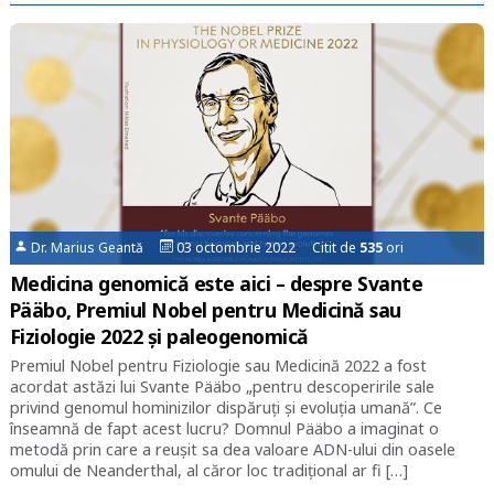
Dr. Marius Geantă
03 octombrie 2022 Citit de
535
ori
Medicina genomică este aici – despre Svante
Pääbo, Premiul Nobel pentru Medicină sau
Fiziologie 2022 și paleogenomică
Premiul Nobel pentru Fiziologie sau Medicină 2022 a fost
acordat astăzi lui Svante Pääbo „pentru descoperirile sale
privind genomul hominizilor dispăruți și evoluția umană”. Ce
înseamnă de fapt acest lucru? Domnul Pääbo a imaginat o
metodă prin care a reușit sa dea valoare ADN-ului din oasele
omului de Neanderthal, al căror loc tradițional ar fi […]