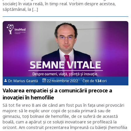
sociale) în viața reală, în timp real. Vorbim despre acestea,
săptămânal, la […]
Dr. Marius Geantă
22 noiembrie 2022 Citit de
134
ori
Valoarea empatiei și a comunicării precoce a
inovației în hemofilie
Să tot fie vreo 8 ani de când am fost pus în fața unei provocări
majore: să le explic unor copii de școala primară sau de
gimnaziu, toți bolnavi de hemofilie, de ce suferă de această
boală, cum a apărut și ce soluții inovatoare se profilează la
orizont. Am construit prezentarea împreună cu băieții (hemofilia