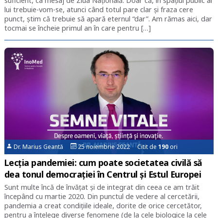
suficient, ca mesaj de Ziua Națională. Doar că, în spațiul public al
lui trebuie-vom-se, atunci când totul pare clar și fraza cere
punct, știm că trebuie să apară eternul “dar”. Am rămas aici, dar
tocmai se încheie primul an în care pentru […]
Dr. Marius Geantă
25 noiembrie 2022 Citit de
190
ori
Lecția pandemiei: cum poate societatea civilă să
dea tonul democrației în Centrul și Estul Europei
Sunt multe încă de învățat și de integrat din ceea ce am trăit
începând cu martie 2020. Din punctul de vedere al cercetării,
pandemia a creat condițiile ideale, dorite de orice cercetător,
pentru a înțelege diverse fenomene (de la cele biologice la cele