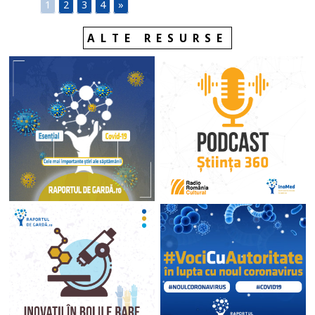
1
2
3
4
»
ALTE RESURSE