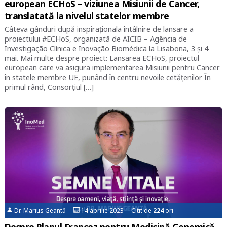
european ECHoS – viziunea Misiunii de Cancer,
translatată la nivelul statelor membre
Câteva gânduri după inspiraționala întâlnire de lansare a
proiectului #ECHoS, organizată de AICIB – Agência de
Investigação Clínica e Inovação Biomédica la Lisabona, 3 și 4
mai. Mai multe despre proiect: Lansarea ECHoS, proiectul
european care va asigura implementarea Misiunii pentru Cancer
în statele membre UE, punând în centru nevoile cetățenilor În
primul rând, Consorțiul […]
Dr. Marius Geantă
14 aprilie 2023 Citit de
224
ori
Despre Planul Francez pentru Medicină Genomică