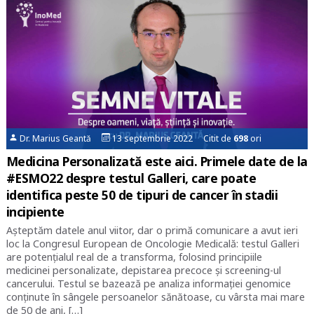
Dr. Marius Geantă
13 septembrie 2022 Citit de
698
ori
Medicina Personalizată este aici. Primele date de la
#ESMO22 despre testul Galleri, care poate
identifica peste 50 de tipuri de cancer în stadii
incipiente
Așteptăm datele anul viitor, dar o primă comunicare a avut ieri
loc la Congresul European de Oncologie Medicală: testul Galleri
are potențialul real de a transforma, folosind principiile
medicinei personalizate, depistarea precoce și screening-ul
cancerului. Testul se bazează pe analiza informației genomice
conținute în sângele persoanelor sănătoase, cu vârsta mai mare
de 50 de ani, […]