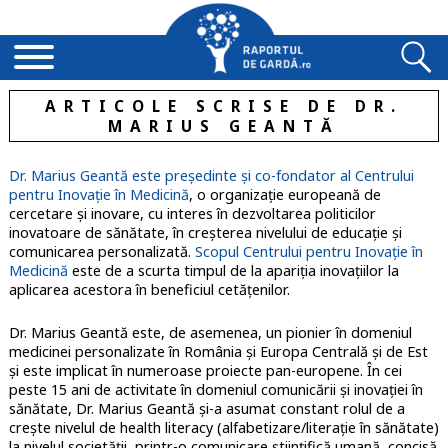
ARTICOLE SCRISE DE DR.
MARIUS GEANTĂ
Dr. Marius Geantă este președinte și co-fondator al Centrului
pentru Inovație în Medicină
, o organizație europeană de
cercetare și inovare, cu interes în dezvoltarea politicilor
inovatoare de sănătate, în creșterea nivelului de educație și
comunicarea personalizată.
Scopul Centrului pentru Inovație în
Medicină
este de a scurta timpul de la apariția inovațiilor la
aplicarea acestora în beneficiul cetățenilor.
Dr. Marius Geantă este, de asemenea, un pionier în domeniul
medicinei personalizate în România și Europa Centrală și de Est
și este implicat în numeroase proiecte pan-europene. În cei
peste 15 ani de activitate în domeniul comunicării și inovației în
sănătate, Dr. Marius Geantă și-a asumat constant rolul de a
crește nivelul de health literacy (alfabetizare/literație în sănătate)
la nivelul societății, printr-o comunicare științifică umană, concisă