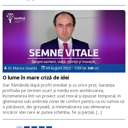
Dr. Marius Geantă
09 august 2022 Citit de
340
ori
O lume în mare criză de idei
Dar flămândă după profit imediat și cu orice preț. Garanția
profitului pe termen scurt și mediu este anchilozarea,
încremenirea într-un proiect uzat moral și epuizat temporal, în
ghemuirea sub umbrela zonei de confort pentru ca nu cumva să
o părăsești, din greșeală, și minimalizarea sau eliminarea
oricăror idei care ar putea schimba, fie și parțial, […]