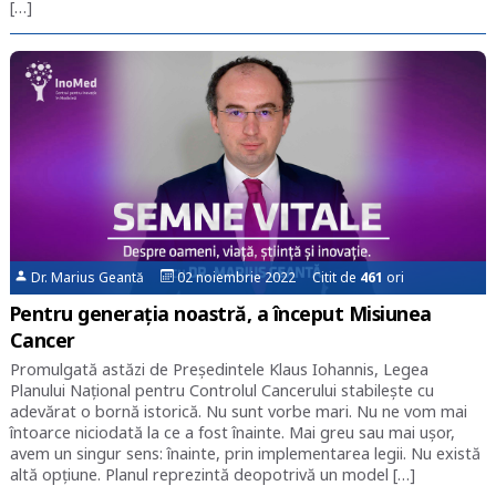
[…]
Dr. Marius Geantă
02 noiembrie 2022 Citit de
461
ori
Pentru generația noastră, a început Misiunea
Cancer
Promulgată astăzi de Președintele Klaus Iohannis, Legea
Planului Național pentru Controlul Cancerului stabilește cu
adevărat o bornă istorică. Nu sunt vorbe mari. Nu ne vom mai
întoarce niciodată la ce a fost înainte. Mai greu sau mai ușor,
avem un singur sens: înainte, prin implementarea legii. Nu există
altă opțiune. Planul reprezintă deopotrivă un model […]