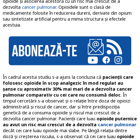
opioide și asocierea acestora cu un risc mai crescut de a
dezvolta
cancer pulmonar
. Opioidele sunt o clasă de
medicamente folosite în reducerea durerii, derivate din opium
sau sintetizate artificial pentru a mima structura și efectele
acestuia.
În cadrul acestui studiu s-a ajuns la concluzia că
pacienții care
folosesc opioide în scop analgezic în mod regulat au
șanse cu aproximativ 30% mai mari de a dezvolta cancer
pulmonar comparativ cu cei care nu consumă deloc
. În
timpul cercetării s-a observat și o relație între doza de opioizi
administrată și riscul de cancer, dar și între predispoziția
genetică de a consuma opioide și riscul mai crescut de a
dezvolta cancer pulmonar. Pacienții care luau
opioide puternice
au avut un risc mai crescut de a dezvolta
cancer pulmonar
decât cei care luau opioide mai slabe. Pe lângă relația dintre
doză și creșterea riscului, s-a observat că cei care luau
opioide