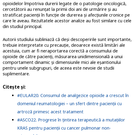
opioidelor împotriva durerii legate de o patologie oncologică,
cercetătorii au renunțat la primii doi ani de urmărire și au
stratificat pacienții în funcție de durerea și afecțiunile cronice pe
care le aveau. Rezultatele acestor analize au fost similare cu cele
din studiul principal.
Autorii studiului subliniază că deși descoperirile sunt importante,
trebuie interpretate cu precauție, deoarece există limitări ale
acestuia, cum ar fi neraportarea corectă a consumului de
opioide de către pacienți, măsurarea unidimensională a unui
comportament dinamic și dimensiunile mici ale eșantionului
pentru unele subgrupuri, de aceea este nevoie de studii
suplimentare.
Citește și:
#EULAR20. Consumul de analgezice opioide a crescut în
domeniul reumatologiei – un sfert dintre pacienții cu
artroză primesc acest tratament
#ASCO22. Progrese în ţintirea terapeutică a mutaţiilor
KRAS pentru pacienţii cu cancer pulmonar non-