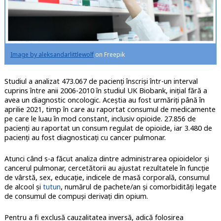
Image by aleksandarlittlewolf
on Freepik
Studiul a analizat 473.067 de pacienți înscriși într-un interval
cuprins între anii 2006-2010 în studiul UK Biobank, inițial fără a
avea un diagnostic oncologic. Aceștia au fost urmăriți până în
aprilie 2021, timp în care au raportat consumul de medicamente
pe care le luau în mod constant, inclusiv opioide. 27.856 de
pacienți au raportat un consum regulat de opioide, iar 3.480 de
pacienți au fost diagnosticați cu cancer pulmonar.
Atunci când s-a făcut analiza dintre administrarea opioidelor și
cancerul pulmonar, cercetătorii au ajustat rezultatele în funcție
de vârstă, sex, educație, indicele de masă corporală, consumul
de alcool și
tutun
, numărul de pachete/an și comorbidități legate
de consumul de compuși derivați din opium.
Pentru a fi exclusă cauzalitatea inversă, adică folosirea