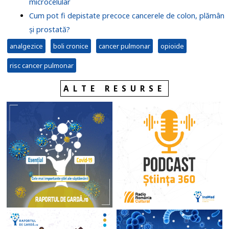
microcelular
Cum pot fi depistate precoce cancerele de colon, plămân
și prostată?
analgezice
boli cronice
cancer pulmonar
opioide
risc cancer pulmonar
ALTE RESURSE