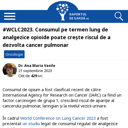
#WCLC2023. Consumul pe termen lung de
analgezice opioide poate crește riscul de a
dezvolta cancer pulmonar
Oncologie
Dr. Ana Maria Vasile
21 septembrie 2023
Citit de
429
ori.
Consumul de opium a fost clasificat recent de către
International Agency for Research on Cancer (IARC) ca fiind un
factor carcinogen de grupa 1, crescând riscul de apariție al
cancerului pulmonar, laringian și la nivelul vezicii urinare.
În cadrul
World Conference on Lung Cancer 2023
a fost
prezentat
un studiu
legat de consumul regulat de analgezice