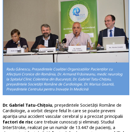
Radu Gănescu, Președintele Coaliţiei Organizaţiilor Pacienţilor cu
Afecţiuni Cronice din România, Dr. Armand Frăsineanu, medic neurolog
la Spitalul Clinic Colentina din București, Dr. Gabriel Tatu-Chițoiu,
președintele Societății Române de Cardiologie, Dr. Marius Geantă,
Președintele Centrului pentru Inovație în Medicină
Dr. Gabriel Tatu-Chițoiu
, președintele Societății Române de
Cardiologie, a vorbit despre felul în care se poate preveni
apariția unui accident vascular cerebral și a precizat principalii
factori de risc
care trebuie cunoscuți și eliminați. Studiul
InterStroke, realizat pe un număr de 13.447 de pacienți, a