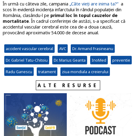
În urmă cu câteva zile, campania
„Câte vieți are inima ta?”
a
scos în evidență incidența infarctului în rândul populației din
România, clasându-l pe
primul loc în topul cauzelor de
mortalitate
. În cadrul conferinței de astăzi, s-a specificat că
accidentul vascular cerebral este cea de-a doua cauză,
provocând aproximativ 54.000 de decese anual.
accident vascular cerebral
AVC
Dr. Armand Frasineanu
Dr. Gabriel Tatu-Chitoiu
Dr. Marius Geanta
InoMed
preventie
Radu Ganescu
tratament
ziua mondiala a creierului
ALTE RESURSE