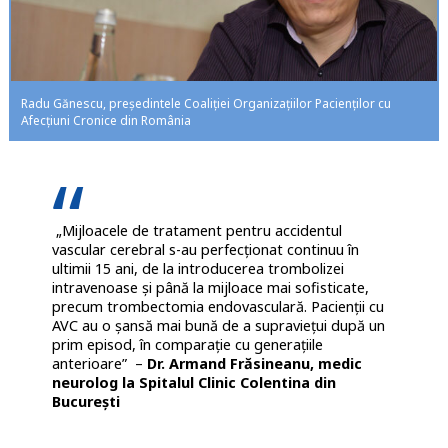
Radu Gănescu, președintele Coaliţiei Organizaţiilor Pacienţilor cu
Afecţiuni Cronice din România
„Mijloacele de tratament pentru accidentul
vascular cerebral s-au perfecționat continuu în
ultimii 15 ani, de la introducerea trombolizei
intravenoase și până la mijloace mai sofisticate,
precum trombectomia endovasculară. Pacienții cu
AVC au o șansă mai bună de a supraviețui după un
prim episod, în comparație cu generațiile
anterioare” –
Dr. Armand Frăsineanu, medic
neurolog la Spitalul Clinic Colentina din
București