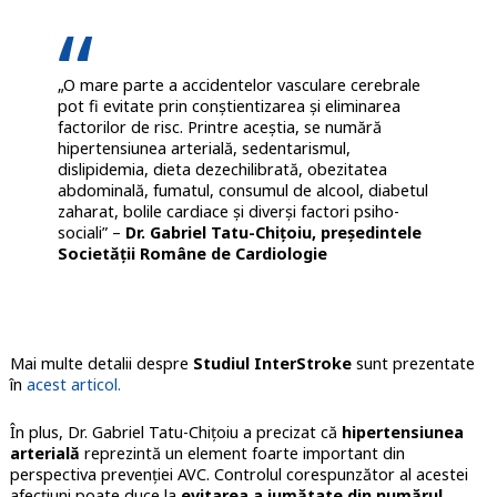
„O mare parte a accidentelor vasculare cerebrale
pot fi evitate prin conștientizarea și eliminarea
factorilor de risc. Printre aceștia, se numără
hipertensiunea arterială, sedentarismul,
dislipidemia, dieta dezechilibrată, obezitatea
abdominală, fumatul, consumul de alcool, diabetul
zaharat, bolile cardiace și diverși factori psiho-
sociali” –
Dr. Gabriel Tatu-Chițoiu, președintele
Societății Române de Cardiologie
Mai multe detalii despre
Studiul InterStroke
sunt prezentate
în
acest articol.
În plus, Dr. Gabriel Tatu-Chițoiu a precizat că
hipertensiunea
arterială
reprezintă un element foarte important din
perspectiva prevenției AVC. Controlul corespunzător al acestei
afecțiuni poate duce la
evitarea a jumătate din numărul