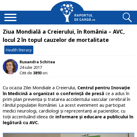
Ziua Mondială a Creierului, în România – AVC,
locul 2 în topul cauzelor de mortalitate
Health literacy
Ruxandra Schitea
24 iulie 2017
Citit de
3893
ori.
Cu ocazia Zilei Mondiale a Creierului,
Centrul pentru Inovație
în Medicină a organizat o conferință de presă
ce a adus în
prim plan prevenția și tratarea accidentului vascular cerebral în
rândul populației României. La acest eveniment au participat
medici neurologi, cardiologi și reprezentanți ai pacienților, cu
toții accentuând ideea de
informare și educare a publicului în
legătură cu AVC.