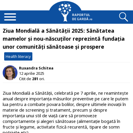
Ziua Mondială a Sănătății 2025: Sănătatea
mamelor și nou-născuților reprezintă fundația
unor comunități sănătoase și prospere
Health literacy
Ruxandra Schitea
12 aprilie 2025
Citit de
281
ori.
Ziua Mondială a Sănătății, celebrată pe 7 aprilie, ne reamintește
anual despre importanța măsurilor preventive pe care le putem
lua pentru a combate povara bolilor, despre ultimele inovații în
materie de screening și tratament, precum și despre
importanța unui stil de viață care să promoveze
comportamente și alegeri sănătoase (alimentație bogată în
fructe și legume, activitate fizică recurentă, tipare de somn
potrivite etc).