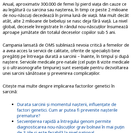
Anual, aproximativ 300.000 de femei își pierd viața din cauze ce
au legătură cu sarcina sau nașterea, în timp ce peste 2 milioane
de nou-născuți decedează în prima lună de viață. Mai mult decât
atât, alte 2 milioane de bebeluși se nasc deja fără viață. La nivel
global, decesele înregistrate în rândul nou-născuților însumează
aproape jumătate din totalul deceselor copiilor sub 5 ani.
Campania lansată de OMS subliniază nevoia critică a femeilor de
a avea acces la servicii de calitate, oferite de specialiști bine
pregătiți pe întreaga durată a sarcinii – înainte, în timpul și după
naștere. Serviciile medicale pre-natale (cel puțin 8 vizite medicale
și o ultrasonografie timpurie) sunt esențiale pentru dezvoltarea
unei sarcini sănătoase și prevenirea complicațiilor.
Citește mai multe despre implicarea factorilor genetici în
sarcină:
Durata sarcinii și momentul nașterii, influențate de
factori genetici. Cum ar putea fi prevenite nașterile
premature?
Secvențierea rapidă a întregului genom permite
diagnosticarea nou-născuților grav bolnavi în mai puțin
de 3 zile și este fezabilă la nivel național