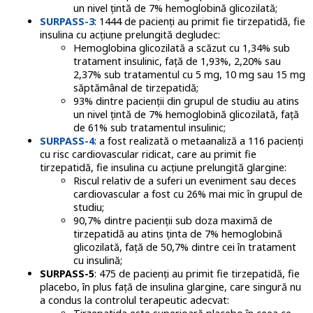
un nivel țintă de 7% hemoglobină glicozilată;
SURPASS-3
: 1444 de pacienți au primit fie tirzepatidă, fie
insulina cu acțiune prelungită degludec:
Hemoglobina glicozilată a scăzut cu 1,34% sub
tratament insulinic, față de 1,93%, 2,20% sau
2,37% sub tratamentul cu 5 mg, 10 mg sau 15 mg
săptămânal de tirzepatidă;
93% dintre pacienții din grupul de studiu au atins
un nivel țintă de 7% hemoglobină glicozilată, față
de 61% sub tratamentul insulinic;
SURPASS-4
: a fost realizată o metaanaliză a 116 pacienți
cu risc cardiovascular ridicat, care au primit fie
tirzepatidă, fie insulina cu acțiune prelungită glargine:
Riscul relativ de a suferi un eveniment sau deces
cardiovascular a fost cu 26% mai mic în grupul de
studiu;
90,7% dintre pacienții sub doza maximă de
tirzepatidă au atins ținta de 7% hemoglobină
glicozilată, față de 50,7% dintre cei în tratament
cu insulină;
SURPASS-5
: 475 de pacienți au primit fie tirzepatidă, fie
placebo, în plus față de insulina glargine, care singură nu
a condus la controlul terapeutic adecvat: