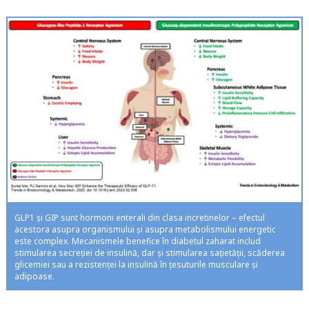
GLP1 și GIP sunt hormoni enterali din clasa incretinelor – efectul
acestora asupra organismului și asupra metabolismului energetic
este complex. Mecanismele benefice în diabetul zaharat includ
stimularea secreției de insulină, dar și stimularea sațietății, scăderea
glicemiei sau a rezistenței la insulină în țesuturile musculare și
adipoase.