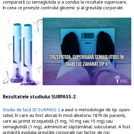
comparată cu semaglutida și a condus la rezultate superioare,
în ceea ce privește controlul glicemic și al greutății corporale.
Rezultatele studiului SURPASS-2
Studiu de fază III SURPASS-2
a avut o metodologie de tip
open-
label
, în care au fost alocați în mod aleatoriu 1879 de pacienți,
care au primit tirzepatidă (5 mg, 10 mg sau 15 mg) sau
semaglutidă (1 mg), administrat săptămânal, subcutanat. A fost
urmărită evoluția greutății corporale (un factor de risc