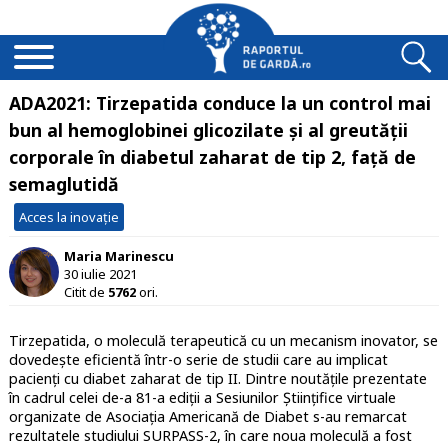
ADA2021: Tirzepatida conduce la un control mai
bun al hemoglobinei glicozilate și al greutății
corporale în diabetul zaharat de tip 2, față de
semaglutidă
Acces la inovație
Maria Marinescu
30 iulie 2021
Citit de
5762
ori.
Tirzepatida, o moleculă terapeutică cu un mecanism inovator, se
dovedește eficientă într-o serie de studii care au implicat
pacienți cu diabet zaharat de tip II. Dintre noutățile prezentate
în cadrul celei de-a 81-a ediții a Sesiunilor Științifice virtuale
organizate de Asociația Americană de Diabet s-au remarcat
rezultatele studiului SURPASS-2, în care noua moleculă a fost