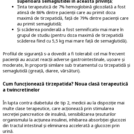
superioară semaglutidei în această privință
;
Ținta terapeutică de 7% hemoglobină glicozilată a fost
atinsă de 86% dintre pacienții care au primit doza
maximă de tirzepatidă, față de 79% dintre pacienții care
au primit semaglutidă;
Și scăderea ponderală a fost semnificativ mai mare în
grupul de studiu (pentru doza maximă de tirzepatidă
scăderea fiind cu 5,5 kg mai mare față de semaglutidă).
Profilul de siguranță s-a dovedit a fi tolerabil: cel mai frecvent
pacienții au acuzat reacții adverse gastrointestinale, ușoare și
moderate, în proporții similare sub tratamentul cu tirzepatidă și
semaglutidă (greață, diaree, vărsături).
Cum funcționează tirzepatida? Noua clasă terapeutică
a twincretinelor
În lupta contra diabetului de tip 2, medicii au la dispoziție mai
multe clase terapeutice, care acționează prin stimularea
secreției pancreatice de insulină, sensibilizarea țesuturilor
organismului la acțiunea insulinei, inhibarea absorbției glucozei
din tractul intestinal și eliminarea accelerată a glucozei prin
urină.