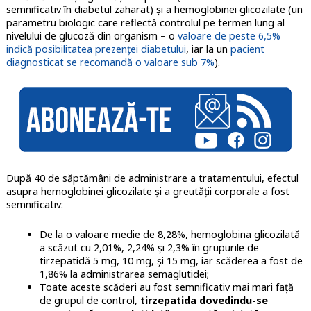
semnificativ în diabetul zaharat) și a hemoglobinei glicozilate (un
parametru biologic care reflectă controlul pe termen lung al
nivelului de glucoză din organism – o
valoare de peste 6,5%
indică posibilitatea prezenței diabetului
, iar la un
pacient
diagnosticat se recomandă o valoare sub 7%
).
După 40 de săptămâni de administrare a tratamentului, efectul
asupra hemoglobinei glicozilate și a greutății corporale a fost
semnificativ:
De la o valoare medie de 8,28%, hemoglobina glicozilată
a scăzut cu 2,01%, 2,24% și 2,3% în grupurile de
tirzepatidă 5 mg, 10 mg, și 15 mg, iar scăderea a fost de
1,86% la administrarea semaglutidei;
Toate aceste scăderi au fost semnificativ mai mari față
de grupul de control,
tirzepatida dovedindu-se