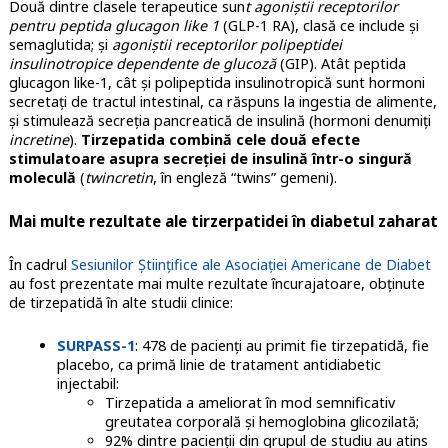
Două dintre clasele terapeutice sun
t agoniștii receptorilor
pentru peptida glucagon like 1
(GLP-1 RA), clasă ce include și
semaglutida; și
agoniștii receptorilor polipeptidei
insulinotropice dependente de glucoză
(GIP). Atât peptida
glucagon like-1, cât și polipeptida insulinotropică sunt hormoni
secretați de tractul intestinal, ca răspuns la ingestia de alimente,
și stimulează secreția pancreatică de insulină (hormoni denumiți
incretine
).
Tirzepatida combină cele două efecte
stimulatoare asupra secreției de insulină într-o singură
moleculă
(
twincretin
, în engleză “twins” gemeni).
Mai multe rezultate ale tirzerpatidei în diabetul zaharat
În cadrul
Sesiunilor Științifice ale Asociației Americane de Diabet
au fost prezentate mai multe rezultate încurajatoare, obținute
de tirzepatidă în alte studii clinice:
SURPASS-1
: 478 de pacienți au primit fie tirzepatidă, fie
placebo, ca primă linie de tratament antidiabetic
injectabil:
Tirzepatida a ameliorat în mod semnificativ
greutatea corporală și hemoglobina glicozilată;
92% dintre pacienții din grupul de studiu au atins