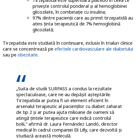
Tirzepatida este superioară placebo în ceea ce
privește controlul ponderal și al hemoglobinei
glicozilate, în combinație cu insulina;
97% dintre pacienții care au primit tirzepatidă au
atins ținta terapeutică de 7% hemoglobină
glicozilată;
Tirzepatida este studiată în continuare, inclusiv în trialuri clinice
care se concentrează pe
efectele cardiovasculare ale diabetului
sau pe
obezitate
.
„Suita de studii SURPASS a condus la rezultate
spectaculoase, care ne-au depășit așteptările.
Tirzepatida ar putea fi un element eficient în
arsenalul terapeutic al pacienților cu diabet zaharat
de tip 2 și ar putea ajuta milioane de oameni să
atingă țintele terapeutice care indică controlul
bolii,” afirmă dr. Laura Fernández Landó, director
medical în cadrul companiei Eli Lilly, care dezvoltă și
studiază această moleculă.