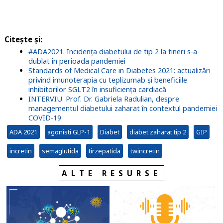
Citește și:
#ADA2021. Incidența diabetului de tip 2 la tineri s-a
dublat în perioada pandemiei
Standards of Medical Care in Diabetes 2021: actualizări
privind imunoterapia cu teplizumab și beneficiile
inhibitorilor SGLT2 în insuficiența cardiacă
INTERVIU. Prof. Dr. Gabriela Radulian, despre
managementul diabetului zaharat în contextul pandemiei
COVID-19
ADA 2021
agonisti GLP-1
Diabet
diabet zaharat tip 2
GIP
incretin
semaglutida
tirzepatida
twincretin
ALTE RESURSE