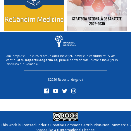
Am început cu un curs, “Comunicarea inovației, inovație în comunicare”. Și am
continuat cu
Raportuldegarda.ro
, primul portal de comunicare a inovației în
medicină din România.
©2026 Raportul de gardă
This work is licensed under a
Creative Commons Attribution-NonCommercial-
ShareAlike 4.0 International License
.