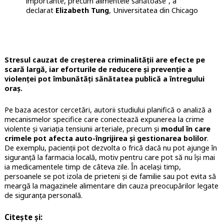
importante, precum alimentele sănătoase”, a
declarat
Elizabeth Tung
, Universitatea din Chicago
Stresul cauzat de creșterea criminalității are efecte pe
scară largă, iar eforturile de reducere și prevenție a
violenței pot îmbunătăți sănătatea publică a întregului
oraș.
Pe baza acestor cercetări, autorii studiului planifică o analiză a
mecanismelor specifice care conectează expunerea la crime
violente și variația tensiunii arteriale, precum și
modul în care
crimele pot afecta auto-îngrijirea și gestionarea bolilor
.
De exemplu, pacienții pot dezvolta o frică dacă nu pot ajunge în
siguranță la farmacia locală, motiv pentru care pot să nu își mai
ia medicamentele timp de câteva zile. În același timp,
persoanele se pot izola de prieteni și de familie sau pot evita să
meargă la magazinele alimentare din cauza preocupărilor legate
de siguranța personală.
Citește și: