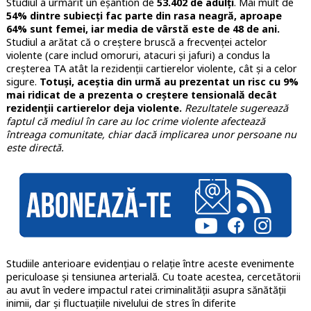
Studiul a urmărit un eșantion de
53.402 de adulți
. Mai mult de
54% dintre subiecți fac parte din rasa neagră, aproape
64% sunt femei, iar media de vârstă este de 48 de ani.
Studiul a arătat că o creștere bruscă a frecvenței actelor
violente (care includ omoruri, atacuri și jafuri) a condus la
creșterea TA atât la rezidenții cartierelor violente, cât și a celor
sigure.
Totuși, aceștia din urmă au prezentat un risc cu 9%
mai ridicat de a prezenta o creștere tensională decât
rezidenții cartierelor deja violente.
Rezultatele sugerează
faptul că mediul în care au loc crime violente afectează
întreaga comunitate, chiar dacă implicarea unor persoane nu
este directă.
Studiile anterioare evidențiau o relație între aceste evenimente
periculoase și tensiunea arterială. Cu toate acestea, cercetătorii
au avut în vedere impactul ratei criminalității asupra sănătății
inimii, dar și fluctuațiile nivelului de stres în diferite