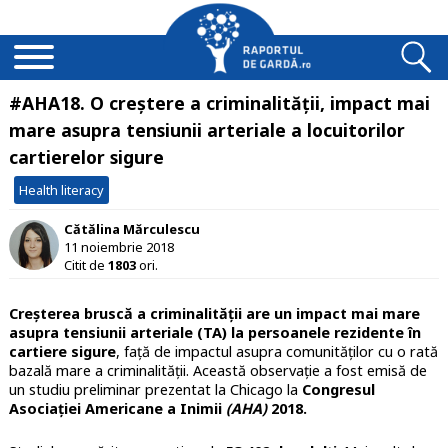
#AHA18. O creștere a criminalității, impact mai
mare asupra tensiunii arteriale a locuitorilor
cartierelor sigure
Health literacy
Cătălina Mărculescu
11 noiembrie 2018
Citit de
1803
ori.
Creșterea bruscă a criminalității are un impact mai mare
asupra tensiunii arteriale (TA) la persoanele rezidente în
cartiere sigure
, față de impactul asupra comunităților cu o rată
bazală mare a criminalității. Această observație a fost emisă de
un studiu preliminar prezentat la Chicago la
Congresul
Asociației Americane a Inimii
(AHA)
2018
.