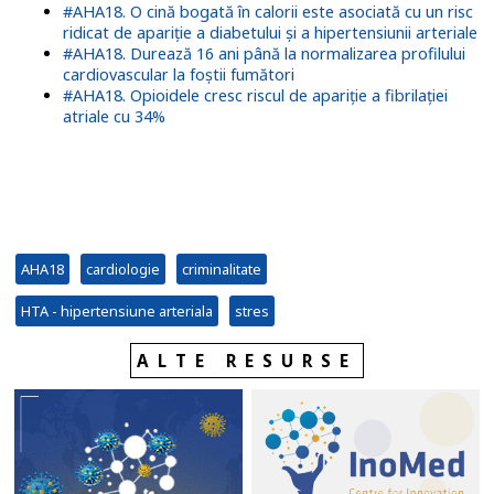
#AHA18. O cină bogată în calorii este asociată cu un risc
ridicat de apariție a diabetului și a hipertensiunii arteriale
#AHA18. Durează 16 ani până la normalizarea profilului
cardiovascular la foștii fumători
#AHA18. Opioidele cresc riscul de apariție a fibrilației
atriale cu 34%
AHA18
cardiologie
criminalitate
HTA - hipertensiune arteriala
stres
ALTE RESURSE