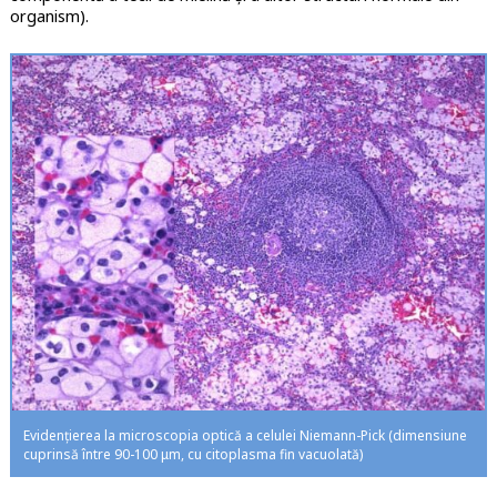
organism).
Evidențierea la microscopia optică a celulei Niemann-Pick (dimensiune
cuprinsă între 90-100 μm, cu citoplasma fin vacuolată)