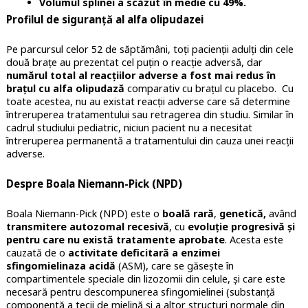
Volumul splinei a scăzut în medie cu 49%.
Profilul de siguranță al alfa olipudazei
Pe parcursul celor 52 de săptămâni, toți pacienții adulți din cele
două brațe au prezentat cel puțin o reacție adversă, dar
numărul total al reacțiilor adverse a fost mai redus în
brațul cu alfa olipudază
comparativ cu brațul cu placebo. Cu
toate acestea, nu au existat reacții adverse care să determine
întreruperea tratamentului sau retragerea din studiu. Similar în
cadrul studiului pediatric, niciun pacient nu a necesitat
întreruperea permanentă a tratamentului din cauza unei reacții
adverse.
Despre Boala Niemann-Pick (NPD)
Boala Niemann-Pick (NPD) este o
boală rară
,
genetică,
având
transmitere autozomal
recesivă
, cu
evoluție progresivă și
pentru care nu există tratamente aprobate
. Acesta este
cauzată de o
activitate deficitară a enzimei
sfingomielinaza acidă
(ASM), care se găsește în
compartimentele speciale din lizozomii din celule, și care este
necesară pentru descompunerea sfingomielinei (substanță
componentă a tecii de mielină și a altor structuri normale din