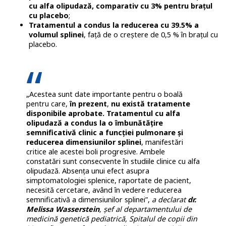
cu alfa olipudază, comparativ cu 3% pentru brațul
cu placebo
;
Tratamentul a condus la reducerea cu 39.5% a
volumul splinei
, față de o creștere de 0,5 % în brațul cu
placebo.
„Acestea sunt date importante pentru o boală
pentru care,
în prezent
,
nu există tratamente
disponibile aprobate.
Tratamentul cu alfa
olipudază a condus la o îmbunătățire
semnificativă clinic a funcției pulmonare și
reducerea dimensiunilor splinei
, manifestări
critice ale acestei boli progresive. Ambele
constatări sunt consecvente în studiile clinice cu alfa
olipudază. Absența unui efect asupra
simptomatologiei splenice, raportate de pacient,
necesită cercetare, având în vedere reducerea
semnificativă a dimensiunilor splinei”,
a declarat
dr.
Melissa Wasserstein
, șef al departamentului de
medicină genetică pediatrică, Spitalul de copii din