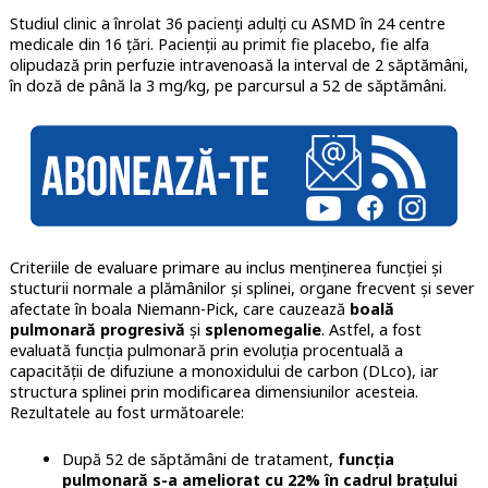
Studiul clinic a înrolat 36 pacienți adulți cu ASMD în 24 centre
medicale din 16 țări. Pacienții au primit fie placebo, fie alfa
olipudază prin perfuzie intravenoasă la interval de 2 săptămâni,
în doză de până la 3 mg/kg, pe parcursul a 52 de săptămâni.
Criteriile de evaluare primare au inclus menținerea funcției și
stucturii normale a plămânilor și splinei, organe frecvent și sever
afectate în boala Niemann-Pick, care cauzează
boală
pulmonară progresivă
și
splenomegalie
. Astfel, a fost
evaluată funcția pulmonară prin evoluția procentuală a
capacității de difuziune a monoxidului de carbon (DLco), iar
structura splinei prin modificarea dimensiunilor acesteia.
Rezultatele au fost următoarele:
După
52 de săptămâni de tratament,
funcția
pulmonară s-a ameliorat cu 22% în cadrul brațului