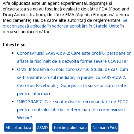
Alfa olipudaza este un agent experimental, siguranța și
eficacitatea sa nu au fost încă evaluate de către FDA (Food and
Drug Administration), de către EMA (Agenția Europeană pentru
Medicamente) sau de către alte autorități de reglementare.
Se
preconizează aplicația în vederea aprobării în Statele Unite
în
decursul anului următor.
Citește și:
Coronavirusul SARS-CoV-2: Care este profilul persoanelor
aflate la risc înalt de a dezvolta forme severe COVID19?
OMS: Infodemia cu noul coronavirus. Studiu de caz: cum
se transmite virusul mediatic, în paralel cu SARS-CoV-2.
Ce rol au Facebook și Google. Lista surselor autorizate
pentru informare
INFOGRAFIC. Care sunt măsurile recomandate de ECDC
pentru controlul infecției determinate de coronavirusul
Wuhan?
Alfa olipudaza
ASMD
functie pulmonara
Niemann Pick