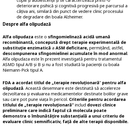
copiii și adolescenții și se caracterizează printr-o
deteriorare psihică și cognitivă progresivă pe parcursul a
câțiva ani, similară din punct de vedere clinic procesului
de degradare din boala Alzheimer.
Despre alfa olipudază
Alfa olipudaza
este o
sfingomielinază acidă umană
recombinantă, concepută drept
terapie experimentală de
substituție enzimatică
a
ASM deficitare,
permițând, astfel,
descompunerea sfingomielinei acumulate în mod anormal
.
Alfa olipudaza este în prezent investigată pentru tratamentul
ASMD tipul A/B și B și nu a fost studiată la pacienții cu boala
Niemann-Pick tipul A.
FDA a acordat titlul de „terapie revoluționară
”
pentru alfa
olipudază
. Această desemnare este destinată să accelereze
dezvoltarea și evaluarea medicamentelor destinate bolilor grave
sau care pot pune viața în pericol.
Criteriile pentru acordarea
titlului de „terapie revoluționară”
includ
dovezi clinice
preliminare care indică faptul că molecula poate
demonstra o îmbunătățire substanțială a unui criteriu de
evaluare clinic semnificativ, față de alte terapii disponibile.