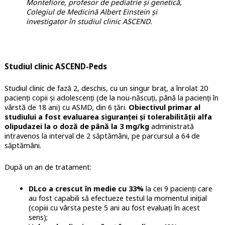
Montefiore, profesor de pediatrie și genetică,
Colegiul de Medicină Albert Einstein și
investigator în studiul clinic ASCEND.
Studiul clinic ASCEND-Peds
Studiul clinic de fază 2, deschis, cu un singur braț, a înrolat 20
pacienți copii și adolescenți (de la nou-născuți, până la pacienți în
vârstă de 18 ani) cu ASMD, din 6 țări.
Obiectivul primar al
studiului a fost evaluarea siguranței și tolerabilității alfa
olipudazei la o doză de până la 3 mg/kg
administrată
intravenos la interval de 2 săptămâni, pe parcursul a 64 de
săptămâni.
După un an de tratament:
DLco a crescut în medie cu 33%
la cei 9 pacienți care
au fost capabili să efectueze testul la momentul inițial
(copiii cu vârsta peste 5 ani au fost evaluați în acest
sens);