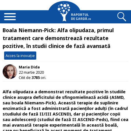
Boala Niemann-Pick: Alfa olipudaza, primul
tratament care demonstrează rezultate
pozitive, în studii clinice de fază avansată
Acces la inovație
Maria Dida
22 martie 2020
Citit de
3785
ori.
Alfa olipudaza a demonstrat rezultate pozitive în studiile
clinice asupra deficitului de sfingomielinază acidă (ASMD,
sau boala Niemann-Pick). Această terapie de suplinire
enzimatică a fost administrată pacienților adulți (în cadrul
studiului de fază II/III ASCEND), dar și pacienților copii
sau adolescenți (studiul de fază II ASCEND-Peds), fiind cea
mai avansată terapie experimentală în această boală,
care nu beneficiază în acest moment de tratament