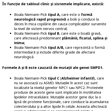
În funcție de tabloul clinic și sistemele implicate, există:
Boala Niemann-Pick
tipul A,
care este o
formă
neurologică rapid progresivă
a bolii și conduce la
deces în mica copilărie din cauza complicațiilor survenite
la nivel de sistem nervos central;
Boala Niemann-Pick
tipul B
, care este o boală gravă,
care afectează predominant
plămânii, ficatul, splina și
inima;
Boala Niemann-Pick
tipul A/B,
care reprezintă o formă
intermediară și include diferite grade de afectare
neurologică.
Formele A și B este cauzată de mutații ale genei SMPD1.
Boala Niemann-Pick
tipul C
(
Alzheimer infantil
), care
nu se asociază cu ASMD. Mutațiile în acest caz sunt
localizate la nivelul genelor NPC1 sau NPC2. Proteinele
produse de aceste gene sunt implicate în motilitatea
lipidelor intracelulare. Mutațiile acestor gene duc la o
lipsă de proteine funcționale, care conduce la acumularea
colesterolului și a altor lipide în celule. Aceasta afectează