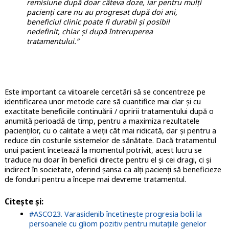
remisiune după doar câteva doze, iar pentru mulți
pacienți care nu au progresat după doi ani,
beneficiul clinic poate fi durabil și posibil
nedefinit, chiar și după întreruperea
tratamentului.”
Este important ca viitoarele cercetări să se concentreze pe
identificarea unor metode care să cuantifice mai clar și cu
exactitate beneficiile continuării / opririi tratamentului după o
anumită perioadă de timp, pentru a maximiza rezultatele
pacienților, cu o calitate a vieții cât mai ridicată, dar și pentru a
reduce din costurile sistemelor de sănătate. Dacă tratamentul
unui pacient încetează la momentul potrivit, acest lucru se
traduce nu doar în beneficii directe pentru el și cei dragi, ci și
indirect în societate, oferind șansa ca alți pacienți să beneficieze
de fonduri pentru a începe mai devreme tratamentul.
Citește și:
#ASCO23. Varasidenib încetinește progresia bolii la
persoanele cu gliom pozitiv pentru mutațiile genelor