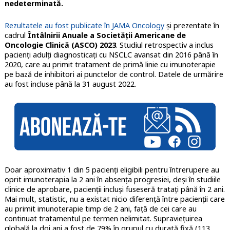
nedeterminată.
Rezultatele au fost publicate în JAMA Oncology
și prezentate în
cadrul
Întâlnirii Anuale a Societății Americane de
Oncologie Clinică (ASCO) 2023
. Studiul retrospectiv a inclus
pacienți adulți diagnosticați cu NSCLC avansat din 2016 până în
2020, care au primit tratament de primă linie cu imunoterapie
pe bază de inhibitori ai punctelor de control. Datele de urmărire
au fost incluse până la 31 august 2022.
Doar aproximativ 1 din 5 pacienți eligibili pentru întrerupere au
oprit imunoterapia la 2 ani în absența progresiei, deși în studiile
clinice de aprobare, pacienții incluși fuseseră tratați până în 2 ani.
Mai mult, statistic, nu a existat nicio diferență între pacienții care
au primit imunoterapie timp de 2 ani, față de cei care au
continuat tratamentul pe termen nelimitat. Supraviețuirea
globală la doi ani a fost de 79% în grupul cu durată fixă (113