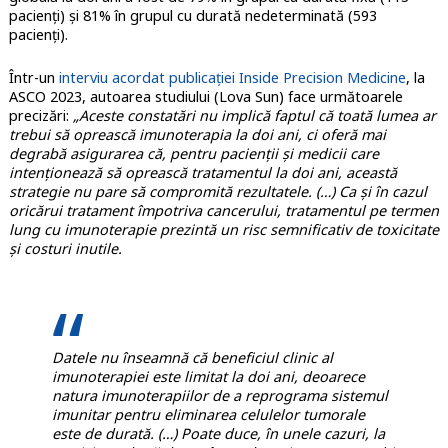
pacienți) și 81% în grupul cu durată nedeterminată (593
pacienți).
Într-un
interviu acordat publicației Inside Precision Medicine
, la
ASCO 2023, autoarea studiului (Lova Sun) face următoarele
precizări:
„Aceste constatări nu implică faptul că toată lumea ar
trebui să oprească imunoterapia la doi ani, ci oferă mai
degrabă asigurarea că, pentru pacienții și medicii care
intenționează să oprească tratamentul la doi ani, această
strategie nu pare să compromită rezultatele. (…) Ca și în cazul
oricărui tratament împotriva cancerului, tratamentul pe termen
lung cu imunoterapie prezintă un risc semnificativ de toxicitate
și costuri inutile.
Datele nu înseamnă că beneficiul clinic al
imunoterapiei este limitat la doi ani, deoarece
natura imunoterapiilor de a reprograma sistemul
imunitar pentru eliminarea celulelor tumorale
este de durată. (…) Poate duce, în unele cazuri, la