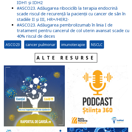
IDH1 şi IDH2
#ASCO23. Adăugarea ribociclib la terapia endocrină
scade riscul de recurență la pacienții cu cancer de sân în
stadiile II și III, HR+/HER2-
#ASCO23. Adăugarea pembrolizumab în linia I de
tratament pentru cancerul de col uterin avansat scade cu
40% riscul de deces
ASCO23
cancer pulmonar
imunoterapie
NSCLC
ALTE RESURSE