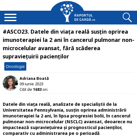
#ASCO23. Datele din viața reală susțin oprirea
imunoterapiei la 2 ani în cancerul pulmonar non-
microcelular avansat, fără scăderea
supraviețuirii pacienților
Oncologie
Adriana Boată
09 iunie 2023
Citit de
1683
ori.
Datele din viața reală, analizate de specialiștii de la
Universitatea Pennsylvania, susțin oprirea administrării
imunoterapiei la 2 ani, în lipsa progresiei bolii, în cancerul
pulmonar non-microcelular (NSCLC) avansat, deoarece nu
impactează supraviețuirea și prognosticul pacienților,
comparativ cu administrarea pe o perioadă