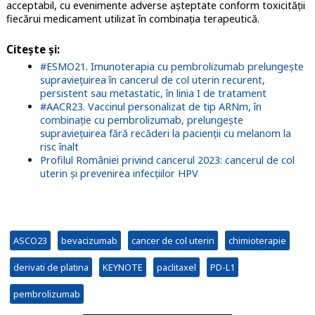
acceptabil, cu evenimente adverse aşteptate conform toxicităţii
fiecărui medicament utilizat în combinaţia terapeutică.
Citeşte şi
:
#ESMO21. Imunoterapia cu pembrolizumab prelungește
supraviețuirea în cancerul de col uterin recurent,
persistent sau metastatic, în linia I de tratament
#AACR23. Vaccinul personalizat de tip ARNm, în
combinaţie cu pembrolizumab, prelungeşte
supravieţuirea fără recăderi la pacienții cu melanom la
risc înalt
Profilul României privind cancerul 2023: cancerul de col
uterin și prevenirea infecțiilor HPV
ASCO23
bevacizumab
cancer de col uterin
chimioterapie
derivati de platina
KEYNOTE
paclitaxel
PD-L1
pembrolizumab