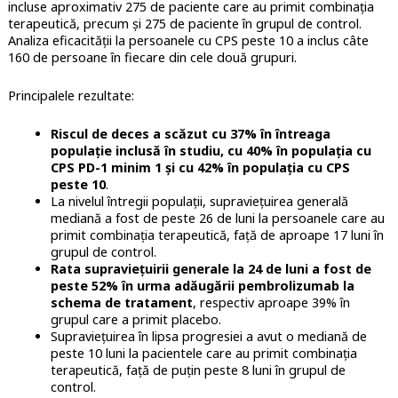
incluse aproximativ 275 de paciente care au primit combinaţia
terapeutică, precum şi 275 de paciente în grupul de control.
Analiza eficacităţii la persoanele cu CPS peste 10 a inclus câte
160 de persoane în fiecare din cele două grupuri.
Principalele rezultate:
Riscul de deces a scăzut cu 37% în întreaga
populaţie inclusă în studiu, cu 40% în populaţia cu
CPS PD-1 minim 1 şi cu 42% în populaţia cu CPS
peste 10
.
La nivelul întregii populaţii, supravieţuirea generală
mediană a fost de peste 26 de luni la persoanele care au
primit combinaţia terapeutică, faţă de aproape 17 luni în
grupul de control.
Rata supravieţuirii generale la 24 de luni a fost de
peste 52% în urma adăugării pembrolizumab la
schema de tratament
, respectiv aproape 39% în
grupul care a primit placebo.
Supravieţuirea în lipsa progresiei a avut o mediană de
peste 10 luni la pacientele care au primit combinaţia
terapeutică, faţă de puţin peste 8 luni în grupul de
control.