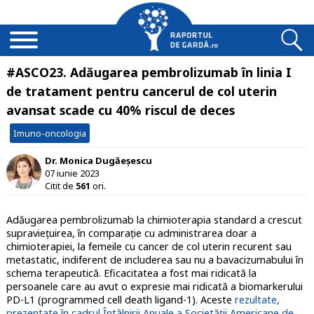
#ASCO23. Adăugarea pembrolizumab în linia I
de tratament pentru cancerul de col uterin
avansat scade cu 40% riscul de deces
Imuno-oncologia
Dr. Monica Dugăeșescu
07 iunie 2023
Citit de
561
ori.
Adăugarea pembrolizumab la chimioterapia standard a crescut
supravieţuirea, în comparaţie cu administrarea doar a
chimioterapiei, la femeile cu cancer de col uterin recurent sau
metastatic, indiferent de includerea sau nu a bavacizumabului în
schema terapeutică. Eficacitatea a fost mai ridicată la
persoanele care au avut o expresie mai ridicată a biomarkerului
PD-L1 (programmed cell death ligand-1). Aceste
rezultate,
prezentate în cadrul Întâlnirii Anuale a Societății Americane de