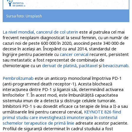
Sursa foto: Unsplash
La nivel mondial, cancerul de col uterin
este al patrulea cel mai
frecvent neoplasm diagnosticat la sexul feminin, cu un număr de
cazuri noi de peste 600 000 în 2020, asociind peste 340 000 de
decese în acelaşi an. Începând cu anul 2014, standardul de
îngrijire pentru pacientele cu
cancer cervical
recurent, persistent
sau metastatic a fost reprezentat de combinaţia de
chimioterapie cu un
derivat de platină
,
paclitaxel
şi
bevacizumab
.
Pembrolizumab
este un anticorp monoclonal împotriva PD-1
(anti-programmed death receptor-1). Acesta blochează
interacţiunea dintre PD-1 și liganzii săi, determinând activarea
limfocitelor T. În acest mod, este îmbunătăţită capacitatea
sistemului imun de a detecta și distruge celulele tumorale.
Inhibitorii PD-1 s-au dovedit eficace ca terapie de linia a II-a sau
următoarele linii pentru cancerul cervical,
KEYNOTE 826 fiind
primul studiu care investighează imunoterapia în contextul
schemelor terapeutice de primă linie
adresate acestor paciente.
Profilul de siguranţă determinat în cadrul studiului a fost