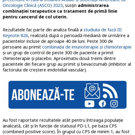
Oncologie Clinică (ASCO) 2023
, susţin
administrarea
combinaţiei terapeutice ca tratament de primă linie
pentru cancerul de col uterin.
Rezultatele fac parte din analiza finală a
studiului de fază III
Keynote-826
, realizată după o perioadă mediană de urmărire a
pacientelor incluse de aproape 40 de luni. Peste 300 de
persoane au primit
combinaţia de imunoterapie şi chimioterapie
şi un grup de control de peste 300 de paciente a primit
chimioterapie şi placebo. Aproximativ două treimi dintre
pacientele din fiecare grup au primit şi bevacizumab (inhibitor al
factorului de creştere endotelial vascular).
Au fost raportate rezultatele atât pentru întreaga populaţie
analizată, cât şi în funcţie de statusul PD-L1, pe baza CPS
(combined positive score). În grupul cu CPS de minim 1, au fost