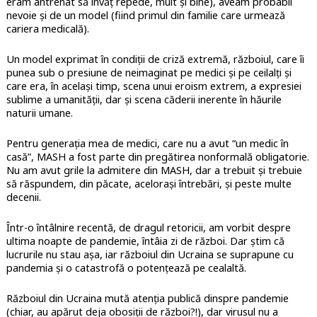
eram antrenat să învăț repede, mult și bine), aveam probabil
nevoie și de un model (fiind primul din familie care urmează
cariera medicală).
Un model exprimat în condiții de criză extremă, războiul, care îi
punea sub o presiune de neimaginat pe medici și pe ceilalți și
care era, în același timp, scena unui eroism extrem, a expresiei
sublime a umanității, dar și scena căderii inerente în hăurile
naturii umane.
Pentru generația mea de medici, care nu a avut “un medic în
casă”, MASH a fost parte din pregătirea nonformală obligatorie.
Nu am avut grile la admitere din MASH, dar a trebuit și trebuie
să răspundem, din păcate, acelorași întrebări, și peste multe
decenii.
Într-o întâlnire recentă, de dragul retoricii, am vorbit despre
ultima noapte de pandemie, întâia zi de război. Dar știm că
lucrurile nu stau așa, iar războiul din Ucraina se suprapune cu
pandemia și o catastrofă o potențează pe cealaltă.
Războiul din Ucraina mută atenția publică dinspre pandemie
(chiar, au apărut deja obosiții de război?!), dar virusul nu a