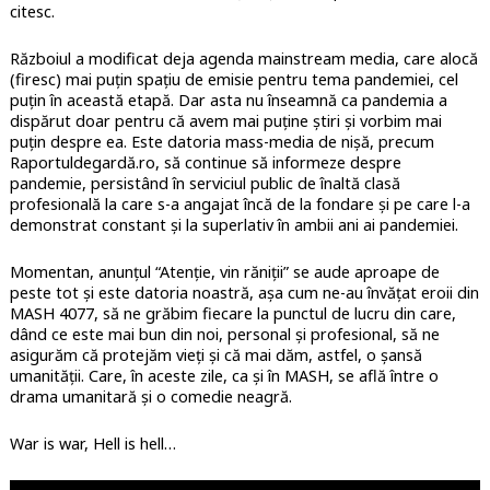
citesc.
Războiul a modificat deja agenda mainstream media, care alocă
(firesc) mai puțin spațiu de emisie pentru tema pandemiei, cel
puțin în această etapă. Dar asta nu înseamnă ca pandemia a
dispărut doar pentru că avem mai puține știri și vorbim mai
puțin despre ea. Este datoria mass-media de nișă, precum
Raportuldegardă.ro, să continue să informeze despre
pandemie, persistând în serviciul public de înaltă clasă
profesională la care s-a angajat încă de la fondare și pe care l-a
demonstrat constant și la superlativ în ambii ani ai pandemiei.
Momentan, anunțul “Atenție, vin răniții” se aude aproape de
peste tot și este datoria noastră, așa cum ne-au învățat eroii din
MASH 4077, să ne grăbim fiecare la punctul de lucru din care,
dând ce este mai bun din noi, personal și profesional, să ne
asigurăm că protejăm vieți și că mai dăm, astfel, o șansă
umanității. Care, în aceste zile, ca și în MASH, se află între o
drama umanitară și o comedie neagră.
War is war, Hell is hell…