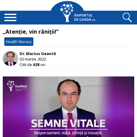
„Atenție, vin răniții!”
Health literacy
Dr. Marius Geantă
02 martie 2022
Citit de
638
ori.