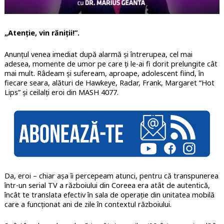
„Atenție, vin răniții!”.
Anunțul venea imediat după alarmă și întrerupea, cel mai
adesea, momente de umor pe care ți le-ai fi dorit prelungite cât
mai mult. Râdeam și sufeream, aproape, adolescent fiind, în
fiecare seara, alături de Hawkeye, Radar, Frank, Margaret “Hot
Lips” și ceilalți eroi din MASH 4077.
Da, eroi – chiar așa îi percepeam atunci, pentru că transpunerea
într-un serial TV a războiului din Coreea era atât de autentică,
încât te translata efectiv în sala de operație din unitatea mobilă
care a funcționat ani de zile în contextul războiului.