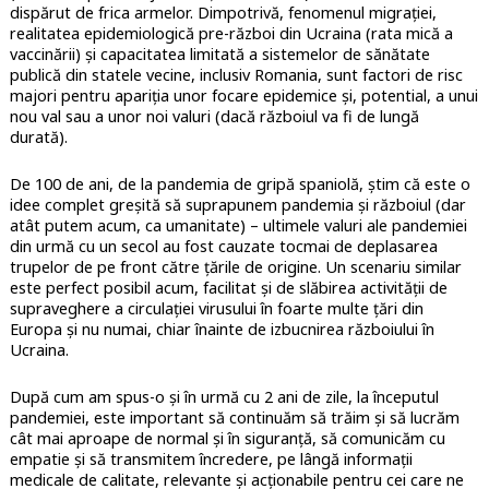
dispărut de frica armelor. Dimpotrivă, fenomenul migrației,
realitatea epidemiologică pre-război din Ucraina (rata mică a
vaccinării) și capacitatea limitată a sistemelor de sănătate
publică din statele vecine, inclusiv Romania, sunt factori de risc
majori pentru apariția unor focare epidemice și, potential, a unui
nou val sau a unor noi valuri (dacă războiul va fi de lungă
durată).
De 100 de ani, de la pandemia de gripă spaniolă, știm că este o
idee complet greșită să suprapunem pandemia și războiul (dar
atât putem acum, ca umanitate) – ultimele valuri ale pandemiei
din urmă cu un secol au fost cauzate tocmai de deplasarea
trupelor de pe front către țările de origine. Un scenariu similar
este perfect posibil acum, facilitat și de slăbirea activității de
supraveghere a circulației virusului în foarte multe țări din
Europa și nu numai, chiar înainte de izbucnirea războiului în
Ucraina.
După cum am spus-o și în urmă cu 2 ani de zile, la începutul
pandemiei, este important să continuăm să trăim și să lucrăm
cât mai aproape de normal și în siguranță, să comunicăm cu
empatie și să transmitem încredere, pe lângă informații
medicale de calitate, relevante și acționabile pentru cei care ne