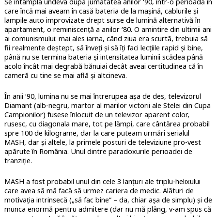
Se întâmpla undeva după jumătatea anilor ‘90, într-o perioadă în
care încă mai aveam în casă bateria de la mașină, cablurile și
lampile auto improvizate drept surse de lumină alternativă în
apartament, o reminiscență a anilor ‘80. O amintire din ultimii ani
ai comunismului: mai ales iarna, când ziua era scurtă, trebuia să
fii realmente deștept, să înveți și să îți faci lecțiile rapid și bine,
până nu se termina bateria și intensitatea luminii scădea până
acolo încât mai degrabă bănuiai decât aveai certitudinea că în
cameră cu tine se mai află și altcineva.
În anii ‘90, lumina nu se mai întrerupea așa de des, televizorul
Diamant (alb-negru, martor al marilor victorii ale Stelei din Cupa
Campionilor) fusese înlocuit de un televizor aparent color,
rusesc, cu diagonala mare, tot pe lămpi, care cântărea probabil
spre 100 de kilograme, dar la care puteam urmări serialul
MASH, dar și altele, la primele posturi de televiziune pro-vest
apărute în România. Unul dintre paradoxurile perioadei de
tranziție.
MASH a fost probabil unul din cele 3 lanțuri ale triplu-helixului
care avea să mă facă să urmez cariera de medic. Alături de
motivația intrinsecă („să fac bine” – da, chiar așa de simplu) și de
munca enormă pentru admitere (dar nu mă plâng, v-am spus că