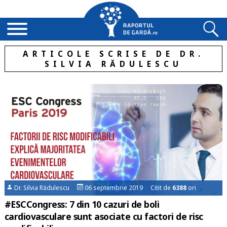
ARTICOLE SCRISE DE DR.
SILVIA RĂDULESCU
Dr. Silvia Rădulescu
06 septembrie 2019 Citit de
6388
ori
#ESCCongress: 7 din 10 cazuri de boli
cardiovasculare sunt asociate cu factori de risc