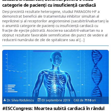
categorie de pacienți cu insuficiență cardiacă
Deși prezintă rezultate heterogene, studiul PARAGON-HF a
demonstrat beneficii ale tratamentului inhibitor simultan al
neprilizinei și al receptorilor angiotensinei (sacubitril/valsartan) la
o anumită categorie de pacienți cu insuficiență cardiacă cu
fracție de ejecție păstrată. Asocierea sacubitril-valsartan nu a
obținut rezultate favorabile semnificative din punct de vedere al
reducerii numărului de zile de spitalizare sau al […]
Dr. Silvia Rădulescu
03 septembrie 2019 Citit de
7110
ori
#ESCCongress: Moartea subită cardiacă în rândul