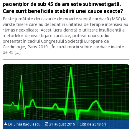
pacienților de sub 45 de ani este subinvestigată.
Care sunt beneficiile stabilirii unei cauze exacte?
Peste jumătate din cazurile de moarte subită cardiacă (MSC) la
vârste tinere care au decedat în unitatea de terapie intensivă au
rămas neexplicate. Acest lucru denotă o utilizare insuficientă a
metodelor de investigare cardiace, potrivit unui studiu
prezentat în cadrul Congresului Societății Europene de
Cardiologie, Paris 2019. „În cazul morții subite cardiace înainte
de 45 […]
Dr. Silvia Rădulescu
31 august 2019 Citit de
2548
ori