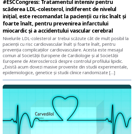
#ESCCongress: Tratamentul intensiv pentru
scăderea LDL-colesterol, indiferent de nivelul
inițial, este recomandat la pacienții cu risc înalt și
foarte înalt, pentru prevenirea infarctului
miocardic și a accidentului vascular cerebral
Nivelurile LDL-colesterol ar trebui scăzute cât de mult posibil la
pacienții cu risc cardiovascular înalt și foarte înalt, pentru
prevenția complicațiilor cardiovasculare. Acesta este mesajul
comun al Societății Europene de Cardiologie și al Societății
Europene de Ateroscleroză despre controlul profilului lipidic.
„Există acum dovezi masive provenite din studii experimentale,
epidemiologice, genetice și studii clinice randomizate […]