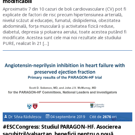
modificabili
Aproximativ 7 din 10 cazuri de boli cardiovasculare (CV) pot fi
explicate de factori de risc precum hipertensiunea arterială,
nivelul scăzut al educației, fumatul, dislipidemia, obezitatea
abdominală, forța musculară și activitatea fizică reduse,
diabetul, depresia și poluarea aerului, toate acestea putând fi
modificate. Acestea sunt cele mai noi rezultate ale studiului
PURE, realizat în 21 […]
Dr. Silvia Rădulescu
04 septembrie 2019 Citit de
2676
ori
#ESCCongress: Studiul PARAGON-HF. Asocierea
sacubitril/valsartan, beneficii pentru o nouă