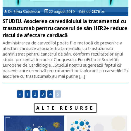
Dr. Silvia Rădulescu
22 august 2019 Citit de
2876
ori
STUDIU. Asocierea carvedilolului la tratamentul cu
trastuzumab pentru cancerul de sân HER2+ reduce
riscul de afectare cardiacă
Administrarea de carvedilol poate fi o metodă de prevenire a
afectării cardiace asociate tratamentului cu trastuzumab
administrat pentru cancerul de sân, conform rezultatelor unui
studiu prezentat în cadrul Congresului EuroEcho al Societății
Europene de Cardiologie. „Studiul nostru sugerează faptul că
pacienții care urmează un tratament betablocant cu carvedilol în
asociere cu trastuzumab au mai puține […]
«
1
2
3
4
5
ALTE RESURSE