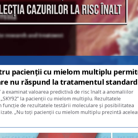
ru pacienții cu mielom multiplu permit
, care nu răspund la tratamentul standard
 a examinat valoarea predictivă de risc înalt a anomaliilor
 „SKY92” la pacienții cu mielom multiplu. Rezultatele
n funcție de rezultatele testării moleculare și posibilitatea
izate. „Nu toți pacienții cu mielom multiplu prezintă acelea