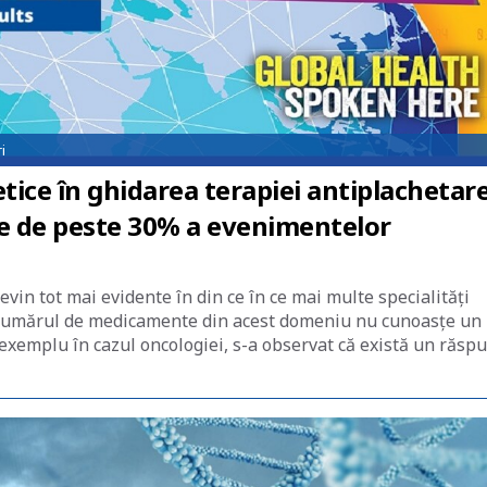
i
etice în ghidarea terapiei antiplachetar
re de peste 30% a evenimentelor
evin tot mai evidente în din ce în ce mai multe specialități
și numărul de medicamente din acest domeniu nu cunoasțe un
xemplu în cazul oncologiei, s-a observat că există un răsp