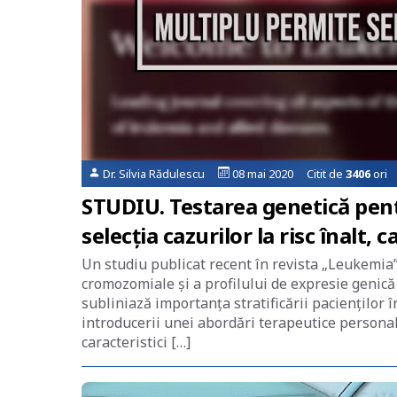
Dr. Silvia Rădulescu
08 mai 2020 Citit de
3406
ori
STUDIU. Testarea genetică pent
selecția cazurilor la risc înalt
Un studiu publicat recent în revista „Leukemia”
cromozomiale și a profilului de expresie genică
subliniază importanța stratificării pacienților î
introducerii unei abordări terapeutice personal
caracteristici […]