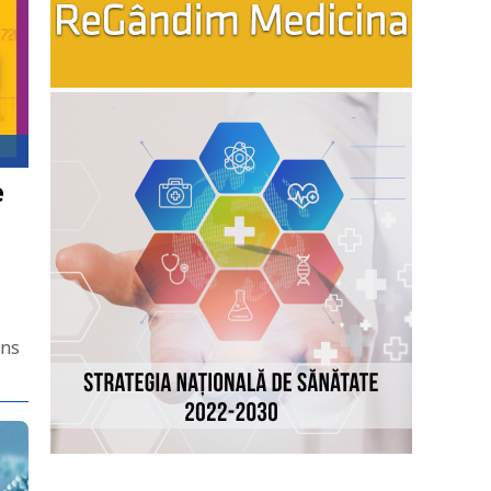
e
uns