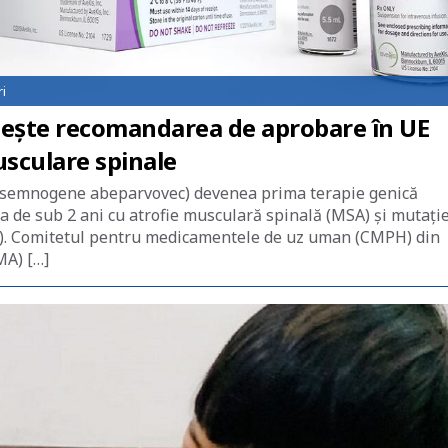
i
ește recomandarea de aprobare în UE
sculare spinale
asemnogene abeparvovec) devenea prima terapie genică
a de sub 2 ani cu atrofie musculară spinală (MSA) și mutați
n). Comitetul pentru medicamentele de uz uman (CMPH) din
MA) […]