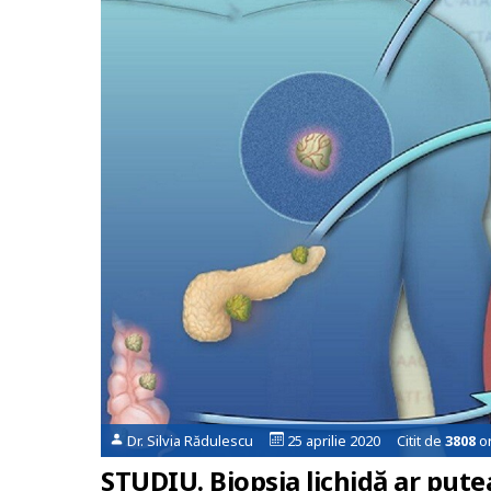
Dr. Silvia Rădulescu
25 aprilie 2020 Citit de
3808
or
STUDIU. Biopsia lichidă ar put