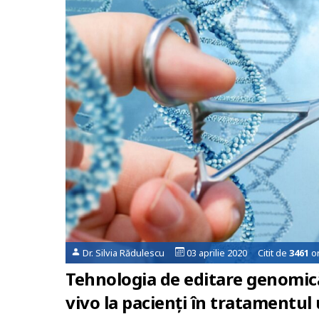
Dr. Silvia Rădulescu
03 aprilie 2020 Citit de
3461
or
Tehnologia de editare genomică
vivo la pacienți în tratamentul