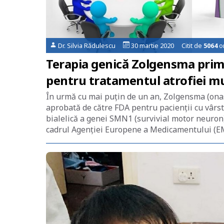
Dr. Silvia Rădulescu
30 martie 2020 Citit de
5064
or
Terapia genică Zolgensma prim
pentru tratamentul atrofiei mu
În urmă cu mai puțin de un an, Zolgensma (on
aprobată de către FDA pentru pacienții cu vârst
bialelică a genei SMN1 (survivial motor neuro
cadrul Agenţiei Europene a Medicamentului (E