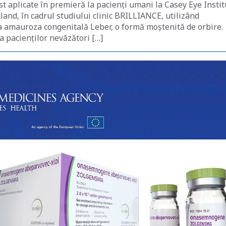
t aplicate în premieră la pacienți umani la Casey Eye Instit
and, în cadrul studiului clinic BRILLIANCE, utilizând
a amauroza congenitală Leber, o formă moștenită de orbire.
 pacienților nevăzători […]