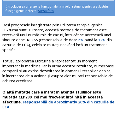
Introducerea unei gene funcționale la nivelul retinei pentru a substitui
funcția genei defecte.
Sursa foto
Deși progresele înregistrate prin utilizarea terapiei genice
Luxturna sunt uluitoare, această metodă de tratament este
rezervată unui număr mic de cazuri, întrucât se adresează unei
singure gene, RPE65 (responsabilă de doar
6%
până la
12%
din
cazurile de LCA), celelalte mutații neavând încă un tratament
specific.
Totuși, aprobarea Luxturna a reprezentat un moment
important în medicină, iar în urma acestor rezultate, numeroase
companii și-au extins dezvoltarea în domeniul terapiilor genice,
în încercarea de a acționa și asupra alor mutații responsabile de
orbirea ereditară.
O altă mutație care a intrat în atenția studiilor este
mutația CEP290, cel mai frecvent întâlnită în această
afecțiune,
responsabilă de aproximativ 20% din cazurile de
LCA
.