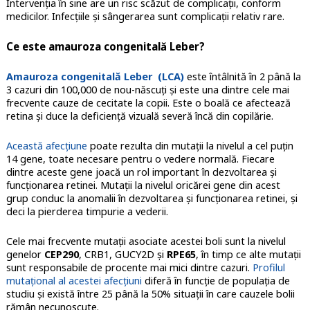
Intervenția în sine are un risc scăzut de complicații, conform
medicilor. Infecțiile și sângerarea sunt complicații relativ rare.
Ce este amauroza congenitală Leber?
Amauroza congenitală Leber (LCA)
este întâlnită în 2 până la
3 cazuri din 100,000 de nou-născuți și este una dintre cele mai
frecvente cauze de cecitate la copii. Este o boală ce afectează
retina și duce la deficiență vizuală severă încă din copilărie.
Această afecțiune
poate rezulta din mutații la nivelul a cel puțin
14 gene, toate necesare pentru o vedere normală. Fiecare
dintre aceste gene joacă un rol important în dezvoltarea și
funcționarea retinei. Mutații la nivelul oricărei gene din acest
grup conduc la anomalii în dezvoltarea și funcționarea retinei, și
deci la pierderea timpurie a vederii.
Cele mai frecvente mutații asociate acestei boli sunt la nivelul
genelor
CEP290
, CRB1, GUCY2D și
RPE65
, în timp ce alte mutații
sunt responsabile de procente mai mici dintre cazuri.
Profilul
mutațional al acestei afecțiuni
diferă în funcție de populația de
studiu și există între 25 până la 50% situații în care cauzele bolii
rămân necunoscute.