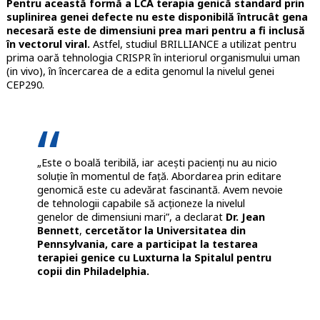
Pentru această formă a LCA terapia genică standard prin
suplinirea genei defecte nu este disponibilă întrucât gena
necesară este de dimensiuni prea mari pentru a fi inclusă
în vectorul viral.
Astfel, studiul BRILLIANCE a utilizat pentru
prima oară tehnologia CRISPR în interiorul organismului uman
(in vivo), în încercarea de a edita genomul la nivelul genei
CEP290.
„Este o boală teribilă, iar acești pacienți nu au nicio
soluție în momentul de față. Abordarea prin editare
genomică este cu adevărat fascinantă. Avem nevoie
de tehnologii capabile să acționeze la nivelul
genelor de dimensiuni mari”, a declarat
Dr. Jean
Bennett
,
cercetător la Universitatea din
Pennsylvania, care a participat la testarea
terapiei genice cu Luxturna la Spitalul pentru
copii din Philadelphia.