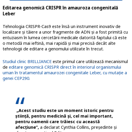
Editarea genomică CRISPR în amauroza congenitală
Leber
Tehnologia CRISPR-Cas9 este însă un instrument inovativ de
localizare și tăiere a unor fragmente de ADN și a fost primită cu
entuziasm în lumea cercetării medicale datorită faptului că este
o metodă mai ieftină, mai rapidă şi mai precisă decât alte
tehnologii de editare a genomului utilizate în trecut.
Studiul clinic BRILLIANCE
este primul care utilizează mecanismul
de
editare genomică CRISPR direct în interiorul organismului
uman în tratamentul amaurozei congenitale Leber, cu mutație a
genei CEP290.
„Acest studiu este un moment istoric pentru
știință, pentru medicină și, cel mai important,
pentru oamenii care trăiesc cu această
afecțiune”,
a declarat Cynthia Collins, președinte și