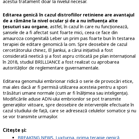
acestui tratament doar la nivelul necesar.
Editarea genică în cazul distrofiilor retiniene are avantajul
de a rămâne la nivel ocular și de a nu influența alte
țesuturi sau organe
, astfel, în cazul în care nu funcționează,
șansele de a fi afectat sunt foarte mici, ceea ce face din
amauroza congenitală Leber un prim pas foarte bun în testarea
terapiei de editare genomică la om. Spre deosebire de cazul
cercetătorului chinez, El Jiankui, a cărui inițiativă a fost
considerată neetică și a fost aspru criticată pe plan internațional
în 2018, studiul BRILLIANCE a fost realizat cu aprobarea
autorităților de reglementare guvernamentale.
Editarea genomului embrionar ridică o serie de provocări etice,
mai ales dacă ar fi permisă utilizarea acesteia pentru a spori
trăsături umane normale (cum ar fi înălțimea sau inteligența).
Modificările aduse ADN-ului embrionilor se pot transmite
generațiilor viitoare, spre deosebire de intervențiile efectuate în
cazul studiului de față, care se adresează celulelor somatice și nu
se vor transmite urmașilor.
Citește și:
BREAKING NEWS. Luxturna, prima terapie genică