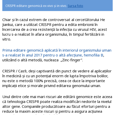
CRISPR editare genomică ex vivo și in vivo.
Sursa foto
Chiar și în cazul extrem de controversat al cercetătorului He
Jiankui, care a utilizat CRISPR pentru a edita embrionii în
încercarea de a crea rezistență la infecția cu virusul HIV, acest
lucru s-a realizat în afara organismului, în timpul fertilizării in
vitro.
Prima editare genomică aplicată în interiorul organismului uman
s-a realizat în anul 2017 pentru o altă afecțiune, hemofilia B
,
utilizând o altă metodă, nucleaza „Zinc-finger”.
CRISPR / Cas9, deşi captivantă din punct de vedere al aplicaţiilor
în medicină şi cu un potențial enorm de lupta împotriva bolilor,
nu este o metodă 100% precisă, ceea ce duce la importante
implicații etice și morale privind editarea genomului uman.
Unul dintre cele mai mari riscuri ale editării genomice este aceea
că tehnologia CRISPR poate realiza modificări nedorite la nivelul
altor gene. Companiile producătoare au făcut eforturi pentru a
reduce la maxim aceste riscuri și pentru a asigura acțiunea