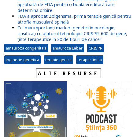
aprobată de FDA pentru o boală ereditară care
determină orbire
FDA a aprobat Zolgensma, prima terapie genică pentru
atrofia musculară spinală
Cei mai importanți markeri genetici în oncologie,
clasificați cu ajutorul tehnologiei CRISPR: 600 de gene,
ținte terapeutice în 30 de tipuri de cancer
amauroza congenitala
amauroza Leber
CRISPR
inginerie genetica
terapie genica
terapie tintita
ALTE RESURSE