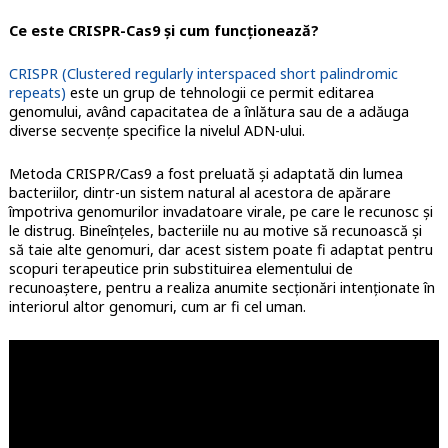
Ce este CRISPR-Cas9 și cum funcționează?
CRISPR (Clustered regularly interspaced short palindromic
repeats)
este un grup de tehnologii ce permit editarea
genomului, având capacitatea de a înlătura sau de a adăuga
diverse secvenţe specifice la nivelul ADN-ului.
Metoda CRISPR/Cas9 a fost preluată şi adaptată din lumea
bacteriilor, dintr-un sistem natural al acestora de apărare
împotriva genomurilor invadatoare virale, pe care le recunosc şi
le distrug. Bineînţeles, bacteriile nu au motive să recunoască şi
să taie alte genomuri, dar acest sistem poate fi adaptat pentru
scopuri terapeutice prin substituirea elementului de
recunoaştere, pentru a realiza anumite secţionări intenţionate în
interiorul altor genomuri, cum ar fi cel uman.