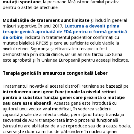
mutații spontane
, la persoane fără istoric familial pozitiv
pentru o astfel de afecțiune.
Modalitățile de tratament sunt limitate
și includ în general
măsuri suportive. În anul 2017,
Luxturna a devenit prima
terapie genică aprobată de FDA pentru o formă genetică
de orbire
, indicată în tratamentul pacienților confirmați cu
mutație bialelică RPE65 și care au suficiente celule viabile la
nivelul retinei. Siguranța și eficacitatea terapiei a fost
demonstrată prin studii clinice, iar un an mai târziu Luxturna
este aprobată și în Uniunea Europeană pentru aceeași indicație.
Terapia genică în amauroza congenitală Leber
Tratamentul inovativ al acestei distrofii retiniene se bazează pe
introducerea unei gene funcționale la nivelul retinei
pentru a substitui funcția genei care prezintă o mutație
sau care este absentă.
Această genă este introdusă cu
ajutorul unui vector viral modificat, în vederea scăderii
capacității sale de a infecta celula, permițând totuși translația
secvenței de ADN transportată într-o proteină funcțională
(virusul nu are ablitatea de a se reproduce sau de a cauza boala,
ci servește doar ca mijloc de pătrundere în nucleu a genei