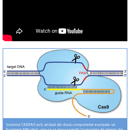
Sistemul CRISPR/Cas9, alcătuit din două componente esențiale: un
fragment ARN ghid, care se va atașa specific la secvența de interes din