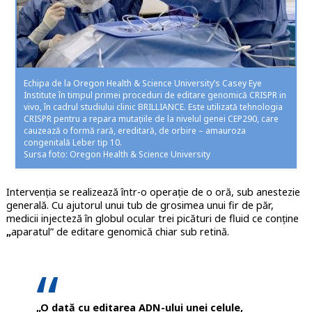
Echipa de la Oregon Health & Science University’s Casey Eye
Institute în timpul primei proceduri de editare genomică CRISPR in
vivo, în cadrul studiului clinic BRILLIANCE. Este utilizată tehnologia
CRISPR pentru a repara mutațiile de la nivelul genei CEP290, care
cauzează o formă rară, ereditară, de orbire – amauroza
congenitală Leber tip 10.
Sursa foto: Oregon Health & Science University
Intervenția se realizează într-o operație de o oră, sub anestezie
generală. Cu ajutorul unui tub de grosimea unui fir de păr,
medicii injecteză în globul ocular trei picături de fluid ce conține
„
aparatul” de editare genomică chiar sub retină.
„O dată cu editarea ADN-ului unei celule,