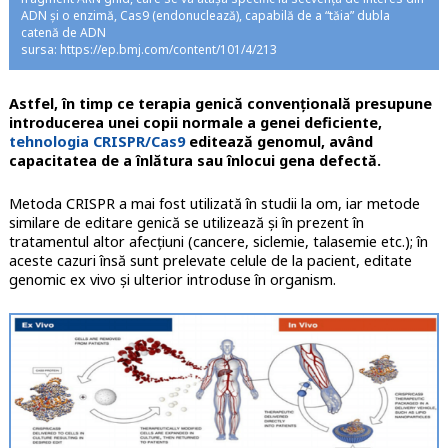
ADN și o enzimă, Cas9 (endonuclează), capabilă de a “tăia” dubla
catenă de ADN
sursa: https://ep.bmj.com/content/101/4/213
Astfel, în timp ce terapia genică convențională presupune
introducerea unei copii normale a genei deficiente,
tehnologia CRISPR/Cas9
editează genomul, având
capacitatea de a înlătura sau înlocui gena defectă.
Metoda CRISPR a mai fost utilizată în studii la om, iar metode
similare de editare genică se utilizează și în prezent în
tratamentul altor afecțiuni (cancere, siclemie, talasemie etc.); în
aceste cazuri însă sunt prelevate celule de la pacient, editate
genomic ex vivo și ulterior introduse în organism.