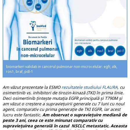
biomarkeri validati in cancerul pulmonar non-microcelular: egfr, alk,
ros1, braf, pdl-1
Am văzut prezentate la ESMO
rezultatele studiului FLAURA,
cu
osimertinib vs. inhibitori de tirozin-kinază (TKI) în prima linie.
Deci osimertinib țintește mutația EGFR principală și T790M și
am văzut o creștere a supraviețuirii generale cu 7 luni cu noul
agent, comparativ cu prima generație de TKI EGFR, iar acest
lucru este fantastic.
Am observat o supraviețuire mediană de
peste 3 ani, ceea ce este minunat comparativ cu
supraviețuirea generală în cazul NSCLC metastatic. Aceasta