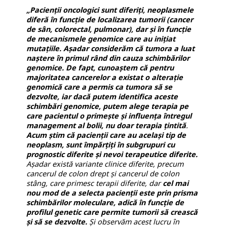
„Pacienții oncologici sunt diferiți, neoplasmele
diferă în funcție de localizarea tumorii (cancer
de sân, colorectal, pulmonar), dar și în funcție
de mecanismele genomice care au inițiat
mutațiile. Așadar considerăm că tumora a luat
naștere în primul rând din cauza schimbărilor
genomice. De fapt, cunoaștem că pentru
majoritatea cancerelor a existat o alterație
genomică care a permis ca tumora să se
dezvolte, iar dacă putem identifica aceste
schimbări genomice, putem alege terapia pe
care pacientul o primește și influența întregul
management al bolii, nu doar terapia țintită
.
Acum știm că pacienții care au același tip de
neoplasm, sunt împărțiți în subgrupuri cu
prognostic diferite și nevoi terapeutice diferite.
Așadar există variante clinice diferite, precum
cancerul de colon drept și cancerul de colon
stâng, care primesc terapii diferite, dar
cel mai
nou mod de a selecta pacienții este prin prisma
schimbărilor moleculare, adică în funcție de
profilul genetic care permite tumorii să crească
și să se dezvolte
.
Și observăm acest lucru în