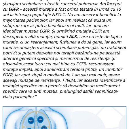
și majora schimbare a fost în cancerul pulmonar. Am început
cu
EGFR
– această mutație a fost prima testată în urmă cu 10
ani la întreaga populație NSCLC. Nu am observat beneficii la
majoritatea pacienților, iar apoi am realizat că există un
subgrup care ar putea beneficia mai mult, iar apoi am
identificat mutația EGFR. Și urmărind mutația EGFR am
descoperit o altă mutație, numită
ALK
, care nu este de fapt o
mutație, ci un rearanjament, fuziunea a două gene, iar acum
când recunoaștem această schimbare putem găsi un tratament
potrivit și putem dezvolta noi terapii bazându-ne pe această
alterare genetică specifică și mecanismul de rezistență. Și
observăm acest lucru cel mai bine cu EGFR- recunoaștem
mutația inițială, apoi administrăm terapia țintită, un inhibitor
EGFR, iar apoi, după o mediană de 1 an sau mai mult, apare
aceeași mutație de rezistență, T790M, iar această identificare a
mutației specifice ne-a permis să dezvoltăm un medicament
specific care va ținti mutația, prelungind astfel semnificativ
viața pacienților.”