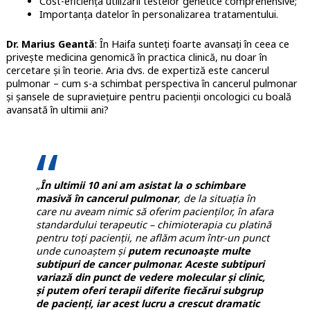
Cost-eficiența utilizării testelor genetice comprehensive;
Importanța datelor în personalizarea tratamentului.
Dr. Marius Geantă
: În Haifa sunteți foarte avansați în ceea ce
privește medicina genomică în practica clinică, nu doar în
cercetare și în teorie. Aria dvs. de expertiză este cancerul
pulmonar – cum s-a schimbat perspectiva în cancerul pulmonar
și șansele de supraviețuire pentru pacienții oncologici cu boală
avansată în ultimii ani?
„
În ultimii 10 ani am asistat la o schimbare
masivă în cancerul pulmonar
, de la situația în
care nu aveam nimic să oferim pacienților, în afara
standardului terapeutic – chimioterapia cu platină
pentru toți pacienții, ne aflăm acum într-un punct
unde cunoaștem și
putem recunoaște multe
subtipuri de cancer pulmonar. Aceste subtipuri
variază din punct de vedere molecular și clinic,
și putem oferi terapii diferite fiecărui subgrup
de pacienți, iar acest lucru a crescut dramatic