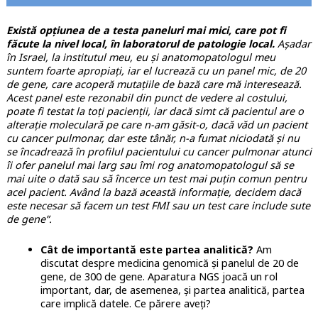
Există opțiunea de a testa paneluri mai mici, care pot fi
făcute la nivel local, în laboratorul de patologie local.
Așadar
în Israel, la institutul meu, eu și anatomopatologul meu
suntem foarte apropiați, iar el lucrează cu un panel mic, de 20
de gene, care acoperă mutațiile de bază care mă interesează.
Acest panel este rezonabil din punct de vedere al costului,
poate fi testat la toți pacienții, iar dacă simt că pacientul are o
alterație moleculară pe care n-am găsit-o, dacă văd un pacient
cu cancer pulmonar, dar este tânăr, n-a fumat niciodată și nu
se încadrează în profilul pacientului cu cancer pulmonar atunci
îi ofer panelul mai larg sau îmi rog anatomopatologul să se
mai uite o dată sau să încerce un test mai puțin comun pentru
acel pacient. Având la bază această informație, decidem dacă
este necesar să facem un test FMI sau un test care include sute
de gene”.
Cât de importantă este partea analitică?
Am
discutat despre medicina genomică și panelul de 20 de
gene, de 300 de gene. Aparatura NGS joacă un rol
important, dar, de asemenea, și partea analitică, partea
care implică datele. Ce părere aveți?