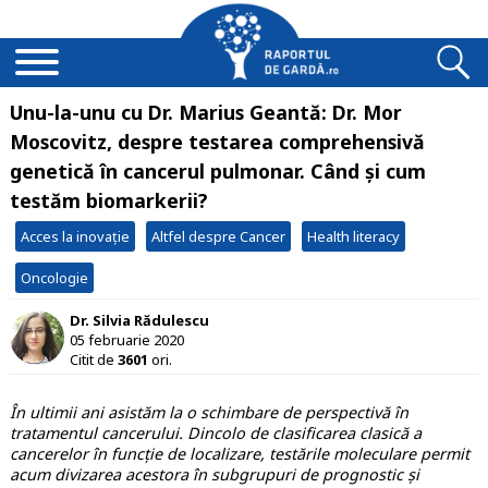
Unu-la-unu cu Dr. Marius Geantă: Dr. Mor
Moscovitz, despre testarea comprehensivă
genetică în cancerul pulmonar. Când și cum
testăm biomarkerii?
Acces la inovație
Altfel despre Cancer
Health literacy
Oncologie
Dr. Silvia Rădulescu
05 februarie 2020
Citit de
3601
ori.
În ultimii ani asistăm la o schimbare de perspectivă în
tratamentul cancerului. Dincolo de clasificarea clasică a
cancerelor în funcție de localizare, testările moleculare permit
acum divizarea acestora în subgrupuri de prognostic și