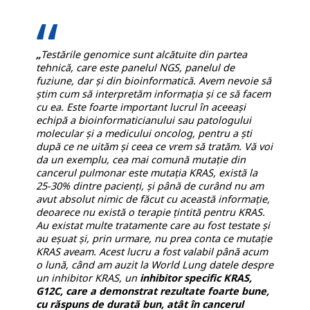
„
Testările genomice sunt alcătuite din partea
tehnică, care este panelul NGS, panelul de
fuziune, dar și din bioinformatică. Avem nevoie să
știm cum să interpretăm informația și ce să facem
cu ea. Este foarte important lucrul în aceeași
echipă a bioinformaticianului sau patologului
molecular și a medicului oncolog, pentru a ști
după ce ne uităm și ceea ce vrem să tratăm. Vă voi
da un exemplu, cea mai comună mutație din
cancerul pulmonar este mutația KRAS, există la
25-30% dintre pacienți, și până de curând nu am
avut absolut nimic de făcut cu această informație,
deoarece nu există o terapie țintită pentru KRAS.
Au existat multe tratamente care au fost testate și
au eșuat și, prin urmare, nu prea conta ce mutație
KRAS aveam. Acest lucru a fost valabil până acum
o lună, când am auzit la World Lung datele despre
un inhibitor KRAS, un
inhibitor specific KRAS,
G12C, care a demonstrat rezultate foarte bune,
cu răspuns de durată bun, atât în cancerul