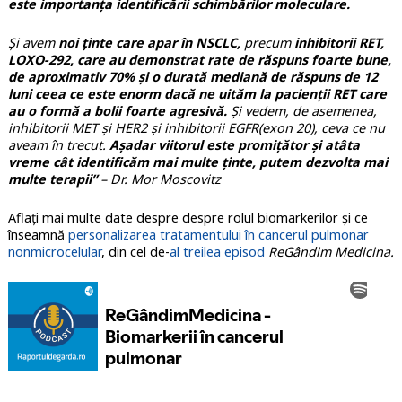
este importanța identificării schimbărilor moleculare.
Și avem
noi ținte care apar în NSCLC,
precum
inhibitorii RET,
LOXO-292, care au demonstrat rate de răspuns foarte bune,
de aproximativ 70% și o durată mediană de răspuns de 12
luni ceea ce este enorm dacă ne uităm la pacienții RET care
au o formă a bolii foarte agresivă.
Și vedem, de asemenea,
inhibitorii MET și HER2 și inhibitorii EGFR(exon 20), ceva ce nu
aveam în trecut.
Așadar viitorul este promițător și atâta
vreme cât identificăm mai multe ținte, putem dezvolta mai
multe terapii”
– Dr. Mor Moscovitz
Aflați mai multe date despre despre rolul biomarkerilor și ce
înseamnă
personalizarea tratamentului în cancerul pulmonar
nonmicrocelular
, din cel de-
al treilea episod
ReGândim Medicina.