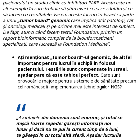
pacientului un studiu clinic cu inhibitori PARP. Acesta este un
alt exemplu în care trebuie să știm exact ceea ce căutăm și ce
să facem cu rezultatele. Facem aceste lucruri în Israel ca parte
a unui
„tumor board” genomic
care implică atât patologi, cât
și oncologi medicali și pe oricine mai este interesat de subiect.
De fapt, atunci când facem testul Foundation, primim un
raport bioinformatic complet de la bioinformaticieni
specializați, care lucrează la Foundation Medicine”.
Ați menționat „tumor board”-ul genomic, de altfel
important pentru lucrul în echipă în folosul
pacientului. Testările sunt compensate în Israel,
așadar pare că este tabloul perfect.
Care sunt
provocările majore pentru sistemele de sănătate precum
cel românesc în implementarea tehnologiilor NGS?
„
Avantajele
din domeniu sunt enorme, și totul se
mișcă foarte repede: găsești informații noi
lunar și dacă nu te pui la curent timp de 6 luni,
te găsești în cu totul altă sferă. Așadar lucrurile