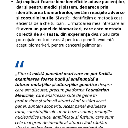
Ați explicat foarte bine beneficiile aduse pacienților,
dar și pentru medici și sistem, deoarece prin
identificarea biomarkerilor, evităm reacțiile adverse
și costurile inutile.
Și astfel identificăm o metodă cost-
eficientă de a cheltui banii. Următoarea mea întrebare ar
fi:
avem un panel de biomarkeri, care este metoda
corectă de a-i testa, din experiența dvs.?
Sau câte
potențiale metode există pentru a pune în evidență
acești biomarkeri, pentru cancerul pulmonar?
„
Știm că
există paneluri mari care ne pot facilita
examinarea foarte bună și amănunțită a
tuturor mutațiilor și alterațiilor genetice
despre
care am discutat, precum platforma
Foundation
Medicine
, care analizează sute de gene în
profunzime și știm că atunci când testăm acest
panel, suntem acoperiți. Acest panel evaluează
totul, substituțiile ale unor baze azotate, mutațiile
nucleotidice unice, amplificații și fuziuni, care sunt
cele mai greu de identificat atunci când căutăm
alterări moleculare, dar suntem conștienți de