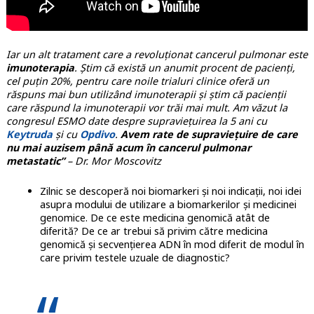
Iar un alt tratament care a revoluționat cancerul pulmonar este
imunoterapia
. Știm că există un anumit procent de pacienți,
cel puțin 20%, pentru care noile trialuri clinice oferă un
răspuns mai bun utilizând imunoterapii și știm că pacienții
care răspund la imunoterapii vor trăi mai mult. Am văzut la
congresul ESMO date despre supraviețuirea la 5 ani cu
Keytruda
și cu
Opdivo
.
Avem rate de supraviețuire de care
nu mai auzisem până acum în cancerul pulmonar
metastatic”
– Dr. Mor Moscovitz
Zilnic se descoperă noi biomarkeri și noi indicații, noi idei
asupra modului de utilizare a biomarkerilor și medicinei
genomice. De ce este medicina genomică atât de
diferită? De ce ar trebui să privim către medicina
genomică și secvențierea ADN în mod diferit de modul în
care privim testele uzuale de diagnostic?