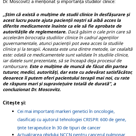
Dr. Moscovitz a menționat și importanța studiilor clinice:
„Știm că există o mulțime de studii clinice în desfășurare și
acest lucru poate ajuta pacienții noștri să aibă acces la
diferite medicamente înainte ca ele să fie aprobate de
autoritățile de reglementare.
Dacă găsim o cale prin care să
accelerăm birocrația studiilor clinice în cadrul agențiilor
guvernamentale, atunci pacienții pot avea acces la studiile
clinice și la terapii. Aceasta este una dintre metode, iar cealaltă
este: odată ce medicamentele sunt validate în studiile clinice,
iar datele sunt prezentate, să se înceapă deja procesul de
rambursare.
Este o mulțime de muncă de făcut din partea
tuturor, medici, autorități, dar este cu adevărat satisfăcător,
deoarece îi putem oferi pacientului terapii mai noi, cu rate
de răspuns mari și supraviețuire totală de durată”, a
concluzionat Dr. Moscovitz.
Citește și:
Cei mai importanți markeri genetici în oncologie,
clasificați cu ajutorul tehnologiei CRISPR: 600 de gene,
ținte terapeutice în 30 de tipuri de cancer
Actualizarea ghidului NCCN pentru cancerul pulmonar