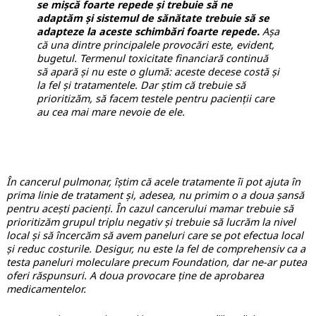
se mișcă foarte repede și trebuie să ne
adaptăm și sistemul de sănătate trebuie să se
adapteze la aceste schimbări foarte repede.
Așa
că una dintre principalele provocări este, evident,
bugetul. Termenul toxicitate financiară continuă
să apară și nu este o glumă: aceste decese costă și
la fel și tratamentele. Dar știm că trebuie să
prioritizăm, să facem testele pentru pacienții care
au cea mai mare nevoie de ele.
În cancerul pulmonar, îștim că acele tratamente îi pot ajuta în
prima linie de tratament și, adesea, nu primim o a doua șansă
pentru acești pacienți.
În cazul cancerului mamar trebuie să
prioritizăm grupul triplu negativ și trebuie să lucrăm la nivel
local și să încercăm să avem paneluri care se pot efectua local
și reduc costurile. Desigur, nu este la fel de comprehensiv ca a
testa paneluri moleculare precum Foundation, dar ne-ar putea
oferi răspunsuri. A doua provocare ține de aprobarea
medicamentelor.