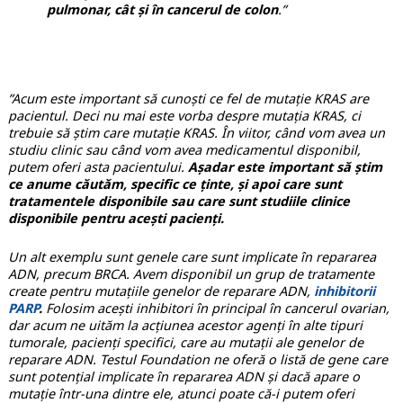
pulmonar, cât și în cancerul de colon
.”
”Acum este important să cunoști ce fel de mutație KRAS are
pacientul. Deci nu mai este vorba despre mutația KRAS, ci
trebuie să știm care mutație KRAS. În viitor, când vom avea un
studiu clinic sau când vom avea medicamentul disponibil,
putem oferi asta pacientului.
Așadar este important să știm
ce anume căutăm, specific ce ținte, și apoi care sunt
tratamentele disponibile sau care sunt studiile clinice
disponibile pentru acești pacienți.
Un alt exemplu sunt genele care sunt implicate în repararea
ADN, precum BRCA. Avem disponibil un grup de tratamente
create pentru mutațiile genelor de reparare ADN,
inhibitorii
PARP
.
Folosim acești inhibitori în principal în cancerul ovarian,
dar acum ne uităm la acțiunea acestor agenți în alte tipuri
tumorale, pacienți specifici, care au mutații ale genelor de
reparare ADN. Testul Foundation ne oferă o listă de gene care
sunt potențial implicate în repararea ADN și dacă apare o
mutație într-una dintre ele, atunci poate că-i putem oferi