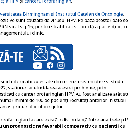
ecția HPV
și
cancerul orofaringian
.
iversitatea Birmingham și Institutul Catalan de Oncologie
,
ozitive sunt cauzate de virusul HPV. Pe baza acestor date se
 viral și p16, pentru stratificarea corectă a pacienților, c
managementului clinic.
sind informații colectate din recenzii sistematice și studii
22, s-a încercat elucidarea acestei probleme, prin
ticați cu cancer orofaringian HPV. Au fost analizate atât st
 număr minim de 100 de pacienți recrutați anterior în studii
uamos primar al orofaringelui.
 orofaringian la care există o discordanță între analizele p16
au un prognostic nefavorabil comparativ cu pacienții cu