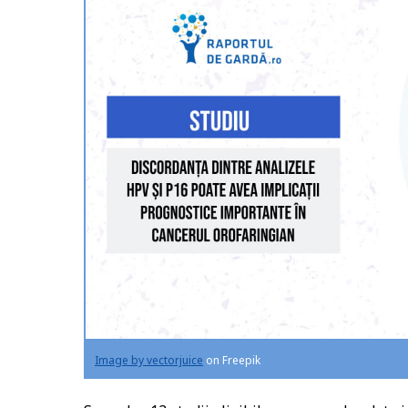
Image by vectorjuice
on Freepik