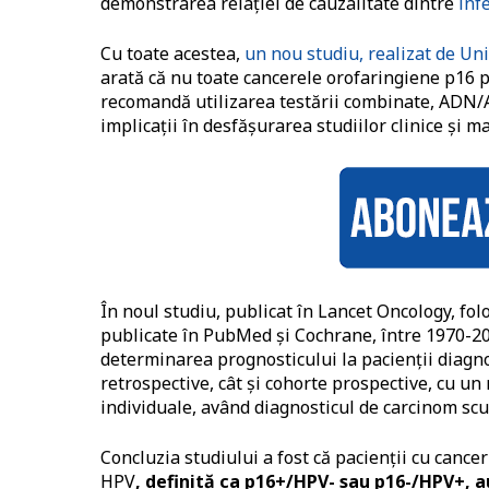
demonstrarea relației de cauzalitate dintre
inf
Cu toate acestea,
un nou studiu, realizat de Un
arată că nu toate cancerele orofaringiene p16 p
recomandă utilizarea testării combinate, ADN/ARN
implicații în desfășurarea studiilor clinice și 
În noul
studiu
,
publicat în Lancet Oncology, folo
publicate în PubMed și Cochrane, între 1970-20
determinarea prognosticului la pacienții diagnos
retrospective, cât și cohorte prospective, cu un
individuale, având diagnosticul de carcinom sc
Concluzia studiului a fost că pacienții cu cancer
HPV
, definită ca p16+/HPV- sau p16-/HPV+, 