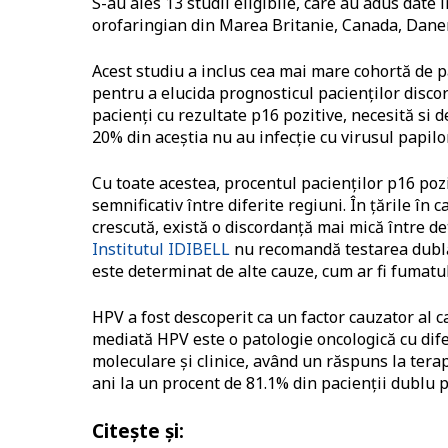
S-au ales 13 studii eligibile, care au adus date
orofaringian din Marea Britanie, Canada, Danem
Acest studiu a inclus cea mai mare cohortă de 
pentru a elucida prognosticul pacienților disco
pacienți cu rezultate p16 pozitive, necesită s
20% din aceștia nu au infecție cu virusul papi
Cu toate acestea, procentul pacienților p16 poz
semnificativ între diferite regiuni. În țările î
crescută, există o discordanță mai mică între de
Institutul IDIBELL
nu recomandă testarea dublă. 
este determinat de alte cauze, cum ar fi fumatul
HPV a fost descoperit ca un factor cauzator al 
mediată HPV este o patologie oncologică cu dife
moleculare și clinice, având un răspuns la tera
ani la un procent de 81.1% din pacienții dublu po
Citește și: