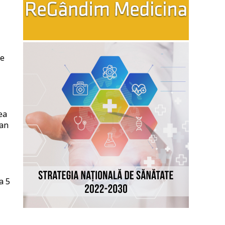
i
ce
ea
ian
a 5