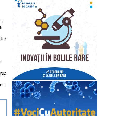
ii
a
clar
,
irea
 de