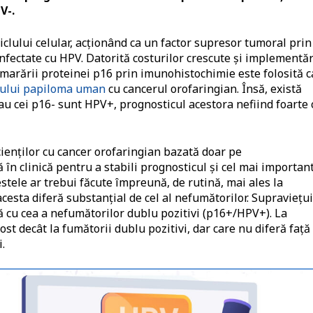
V-.
iclului celular, acționând ca un factor supresor tumoral prin
infectate cu HPV. Datorită costurilor crescute și implementăr
imarării proteinei p16 prin imunohistochimie este folosită c
ului papiloma uman
cu cancerul orofaringian. Însă, există
au cei p16- sunt HPV+, prognosticul acestora nefiind foarte 
acienților cu cancer orofaringian bazată doar pe
în clinică pentru a stabili prognosticul și cel mai important
tele ar trebui făcute împreună, de rutină, mai ales la
cesta diferă substanțial de cel al nefumătorilor. Supraviețu
ă cu cea a nefumătorilor dublu pozitivi (p16+/HPV+). La
t decât la fumătorii dublu pozitivi, dar care nu diferă față
.