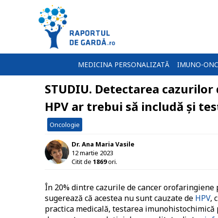
MEDICINA PERSONALIZATĂ
IMUNO-ONC
STUDIU. Detectarea cazurilor
HPV ar trebui să includă și t
Oncologie
Dr. Ana Maria Vasile
12 martie 2023
Citit de
1869
ori.
În 20% dintre cazurile de cancer orofaringiene p
sugerează că acestea nu sunt cauzate de
HPV
, 
practica medicală, testarea imunohistochimică 