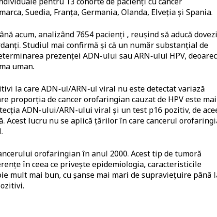
 individuale pentru 13 cohorte de pacienți cu cancer
arca, Suedia, Franța, Germania, Olanda, Elveția și Spania.
până acum, analizând 7654 pacienți , reușind să aducă dovez
rdanți. Studiul mai confirmă și că un număr substanțial de
i determinarea prezenței ADN-ului sau ARN-ului HPV, deoare
loma uman.
itivi la care ADN-ul/ARN-ul viral nu este detectat variază
n care proporția de cancer orofaringian cauzat de HPV este mai
tecția ADN-ului/ARN-ului viral și un test p16 pozitiv, de ace
Acest lucru nu se aplică țărilor în care cancerul orofaring
.
cancerului orofaringian în anul 2000. Acest tip de tumoră
rențe în ceea ce privește epidemiologia, caracteristicile
pie mult mai bun, cu șanse mai mari de supraviețuire până l
zitivi.