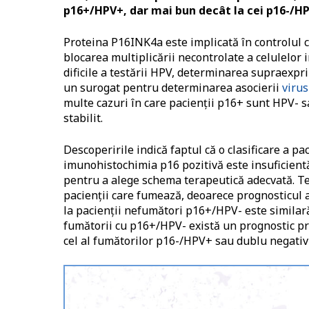
p16+/HPV+, dar mai bun decât la cei p16-/HP
Proteina P16INK4a este implicată în controlul c
blocarea multiplicării necontrolate a celulelor 
dificile a testării HPV, determinarea supraexpr
un surogat pentru determinarea asocierii
virus
multe cazuri în care pacienții p16+ sunt HPV- s
stabilit.
Descoperirile indică faptul că o clasificare a p
imunohistochimia p16 pozitivă este insuficientă 
pentru a alege schema terapeutică adecvată. Tes
pacienții care fumează, deoarece prognosticul a
la pacienții nefumători p16+/HPV- este similar
fumătorii cu p16+/HPV- există un prognostic pros
cel al fumătorilor p16-/HPV+ sau dublu negativi