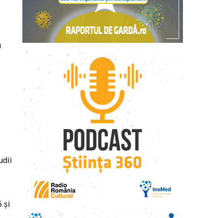
u
udii
 și