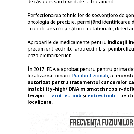
de răspuns sau toxicitate la tratament.
Perfecționarea tehnicilor de secvențiere de ge
oncologia de precizie, permițând identificarea 
cuantificarea încărcăturii mutaționale, detectar
Aprobările de medicamente pentru
indicații 
precum entrectinib, larotrectinib și pembroli
baza biomarkerilor.
În 2017, FDA a aprobat pentru pentru prima dat
localizarea tumorii.
Pembrolizumab
, o
imunote
autorizat pentru tratamentul cancerelor c
instability–high/ DNA mismatch repair–defi
terapii –
larotrectinib
și
entrectinib
– pentr
localizare.