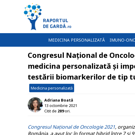
MEDICINA PERSONALIZATĂ
IMUNO-ONC
Congresul Național de Oncolog
medicina personalizată și im
testării biomarkerilor de tip 
Medicina personalizată
Adriana Boată
13 octombrie 2021
Citit de
289
ori.
Congresul Național de Oncologie 2021
, organi
România, a avut loc în format hibrid între 7 și