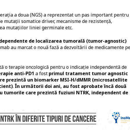
nerația a doua (NGS) a reprezentat un pas important pentru
de mutații somatice driver, mecanisme de rezistență,
ea mutațiilor liniei germinale etc.
independente de localizarea tumorală (tumor-agnostic)
zumab au marcat o nouă fază a dezvoltării de medicamente p
ă o terapie oncologică pentru o indicație independentă de
rapie anti-PD1
a fost
primul tratament tumor agnostic
are prezintă un biomarker MSI-H/dMMR (microsatellite
cient)
.
În următorii doi ani, au fost aprobate încă două
u tumorile care prezintă fuziuni NTRK, independent de