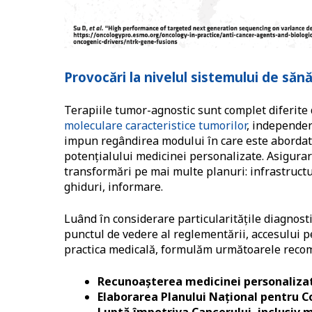
Provocări la nivelul sistemului de săn
Terapiile tumor-agnostic sunt complet diferite
moleculare caracteristice tumorilor
, independen
impun regândirea modului în care este abordat
potențialului medicinei personalizate. Asigurar
transformări pe mai multe planuri: infrastruct
ghiduri, informare.
Luând în considerare particularitățile diagnost
punctul de vedere al reglementării, accesului pe
practica medicală, formulăm următoarele recom
Recunoașterea medicinei personalizat
Elaborarea Planului Național pentru C
Luptă împotriva Cancerului, inclusiv m