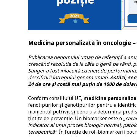
Medicina personalizată în oncologie – 
Publicarea genomului uman de referință a anunț
crescând rezoluția de la câte o genă pe rând, 
Sanger a fost înlocuită cu metode performante,
descifrării întregului genom uman.
Astăzi, se
24 de ore și costă mai puțin de 1000 de dolari
Conform consiliului UE,
medicina personaliza
fenotipurilor și genotipurilor pentru a identifi
momentul potrivit și pentru a determina predis
țintite de prevenție. Un biomarker este o
„carac
indicator al unui proces biologic normal, patol
terapeutică”
. În funcție de rol, biomarkerii pot 