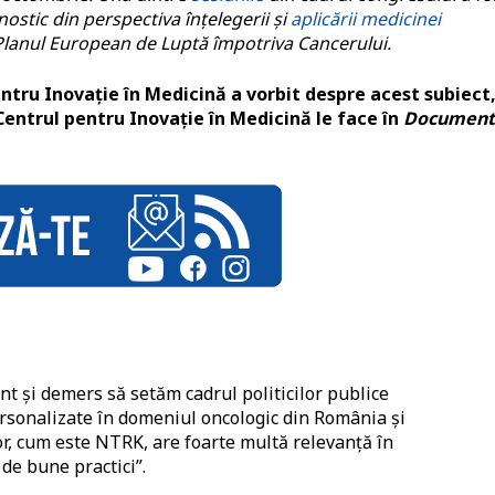
ostic din perspectiva înțelegerii și
aplicării medicinei
Planul European de Luptă împotriva Cancerului.
ntru Inovație în Medicină a vorbit despre acest subiect
entrul pentru Inovație în Medicină le face în
Document
 și demers să setăm cadrul politicilor publice
sonalizate în domeniul oncologic din România și
r, cum este NTRK, are foarte multă relevanță în
 de bune practici”.