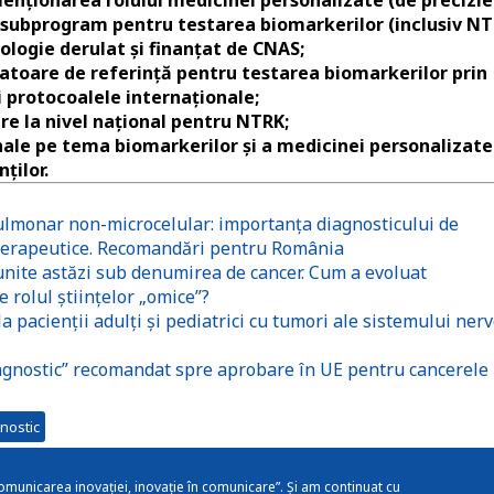
ui subprogram pentru testarea biomarkerilor (inclusiv N
ologie derulat și finanțat de CNAS;
ratoare de referință pentru testarea biomarkerilor prin
 protocoalele internaționale;
re la nivel național pentru NTRK;
le pe tema biomarkerilor și a medicinei personalizate
ților.
pulmonar non-microcelular: importanța diagnosticului de
 terapeutice. Recomandări pentru România
nite astăzi sub denumirea de cancer. Cum a evoluat
 rolul științelor „omice”?
la pacienţii adulți și pediatrici cu tumori ale sistemului ner
agnostic” recomandat spre aprobare în UE pentru cancerele
nostic
omunicarea inovației, inovație în comunicare”. Și am continuat cu