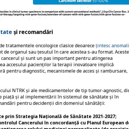
ătate
și recomandări
 de tratamentele oncologice clasice deoarece
țintesc anomali
t de organul sau țesutul în care acestea s-au format. Acest
 cancerul și sunt un pas important pentru atingerea
ea accesului pacienților la terapii inovatoare implică
ură pentru diagnostic, mecanismele de acces și rambursare,
icului NTRK și ale medicamentelor de tip tumor-agnostic, di
 piață și al implementării în sistemul de sănătate și în
andări pentru decidenții din domeniul sănătății:
e prin Strategia Națională de Sănătate 2021-2027;
ontrolul Cancerului în concordanță cu Planul European d
enționarea rolului medicinei personalizate (de precizie