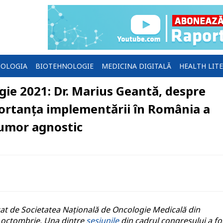
OLOGIA
BIOTEHNOLOGIE
MEDICINA DIGITALĂ
HEALTH LIT
ie 2021: Dr. Marius Geantă, despre
portanța implementării în România a
tumor agnostic
zat de Societatea Națională de Oncologie Medicală din
 9 octombrie. Una dintre
sesiunile
din cadrul congresului a fo