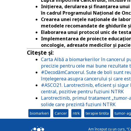
Inițierea, derularea și finanțarea un
în cadrul Programului Național de Onc
Crearea unei rețele naționale de labo
metodele recomandate de ghidurile și
Elaborarea unui protocol unic de testa
Implementarea de proiecte educaționa
oncologie, adresate medicilor și pacien
Citește și:
Carta Albă a biomarkerilor în cancerul 
precizie pentru cele mai bune rezultate
#DecodămCancerul. Sute de boli sunt reu
înțelegerea asupra cancerului și care este
#ASCO21. Larotrectinib, eficient și sigur 
central, pozitive pentru fuziuni NTRK
Larotrectinib, primul tratament „tumor-
solide care prezintă fuziuni NTRK
biomarkeri
Cancer
ntrk
terapie tintita
tumor-ag
Am început cu un curs, “C