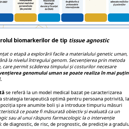
rolul biomarkerilor de tip
tissue agnostic
at o etapă a explorării facile a materialului genetic uman,
până la nivelul întregului genom. Secvențierea prin metoda
 care permit scăderea timpului și costurilor necesare
cvențierea genomului uman se poate realiza în mai puțin
.
tă
se referă la un model medical bazat pe caracterizarea
ca strategia terapeutică optimă pentru persoana potrivită, l
poziția spre anumite boli și a introduce timpuriu măsuri
teristică ce poate fi măsurată obiectiv și evaluată ca un
ogic sau al unui răspuns farmacologic la o intervenție
fi: de diagnostic, de risc, de prognostic, de predicție a gradul