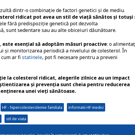
zultă dintr-o combinație de factori genetici și de mediu.
terol ridicat pot avea un stil de viață sănătos și totuși
ele fără predispoziție genetică pot dezvolta
ă, sunt sedentare sau au alte obiceiuri dăunătoare.
,
este esențial să adoptăm măsuri proactive
: o alimentaț
ui și monitorizarea periodică a nivelului de colesterol. În
 cum ar fi
statinele
, pot fi necesare pentru a preveni
e la colesterol ridicat, alegerile zilnice au un impact
știentizarea și prevenția sunt cheia pentru reducerea
menținerea unei vieți sănătoase.
HF - hipercolesterolemie familiala
informatii HF medici
stil de viata