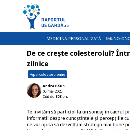
MEDICINA PERSONALIZATĂ
IMUNO-ONC
De ce crește colesterolul? Înt
zilnice
Hipercolesterolemie
Andra Păun
05 mai 2025
Citit de
808
ori.
Te invităm să participi la un sondaj în cadrul
pr
informații despre cunoștințele și percepțiile cu
ne vor ajuta să dezvoltăm strategii mai bune pe