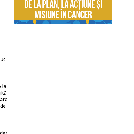
duc
 la
ltă
care
 de
 dar