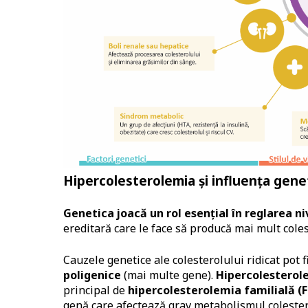
Hipercolesterolemia și influența genet
Genetica joacă un rol esențial în reglarea ni
ereditară care le face să producă mai mult cole
Cauzele genetice ale colesterolului ridicat pot fi
poligenice
(mai multe gene).
Hipercolestero
principal de
hipercolesterolemia familială (
genă care afectează grav metabolismul colester