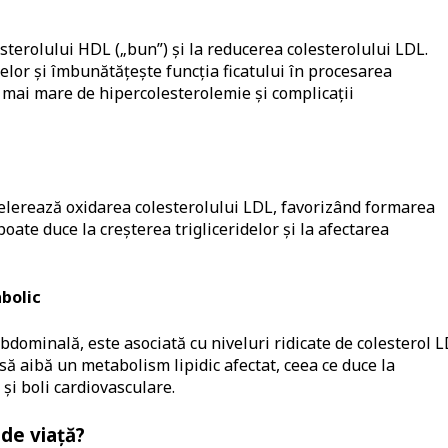
sterolului HDL („bun”) și la reducerea colesterolului LDL.
elor și îmbunătățește funcția ficatului în procesarea
 mai mare de hipercolesterolemie și complicații
celerează oxidarea colesterolului LDL, favorizând formarea
oate duce la creșterea trigliceridelor și la afectarea
bolic
bdominală, este asociată cu niveluri ridicate de colesterol 
să aibă un metabolism lipidic afectat, ceea ce duce la
 și boli cardiovasculare.
 de viață?