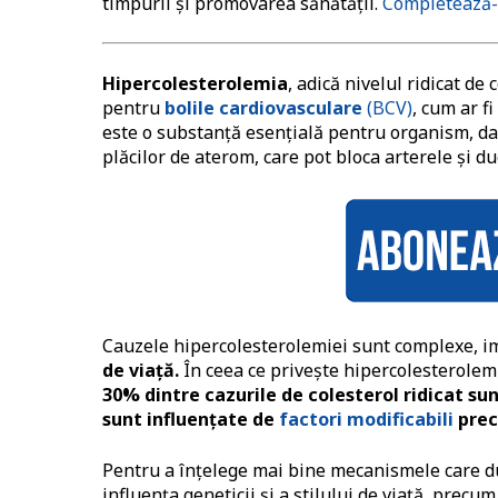
timpurii și promovarea sănătății.
Completează-
Hipercolesterolemia
, adică nivelul ridicat de 
pentru
bolile cardiovasculare
(BCV)
, cum ar f
este o substanță esențială pentru organism, d
plăcilor de aterom, care pot bloca arterele și du
Cauzele hipercolesterolemiei sunt complexe, i
de viață.
În ceea ce privește hipercolesterolemi
30% dintre cazurile de colesterol ridicat su
sunt influențate de
factori modificabili
prec
Pentru a înțelege mai bine mecanismele care duc
influența geneticii și a stilului de viață, precu