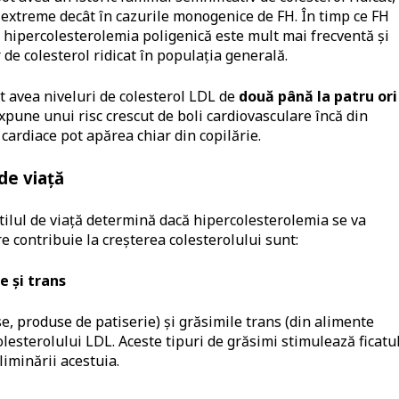
in extreme decât în cazurile monogenice de FH. În timp ce FH
 hipercolesterolemia poligenică este mult mai frecventă și
 de colesterol ridicat în populația generală.
t avea niveluri de colesterol LDL de
două până la patru ori
expune unui risc crescut de boli cardiovasculare încă din
 cardiace pot apărea chiar din copilărie.
 de viață
stilul de viață determină dacă hipercolesterolemia se va
re contribuie la creșterea colesterolului sunt:
e și trans
se, produse de patiserie) și grăsimile trans (din alimente
olesterolului LDL. Aceste tipuri de grăsimi stimulează ficatu
liminării acestuia.