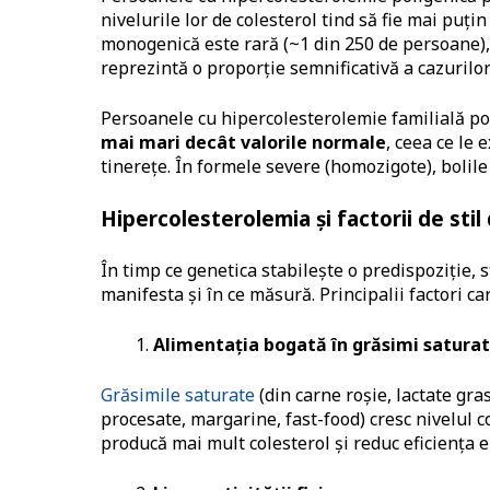
nivelurile lor de colesterol tind să fie mai puț
monogenică este rară (~1 din 250 de persoane),
reprezintă o proporție semnificativă a cazurilor
Persoanele cu hipercolesterolemie familială po
mai mari decât valorile normale
, ceea ce le 
tinerețe. În formele severe (homozigote), bolile
Hipercolesterolemia și factorii de stil
În timp ce genetica stabilește o predispoziție, 
manifesta și în ce măsură. Principalii factori ca
Alimentația bogată în grăsimi saturat
Grăsimile saturate
(din carne roșie, lactate gra
procesate, margarine, fast-food) cresc nivelul c
producă mai mult colesterol și reduc eficiența e