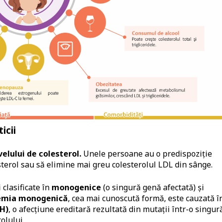
icii
velului de colesterol.
Unele persoane au o predispoziție
sterol sau să elimine mai greu colesterolul LDL din sânge.
 clasificate în
monogenice
(o singură genă afectată) și
lemia monogenică
, cea mai cunoscută formă, este cauzată î
FH)
, o afecțiune ereditară rezultată din mutații într-o singur
olului.