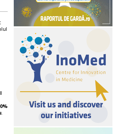
c
olul
l
80%
u
.