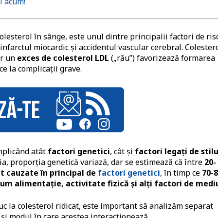
l acum!
colesterol în sânge, este unul dintre principalii factori de ris
i infarctul miocardic și accidentul vascular cerebral. Colester
ar un
exces de colesterol LDL
(„rău”) favorizează formarea
ce la complicații grave.
mplicând atât
factori genetici
, cât și
factori legați de stilu
a, proporția genetică variază, dar se estimează că între
20-
nt cauzate în principal de
factori genetici
, în timp ce
70-
um alimentație, activitate fizică și alți factori de medi
 la colesterol ridicat, este important să analizăm separat
m și modul în care acestea interacționează.