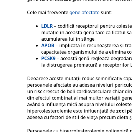
Cele mai frecvente
gene afectate
sunt:
LDLR
– codifică receptorul pentru colest
mutație în această genă face ca ficatul s
acumularea lui în sânge.
APOB
– implicată în recunoașterea și tr
capacitatea organismului de a elimina col
PCSK9
– această genă reglează degradarea
la distrugerea prematură a receptorilor 
Deoarece aceste mutații reduc semnificativ cap
persoanele afectate au adesea niveluri periculo
un risc crescut de boli cardiovasculare chiar din
din efectul combinat al mai multor variații gene
având o influență mică asupra nivelului coleste
hipercolesterolemie este influențată de
zeci p
adesea cu factori de stil de viață precum dieta și 
Persoanele cu hipercolesterolemie poligenică pot