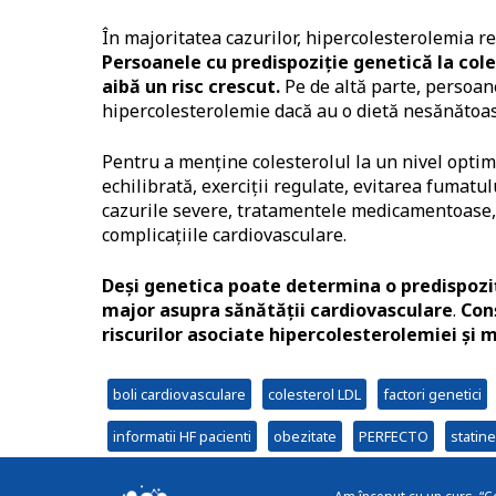
În majoritatea cazurilor, hipercolesterolemia re
Persoanele cu predispoziție genetică la coles
aibă un risc crescut.
Pe de altă parte, persoan
hipercolesterolemie dacă au o dietă nesănătoas
Pentru a menține colesterolul la un nivel optim
echilibrată, exerciții regulate, evitarea fumatul
cazurile severe, tratamentele medicamentoase,
complicațiile cardiovasculare.
Deși genetica poate determina o predispoziți
major asupra sănătății cardiovasculare
.
Con
riscurilor asociate hipercolesterolemiei și 
boli cardiovasculare
colesterol LDL
factori genetici
informatii HF pacienti
obezitate
PERFECTO
statine