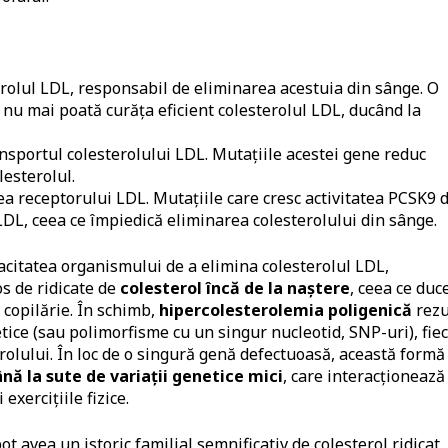
erolul LDL, responsabil de eliminarea acestuia din sânge. O
ă nu mai poată curăța eficient colesterolul LDL, ducând la
ansportul colesterolului LDL. Mutațiile acestei gene reduc
esterolul.
 receptorului LDL. Mutațiile care cresc activitatea PCSK9 
LDL, ceea ce împiedică eliminarea colesterolului din sânge.
acitatea organismului de a elimina colesterolul LDL,
s de ridicate de
colesterol încă de la naștere
, ceea ce duce
 copilărie. În schimb,
hipercolesterolemia poligenică
rezu
tice (sau polimorfisme cu un singur nucleotid, SNP-uri), fie
rolului. În loc de o singură genă defectuoasă, această formă
ână la sute de variații genetice mici
, care interacționează
exercițiile fizice.
 avea un istoric familial semnificativ de colesterol ridicat,