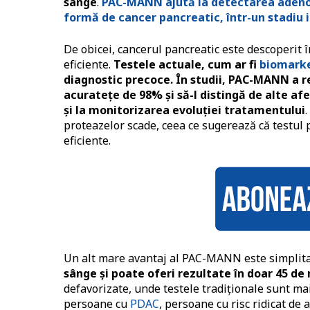
sânge
.
PAC-MANN ajută la detectarea adeno
formă de cancer pancreatic, într-un stadiu i
De obicei, cancerul pancreatic este descoperit 
eficiente.
Testele actuale, cum ar fi
biomarke
diagnostic precoce. În studii, PAC-MANN a re
acuratețe de 98% și să-l distingă de alte a
și la monitorizarea evoluției tratamentului
proteazelor scade, ceea ce sugerează că testul 
eficiente.
Un alt mare avantaj al PAC-MANN este simplitat
sânge și poate oferi rezultate în doar 45 de
defavorizate, unde testele tradiționale sunt mai 
persoane cu
PDAC
, persoane cu risc ridicat de