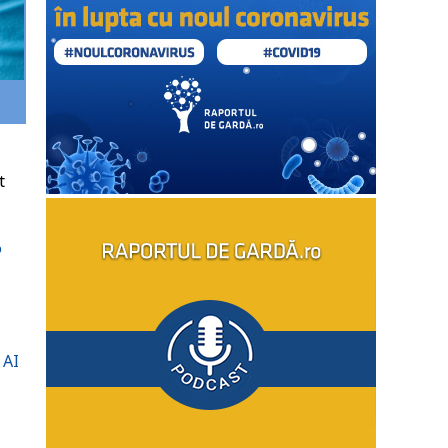
t
%
 AI