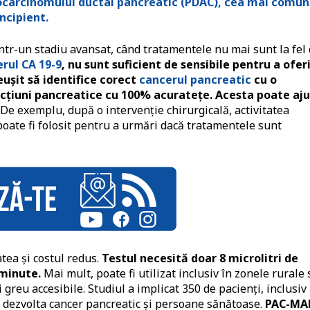
carcinomului ductal pancreatic (PDAC), cea mai comu
ncipient.
într-un stadiu avansat, când tratamentele nu mai sunt la fel
rul CA 19-9
, nu sunt suficient de sensibile pentru a ofer
ușit să identifice corect
cancerul pancreatic
cu o
fecțiuni pancreatice cu 100% acuratețe. Acesta poate aj
. De exemplu, după o intervenție chirurgicală, activitatea
poate fi folosit pentru a urmări dacă tratamentele sunt
ea și costul redus.
Testul necesită doar 8 microlitri de
 minute.
Mai mult, poate fi utilizat inclusiv în zonele rurale
greu accesibile. Studiul a implicat 350 de pacienți, inclusiv
 a dezvolta cancer pancreatic și persoane sănătoase.
PAC-MA