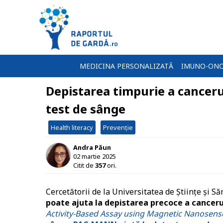
MEDICINA PERSONALIZATĂ
IMUNO-ONC
Depistarea timpurie a canceru
test de sânge
Health literacy
Prevenție
Andra Păun
02 martie 2025
Citit de
357
ori.
Cercetătorii de la Universitatea de Științe și 
poate ajuta la depistarea precoce a canceru
Activity-Based Assay using Magnetic Nanosens