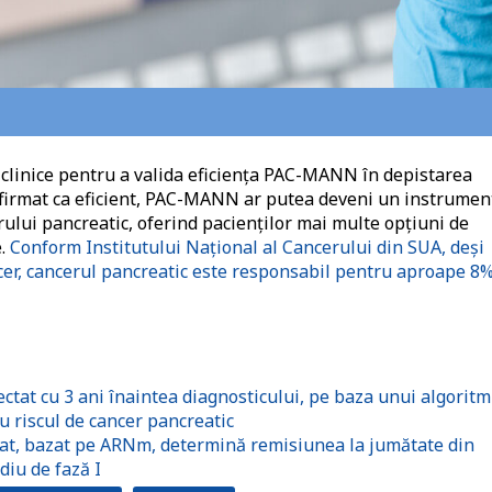
i clinice pentru a valida eficiența PAC-MANN în depistarea
onfirmat ca eficient, PAC-MANN ar putea deveni un instrumen
ului pancreatic, oferind pacienților mai multe opțiuni de
e.
Conform Institutului Național al Cancerului din SUA, deși
ncer, cancerul pancreatic este responsabil pentru aproape 8
ctat cu 3 ani înaintea diagnosticului, pe baza unui algoritm
cu riscul de cancer pancreatic
at, bazat pe ARNm, determină remisiunea la jumătate din
diu de fază I