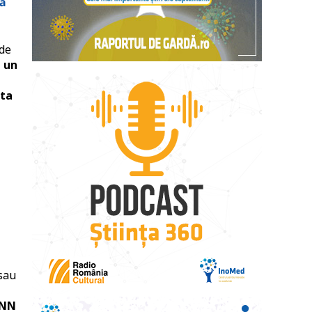
nă
 de
i un
uta
 sau
NN