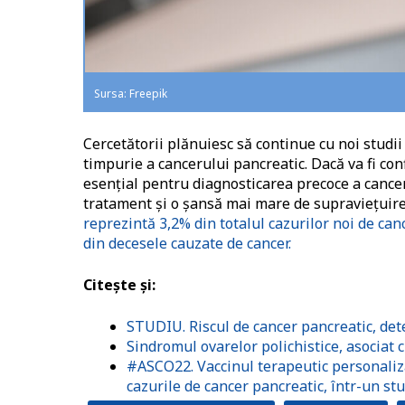
Sursa: Freepik
Cercetătorii plănuiesc să continue cu noi studi
timpurie a cancerului pancreatic. Dacă va fi c
esențial pentru diagnosticarea precoce a cancer
tratament și o șansă mai mare de supraviețuir
reprezintă 3,2% din totalul cazurilor noi de ca
din decesele cauzate de cancer.
Citește și:
STUDIU. Riscul de cancer pancreatic, dete
Sindromul ovarelor polichistice, asociat 
#ASCO22. Vaccinul terapeutic personaliz
cazurile de cancer pancreatic, într-un stu