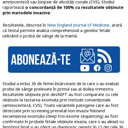
amniocenteză sau biopsie de vilozități coriale (CVS). Studiul
raportează
o concordanță de 100% cu rezultatele obținute
prin metodele invazive.
Rezultatele, descrise în
New England Journal of Medicine,
arată
că testul permite analiza comprehensivă a genelor fetale
utilizând o probă de sânge de la mamă.
Studiul a inclus 36 de femei însărcinate de la care s-au evaluat
probe de sânge prelevate în primul sau al doilea trimestru.
Rezultatele obținute prin desNIPT au fost comparate cu cele
obținute la testarea exomului prin metode convenționale
(amniocenteză, CVS). Toate variantele patogene care au fost
detectate prin screening prenatal non-invaziv folosind
secvențierea exomului (deep trio-exome sequencing) au fost
confirmate în probele fetale obținute invaziv, care s-au aliniat cu
fenotipul fetal și au oferit un diagnostic genetic în 11 din cele 36