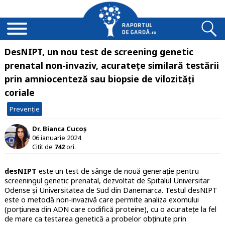
DesNIPT, un nou test de screening genetic
prenatal non-invaziv, acuratețe similară testării
prin amniocenteză sau biopsie de vilozități
coriale
Prevenție
Dr. Bianca Cucoș
06 ianuarie 2024
Citit de
742
ori.
desNIPT
este un test de sânge de nouă generație pentru
screeningul genetic prenatal, dezvoltat de Spitalul Universitar
Odense și Universitatea de Sud din Danemarca. Testul desNIPT
este o metodă non-invazivă care permite analiza exomului
(porțiunea din ADN care codifică proteine), cu o acuratețe la fel
de mare ca testarea genetică a probelor obținute prin