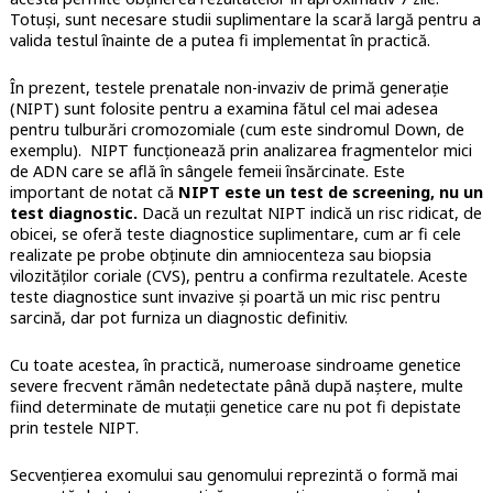
Totuși, sunt necesare studii suplimentare la scară largă pentru a
valida testul înainte de a putea fi implementat în practică.
În prezent, testele prenatale non-invaziv de primă generație
(NIPT) sunt folosite pentru a examina fătul cel mai adesea
pentru tulburări cromozomiale (cum este sindromul Down, de
exemplu). NIPT funcționează prin analizarea fragmentelor mici
de ADN care se află în sângele femeii însărcinate. Este
important de notat că
NIPT este un test de screening, nu un
test diagnostic.
Dacă un rezultat NIPT indică un risc ridicat, de
obicei, se oferă teste diagnostice suplimentare, cum ar fi cele
realizate pe probe obținute din amniocenteza sau biopsia
vilozităților coriale (CVS), pentru a confirma rezultatele. Aceste
teste diagnostice sunt invazive și poartă un mic risc pentru
sarcină, dar pot furniza un diagnostic definitiv.
Cu toate acestea, în practică, numeroase sindroame genetice
severe frecvent rămân nedetectate până după naștere, multe
fiind determinate de mutații genetice care nu pot fi depistate
prin testele NIPT.
Secvențierea exomului sau genomului reprezintă o formă mai