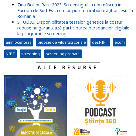
Ziua Bolilor Rare 2023. Screening-ul la nou născuți în
Europa de Sud-Est: cum ar putea fi îmbunătățit accesul în
România
STUDIU. Disponibilitatea testelor genetice la costuri
reduse nu garantează participarea persoanelor eligibile
la programele screening
amniocenteza
biopsie de vilozitati coriale
desNIPT
exom
NIPT
screening
screening prenatal
ALTE RESURSE