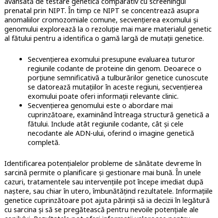
avansată de testare genetică comparativ cu screeningul
prenatal prin NIPT. În timp ce NIPT se concentrează asupra
anomaliilor cromozomiale comune, secvențierea exomului și
genomului explorează la o rezoluție mai mare materialul genetic
al fătului pentru a identifica o gamă largă de mutații genetice.
Secvențierea exomului presupune evaluarea tuturor
regiunile codante de proteine din genom. Deoarece o
porțiune semnificativă a tulburărilor genetice cunoscute
se datorează mutațiilor în aceste regiuni, secvențierea
exomului poate oferi informații relevante clinic.
Secvențierea genomului este o abordare mai
cuprinzătoare, examinând întreaga structură genetică a
fătului. Include atât regiunile codante, cât și cele
necodante ale ADN-ului, oferind o imagine genetică
completă.
Identificarea potențialelor probleme de sănătate devreme în
sarcină permite o planificare și gestionare mai bună. În unele
cazuri, tratamentele sau intervențiile pot începe imediat după
naștere, sau chiar în utero, îmbunătățind rezultatele. Informațiile
genetice cuprinzătoare pot ajuta părinții să ia decizii în legătură
cu sarcina și să se pregătească pentru nevoile potențiale ale