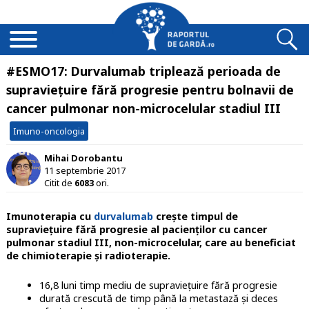
#ESMO17: Durvalumab triplează perioada de
supraviețuire fără progresie pentru bolnavii de
cancer pulmonar non-microcelular stadiul III
Imuno-oncologia
Mihai Dorobantu
11 septembrie 2017
Citit de
6083
ori.
Imunoterapia cu
durvalumab
crește timpul de
supraviețuire fără progresie al pacienților cu cancer
pulmonar stadiul III, non-microcelular, care au beneficiat
de chimioterapie și radioterapie.
16,8 luni timp mediu de supraviețuire fără progresie
durată crescută de timp până la metastază și deces