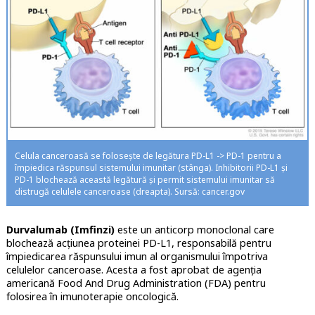
Celula canceroasă se folosește de legătura PD-L1 -> PD-1 pentru a
împiedica răspunsul sistemului imunitar (stânga). Inhibitorii PD-L1 și
PD-1 blochează această legătură și permit sistemului imunitar să
distrugă celulele canceroase (dreapta). Sursă: cancer.gov
Durvalumab (Imfinzi)
este un anticorp monoclonal care
blochează acțiunea proteinei PD-L1, responsabilă pentru
împiedicarea răspunsului imun al organismului împotriva
celulelor canceroase. Acesta a fost aprobat de agenția
americană Food And Drug Administration (FDA) pentru
folosirea în imunoterapie oncologică.