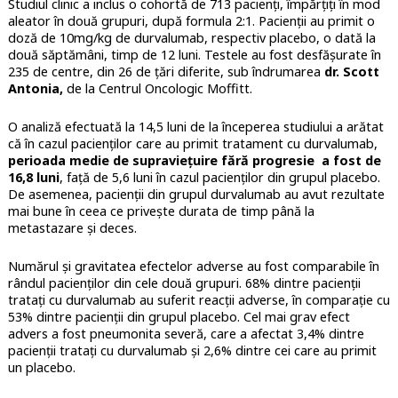
Studiul clinic a inclus o cohortă de 713 pacienți, împărțiți în mod
aleator în două grupuri, după formula 2:1. Pacienții au primit o
doză de 10mg/kg de durvalumab, respectiv placebo, o dată la
două săptămâni, timp de 12 luni. Testele au fost desfășurate în
235 de centre, din 26 de țări diferite, sub îndrumarea
dr. Scott
Antonia,
de la Centrul Oncologic Moffitt.
O analiză efectuată la 14,5 luni de la începerea studiului a arătat
că în cazul pacienților care au primit tratament cu durvalumab,
perioada medie de supraviețuire fără progresie a fost de
16,8 luni
, față de 5,6 luni în cazul pacienților din grupul placebo.
De asemenea, pacienții din grupul durvalumab au avut rezultate
mai bune în ceea ce privește durata de timp până la
metastazare și deces.
Numărul și gravitatea efectelor adverse au fost comparabile în
rândul pacienților din cele două grupuri. 68% dintre pacienții
tratați cu durvalumab au suferit reacții adverse, în comparație cu
53% dintre pacienții din grupul placebo. Cel mai grav efect
advers a fost pneumonita severă, care a afectat 3,4% dintre
pacienții tratați cu durvalumab și 2,6% dintre cei care au primit
un placebo.