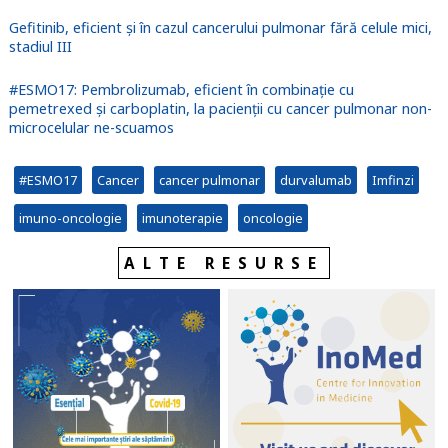
Gefitinib, eficient și în cazul cancerului pulmonar fără celule mici,
stadiul III
#ESMO17: Pembrolizumab, eficient în combinație cu
pemetrexed și carboplatin, la pacienții cu cancer pulmonar non-
microcelular ne-scuamos
#ESMO17
Cancer
cancer pulmonar
durvalumab
Imfinzi
imuno-oncologie
imunoterapie
oncologie
ALTE RESURSE