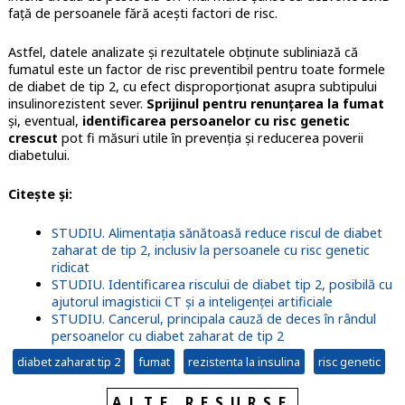
față de persoanele fără acești factori de risc.
Astfel, datele analizate și rezultatele obținute subliniază că
fumatul este un factor de risc preventibil pentru toate formele
de diabet de tip 2, cu efect disproporţionat asupra subtipului
insulinorezistent sever.
Sprijinul pentru renunţarea la fumat
şi, eventual,
identificarea persoanelor cu risc genetic
crescut
pot fi măsuri utile în prevenţia și reducerea poverii
diabetului.
Citește și:
STUDIU. Alimentaţia sănătoasă reduce riscul de diabet
zaharat de tip 2, inclusiv la persoanele cu risc genetic
ridicat
STUDIU. Identificarea riscului de diabet tip 2, posibilă cu
ajutorul imagisticii CT și a inteligenței artificiale
STUDIU. Cancerul, principala cauză de deces în rândul
persoanelor cu diabet zaharat de tip 2
diabet zaharat tip 2
fumat
rezistenta la insulina
risc genetic
ALTE RESURSE