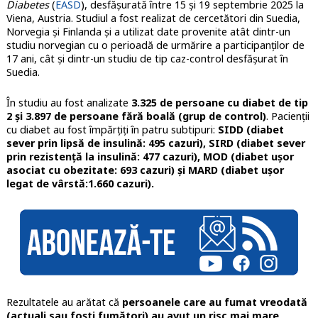
Diabetes
(
EASD
), desfășurată între 15 și 19 septembrie 2025 la
Viena, Austria. Studiul a fost realizat de cercetători din Suedia,
Norvegia și Finlanda și a utilizat date provenite atât dintr-un
studiu norvegian cu o perioadă de urmărire a participanților de
17 ani, cât și dintr-un studiu de tip caz-control desfășurat în
Suedia.
În studiu au fost analizate
3.325 de persoane cu diabet de tip
2 și 3.897 de persoane fără boală (grup de control)
. Pacienții
cu diabet au fost împărțiți în patru subtipuri:
SIDD (diabet
sever prin lipsă de insulină: 495 cazuri), SIRD (diabet sever
prin rezistență la insulină: 477 cazuri), MOD (diabet ușor
asociat cu obezitate: 693 cazuri) și MARD (diabet ușor
legat de vârstă:1.660 cazuri).
Rezultatele au arătat că
persoanele care au fumat vreodată
(actuali sau foști fumători) au avut un risc mai mare