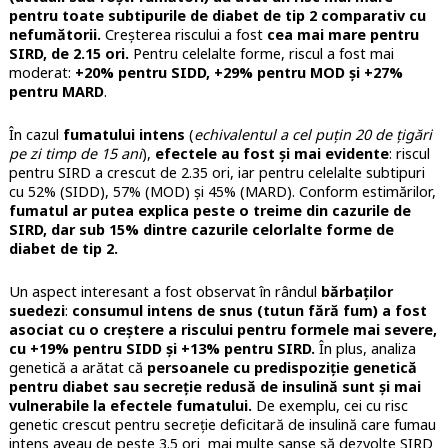
pentru toate subtipurile de diabet de tip 2 comparativ cu
nefumătorii.
Creșterea riscului a fost
cea mai mare pentru
SIRD, de 2.15 ori.
Pentru celelalte forme, riscul a fost mai
moderat:
+20% pentru SIDD, +29% pentru MOD și +27%
pentru MARD
.
În cazul
fumatului intens
(
echivalentul a cel puțin 20 de țigări
pe zi timp de 15 ani
),
efectele au fost și mai evidente
: riscul
pentru SIRD a crescut de 2.35 ori, iar pentru celelalte subtipuri
cu 52% (SIDD), 57% (MOD) și 45% (MARD). Conform estimărilor,
fumatul ar putea explica peste o treime din cazurile de
SIRD, dar sub 15% dintre cazurile celorlalte forme de
diabet de tip 2.
Un aspect interesant a fost observat în rândul
bărbaților
suedezi
:
consumul intens de snus (tutun fără fum) a fost
asociat cu o creștere a riscului pentru formele mai severe,
cu +19% pentru SIDD și +13% pentru SIRD.
În plus, analiza
genetică a arătat că
persoanele cu
predispoziție genetică
pentru diabet sau secreție redusă de insulină sunt și mai
vulnerabile la efectele fumatului.
De exemplu, cei cu risc
genetic crescut pentru secreție deficitară de insulină care fumau
intens aveau de peste 3.5 ori mai multe șanse să dezvolte SIRD