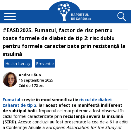
#EASD2025. Fumatul, factor de risc pentru
toate formele de diabet de tip 2: risc dublu
pentru formele caracterizate prin rezistență la
insulină
Health literacy
Prevenție
Andra Păun
16 septembrie 2025
Citit de
172
ori.
Fumatul
crește în mod semnificativ
riscul de diabet
zaharat de tip 2
, iar acest efect se manifestă indiferent
de subtipul bolii.
Impactul cel mai puternic a fost observat în
cazul formei caracterizate prin
rezistență severă la insulină
(SIRD)
. Aceste concluzii au fost prezentate la cea de-a 61-a ediții
a Conferinței Anuale a
European Association for the Study of