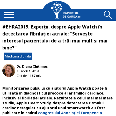
#EHRA2019. Experții, despre Apple Watch în
detectarea fibrilației atriale: “Servește
interesul pacientului de a trăi mai mult și mai
bine?”
Medicina digitală
Dr. Diana Chițimuș
10 aprilie 2019
Citit de
1187
ori.
Monitorizarea pulsului cu ajutorul Apple Watch poate fi
utilizată în diagnosticul precoce al aritmiilor cardiace,
inclusiv al fibrilației atriale. Rezultatele celui mai mai mare
studiu, Apple Heart Study, despre detectarea ritmului
cardiac neregulat cu ajutorul unui smartwatch au fost
publicate în cadrul
congresului Asociației Europene a