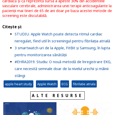
cardiacă și că reprezintă sursa a apeste 30% din accidentele
vasculare cerebrale, administrarea unei terapii anticoagulante la
pacienții mai tineri de 65 de ani doar pe baza acestei metode de
screening este discutabilă.
Citește și:
STUDIU. Apple Watch poate detecta ritmul cardiac
neregulat, fiind util în screeningul pentru fibrilația atrială
3 smartwatch-uri de la Apple, FitBit și Samsung, în lupta
pentru monitorizarea sănătății
#EHRA2019. Studiu: O nouă metodă de înregistrare EKG,
care necesită semnale doar de la nivelul urechii și mâinii
stângi
apple heart study
Apple Watch
ECG
fibrilatie atriala
ALTE RESURSE