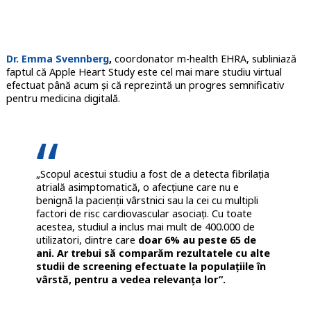
Dr. Emma Svennberg
,
coordonator m-health EHRA, subliniază
faptul că Apple Heart Study este cel mai mare studiu virtual
efectuat până acum și că reprezintă un progres semnificativ
pentru medicina digitală.
„Scopul acestui studiu a fost de a detecta fibrilația
atrială asimptomatică, o afecțiune care nu e
benignă la pacienții vârstnici sau la cei cu multipli
factori de risc cardiovascular asociați. Cu toate
acestea, studiul a inclus mai mult de 400.000 de
utilizatori, dintre care
doar 6% au peste 65 de
ani. Ar trebui să comparăm rezultatele cu alte
studii de screening efectuate la populațiile în
vârstă, pentru a vedea relevanța lor”.