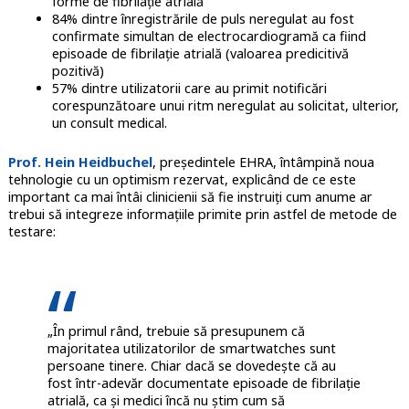
forme de fibrilație atrială
84% dintre înregistrările de puls neregulat au fost
confirmate simultan de electrocardiogramă ca fiind
episoade de fibrilație atrială (valoarea predicitivă
pozitivă)
57% dintre utilizatorii care au primit notificări
corespunzătoare unui ritm neregulat au solicitat, ulterior,
un consult medical.
Prof. Hein Heidbuchel
, președintele EHRA, întâmpină noua
tehnologie cu un optimism rezervat, explicând de ce este
important ca mai întâi clinicienii să fie instruiți cum anume ar
trebui să integreze informațiile primite prin astfel de metode de
testare:
„În primul rând, trebuie să presupunem că
majoritatea utilizatorilor de smartwatches sunt
persoane tinere. Chiar dacă se dovedește că au
fost într-adevăr documentate episoade de fibrilație
atrială, ca și medici încă nu știm cum să