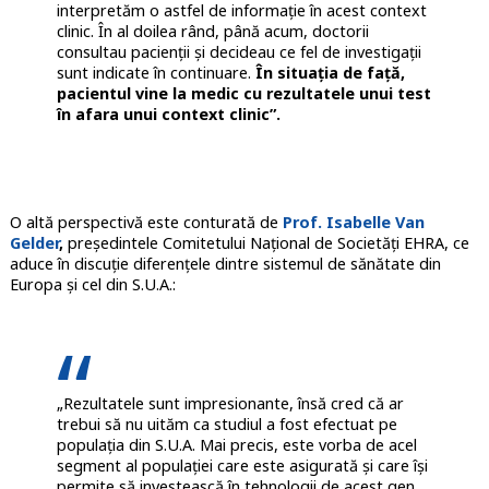
interpretăm o astfel de informație în acest context
clinic. În al doilea rând, până acum, doctorii
consultau pacienții și decideau ce fel de investigații
sunt indicate în continuare.
În situația de față,
pacientul vine la medic cu rezultatele unui test
în afara unui context clinic”.
O altă perspectivă este conturată de
Prof. Isabelle Van
Gelder
,
președintele Comitetului Național de Societăți EHRA, ce
aduce în discuție diferențele dintre sistemul de sănătate din
Europa și cel din S.U.A.:
„Rezultatele sunt impresionante, însă cred că ar
trebui să nu uităm ca studiul a fost efectuat pe
populația din S.U.A. Mai precis, este vorba de acel
segment al populației care este asigurată și care își
permite să investească în tehnologii de acest gen.