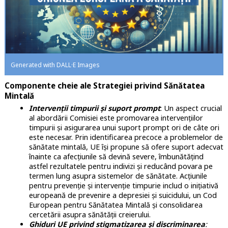
Generated with DALL·E Images
Componente cheie ale Strategiei privind Sănătatea
Mintală
Intervenții timpurii și suport prompt
: Un aspect crucial
al abordării Comisiei este promovarea intervențiilor
timpurii și asigurarea unui suport prompt ori de câte ori
este necesar. Prin identificarea precoce a problemelor de
sănătate mintală, UE își propune să ofere suport adecvat
înainte ca afecțiunile să devină severe, îmbunătățind
astfel rezultatele pentru indivizi și reducând povara pe
termen lung asupra sistemelor de sănătate. Acțiunile
pentru prevenție și intervenție timpurie includ o inițiativă
europeană de prevenire a depresiei și suicidului, un Cod
European pentru Sănătatea Mintală și consolidarea
cercetării asupra sănătății creierului.
Ghiduri UE privind stigmatizarea și discriminarea
: