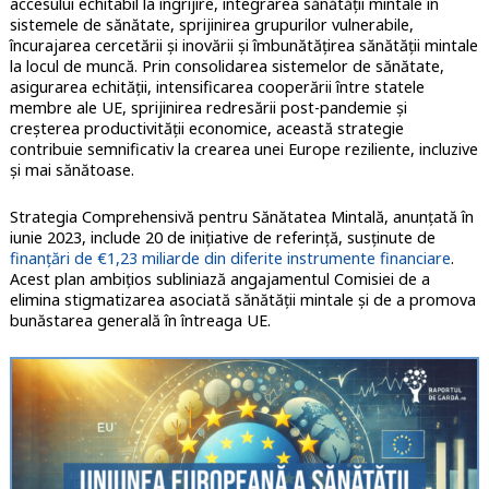
accesului echitabil la îngrijire, integrarea sănătății mintale în
sistemele de sănătate, sprijinirea grupurilor vulnerabile,
încurajarea cercetării și inovării și îmbunătățirea sănătății mintale
la locul de muncă. Prin consolidarea sistemelor de sănătate,
asigurarea echității, intensificarea cooperării între statele
membre ale UE, sprijinirea redresării post-pandemie și
creșterea productivității economice, această strategie
contribuie semnificativ la crearea unei Europe reziliente, incluzive
și mai sănătoase.
Strategia Comprehensivă pentru Sănătatea Mintală, anunțată în
iunie 2023, include 20 de inițiative de referință, susținute de
finanțări de €1,23 miliarde din diferite instrumente financiare
.
Acest plan ambițios subliniază angajamentul Comisiei de a
elimina stigmatizarea asociată sănătății mintale și de a promova
bunăstarea generală în întreaga UE.