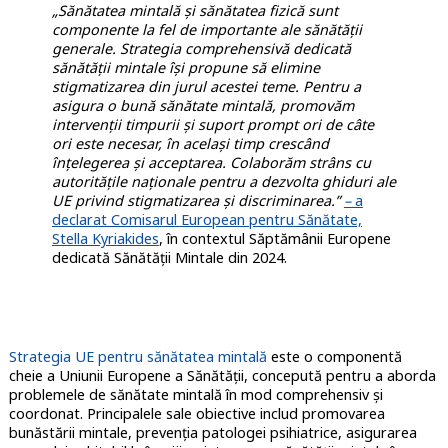
„Sănătatea mintală și sănătatea fizică sunt
componente la fel de importante ale sănătății
generale. Strategia comprehensivă dedicată
sănătății mintale își propune să elimine
stigmatizarea din jurul acestei teme. Pentru a
asigura o bună sănătate mintală, promovăm
intervenții timpurii și suport prompt ori de câte
ori este necesar, în același timp crescând
înțelegerea și acceptarea. Colaborăm strâns cu
autoritățile naționale pentru a dezvolta ghiduri ale
UE privind stigmatizarea și discriminarea.”
–
a
declarat Comisarul European pentru Sănătate,
Stella Kyriakides
, în contextul Săptămânii Europene
dedicată Sănătății Mintale din 2024.
Strategia UE pentru sănătatea mintală
este o componentă
cheie a Uniunii Europene a Sănătății, concepută pentru a aborda
problemele de sănătate mintală în mod comprehensiv și
coordonat. Principalele sale obiective includ promovarea
bunăstării mintale, prevenția patologei psihiatrice, asigurarea