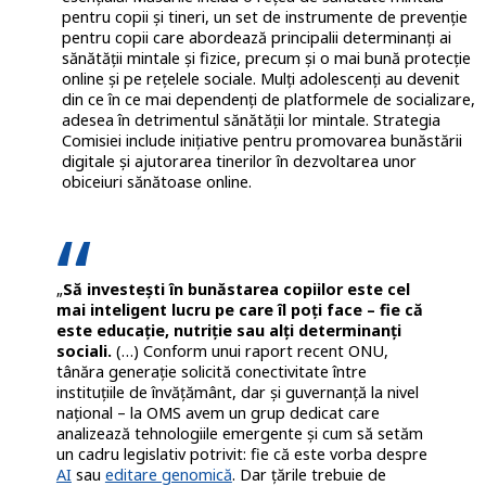
pentru copii și tineri, un set de instrumente de prevenție
pentru copii care abordează principalii determinanți ai
sănătății mintale și fizice, precum și o mai bună protecție
online și pe rețelele sociale. Mulți adolescenți au devenit
din ce în ce mai dependenți de platformele de socializare,
adesea în detrimentul sănătății lor mintale. Strategia
Comisiei include inițiative pentru promovarea bunăstării
digitale și ajutorarea tinerilor în dezvoltarea unor
obiceiuri sănătoase online.
„
Să investești în bunăstarea copiilor este cel
mai inteligent lucru pe care îl poți face – fie că
este educație, nutriție sau alți determinanți
sociali.
(…) Conform unui raport recent ONU,
tânăra generație solicită conectivitate între
instituțiile de învățământ, dar și guvernanță la nivel
național – la OMS avem un grup dedicat care
analizează tehnologiile emergente și cum să setăm
un cadru legislativ potrivit: fie că este vorba despre
AI
sau
editare genomică
. Dar țările trebuie de