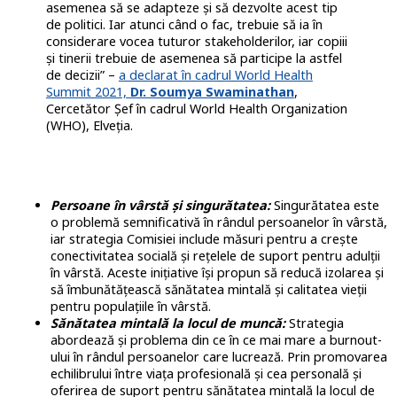
asemenea să se adapteze și să dezvolte acest tip
de politici. Iar atunci când o fac, trebuie să ia în
considerare vocea tuturor stakeholderilor, iar copiii
și tinerii trebuie de asemenea să participe la astfel
de decizii” –
a declarat în cadrul World Health
Summit 2021,
Dr. Soumya Swaminathan
,
Cercetător Șef în cadrul World Health Organization
(WHO), Elveția.
Persoane în vârstă și singurătatea:
Singurătatea este
o problemă semnificativă în rândul persoanelor în vârstă,
iar strategia Comisiei include măsuri pentru a crește
conectivitatea socială și rețelele de suport pentru adulții
în vârstă. Aceste inițiative își propun să reducă izolarea și
să îmbunătățească sănătatea mintală și calitatea vieții
pentru populațiile în vârstă.
Sănătatea mintală la locul de muncă:
Strategia
abordează și problema din ce în ce mai mare a burnout-
ului în rândul persoanelor care lucrează. Prin promovarea
echilibrului între viața profesională și cea personală și
oferirea de suport pentru sănătatea mintală la locul de