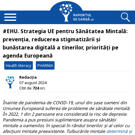
#EHU. Strategia UE pentru Sănătatea Mintală:
prevenția, reducerea stigmatizării și
bunăstarea digitală a tinerilor, priorități pe
agenda Europeană
Health literacy
PHARMA
Redacția
07 august 2024
Citit de
724
ori.
Înainte de pandemia de COVID-19, unul din șase oameni din
Uniunea Europeană suferea de probleme de sănătate mintală.
În 2022, 1 din 2 persoane era considerată la risc de depresie.
Pandemia a pus presiuni suplimentare asupra sănătății
mintale a oamenilor, în special în rândul tinerilor și al celor cu
afecțiuni mintale preexistente. Tulburările mintale
determină și