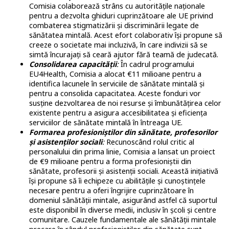
Comisia colaborează strâns cu autoritățile naționale
pentru a dezvolta ghiduri cuprinzătoare ale UE privind
combaterea stigmatizării și discriminării legate de
sănătatea mintală. Acest efort colaborativ își propune să
creeze o societate mai incluzivă, în care indivizii să se
simtă încurajați să ceară ajutor fără teamă de judecată.
Consolidarea capacității
:
În cadrul programului
EU4Health, Comisia a alocat €11 milioane pentru a
identifica lacunele în serviciile de sănătate mintală și
pentru a consolida capacitatea. Aceste fonduri vor
susține dezvoltarea de noi resurse și îmbunătățirea celor
existente pentru a asigura accesibilitatea și eficiența
serviciilor de sănătate mintală în întreaga UE.
Formarea profesioniștilor din sănătate, profesorilor
și asistenților sociali
:
Recunoscând rolul critic al
personalului din prima linie, Comisia a lansat un proiect
de €9 milioane pentru a forma profesioniștii din
sănătate, profesorii și asistenții sociali. Această inițiativă
își propune să îi echipeze cu abilitățile și cunoștințele
necesare pentru a oferi îngrijire cuprinzătoare în
domeniul sănătății mintale, asigurând astfel că suportul
este disponibil în diverse medii, inclusiv în școli și centre
comunitare. Cauzele fundamentale ale sănătății mintale