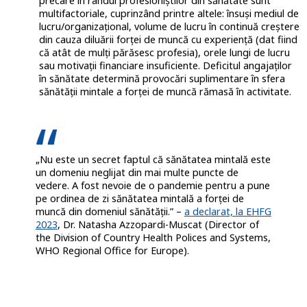
precare în rândul profesioniștilor din sănătate sunt
multifactoriale, cuprinzând printre altele: însuși mediul de
lucru/organizațional, volume de lucru în continuă creștere
din cauza diluării forței de muncă cu experiență (dat fiind
că atât de mulți părăsesc profesia), orele lungi de lucru
sau motivații financiare insuficiente. Deficitul angajaților
în sănătate determină provocări suplimentare în sfera
sănătății mintale a forței de muncă rămasă în activitate.
„Nu este un secret faptul că sănătatea mintală este
un domeniu neglijat din mai multe puncte de
vedere. A fost nevoie de o pandemie pentru a pune
pe ordinea de zi sănătatea mintală a forței de
muncă din domeniul sănătății.” –
a declarat, la EHFG
2023
, Dr. Natasha Azzopardi-Muscat (Director of
the Division of Country Health Polices and Systems,
WHO Regional Office for Europe).