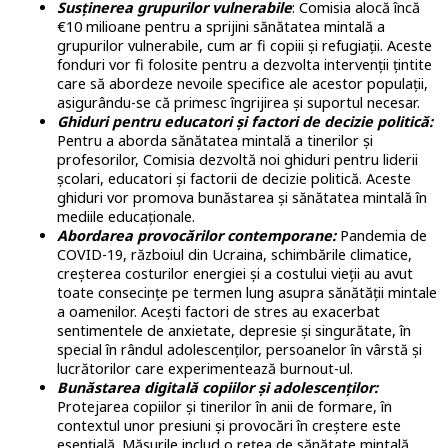
Susținerea grupurilor vulnerabile
: Comisia alocă încă
€10 milioane pentru a sprijini sănătatea mintală a
grupurilor vulnerabile, cum ar fi copiii și refugiații. Aceste
fonduri vor fi folosite pentru a dezvolta intervenții țintite
care să abordeze nevoile specifice ale acestor populații,
asigurându-se că primesc îngrijirea și suportul necesar.
Ghiduri pentru educatori și factori de decizie politică:
Pentru a aborda sănătatea mintală a tinerilor și
profesorilor, Comisia dezvoltă noi ghiduri pentru liderii
școlari, educatori și factorii de decizie politică. Aceste
ghiduri vor promova bunăstarea și sănătatea mintală în
mediile educaționale.
Abordarea provocărilor contemporane:
Pandemia de
COVID-19, războiul din Ucraina, schimbările climatice,
creșterea costurilor energiei și a costului vieții au avut
toate consecințe pe termen lung asupra sănătății mintale
a oamenilor. Acești factori de stres au exacerbat
sentimentele de anxietate, depresie și singurătate, în
special în rândul adolescenților, persoanelor în vârstă și
lucrătorilor care experimentează burnout-ul.
Bunăstarea digitală copiilor și adolescenților:
Protejarea copiilor și tinerilor în anii de formare, în
contextul unor presiuni și provocări în creștere este
esențială. Măsurile includ o rețea de sănătate mintală