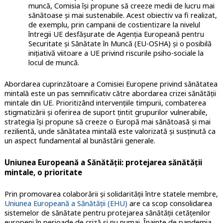
muncă, Comisia își propune să creeze medii de lucru mai
sănătoase și mai sustenabile. Acest obiectiv va fi realizat,
de exemplu, prin campanii de costientizare la nivelul
întregii UE desfășurate de Agenția Europeană pentru
Securitate și Sănătate în Muncă (EU-OSHA) și o posibilă
inițiativă viitoare a UE privind riscurile psiho-sociale la
locul de muncă.
Abordarea cuprinzătoare a Comisiei Europene privind sănătatea
mintală este un pas semnificativ către abordarea crizei sănătății
mintale din UE. Prioritizând intervențiile timpurii, combaterea
stigmatizării și oferirea de suport țintit grupurilor vulnerabile,
strategia își propune să creeze o Europă mai sănătoasă și mai
rezilientă, unde sănătatea mintală este valorizată și susținută ca
un aspect fundamental al bunăstării generale.
Uniunea Europeană a Sănătății: protejarea sănătății
mintale, o prioritate
Prin promovarea colaborării și solidarității între statele membre,
Uniunea Europeană a Sănătății (EHU)
are ca scop consolidarea
sistemelor de sănătate pentru protejarea sănătății cetățenilor
europeni în perioade de criză și nu numai. Înainte de pandemia