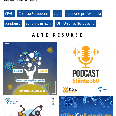
#EHU
Comisia Europeana
copii
epuizare profesionala
pandemie
sanatate mintala
UE - Uniunea Europeana
ALTE RESURSE