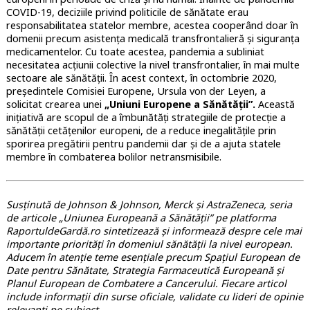
COVID-19, deciziile privind politicile de sănătate erau
responsabilitatea statelor membre, acestea cooperând doar în
domenii precum asistența medicală transfrontalieră și siguranța
medicamentelor. Cu toate acestea, pandemia a subliniat
necesitatea acțiunii colective la nivel transfrontalier, în mai multe
sectoare ale sănătății. În acest context, în octombrie 2020,
președintele Comisiei Europene, Ursula von der Leyen, a
solicitat crearea unei
„Uniuni Europene a Sănătății”.
Această
inițiativă are scopul de a îmbunătăți strategiile de protecție a
sănătății cetățenilor europeni, de a reduce inegalitățile prin
sporirea pregătirii pentru pandemii dar și de a ajuta statele
membre în combaterea bolilor netransmisibile.
Susținută de Johnson & Johnson, Merck și AstraZeneca, seria
de articole „Uniunea Europeană a Sănătății” pe platforma
RaportuldeGardă.ro sintetizează și informează despre cele mai
importante priorități în domeniul sănătății la nivel european.
Aducem în atenție teme esențiale precum Spațiul European de
Date pentru Sănătate, Strategia Farmaceutică Europeană și
Planul European de Combatere a Cancerului. Fiecare articol
include informații din surse oficiale, validate cu lideri de opinie
relevanți pe subiect.