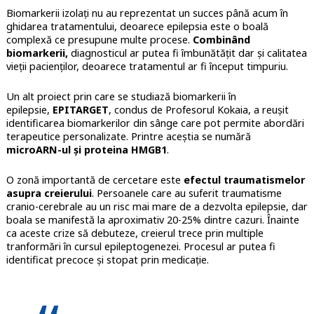
Biomarkerii izolați nu au reprezentat un succes până acum în
ghidarea tratamentului, deoarece epilepsia este o boală
complexă ce presupune multe procese.
Combinând
biomarkerii,
diagnosticul ar putea fi îmbunătățit dar și calitatea
vieții pacienților, deoarece tratamentul ar fi început timpuriu.
Un alt proiect prin care se studiază biomarkerii în
epilepsie,
EPITARGET
, condus de Profesorul Kokaia, a reușit
identificarea biomarkerilor din sânge care pot permite abordări
terapeutice personalizate. Printre aceștia se numără
microARN-ul și proteina HMGB1
.
O zonă importantă de cercetare este
efectul traumatismelor
asupra creierului
. Persoanele care au suferit traumatisme
cranio-cerebrale au un risc mai mare de a dezvolta epilepsie, dar
boala se manifestă la aproximativ 20-25% dintre cazuri. Înainte
ca aceste crize să debuteze, creierul trece prin multiple
tranformări în cursul epileptogenezei. Procesul ar putea fi
identificat precoce și stopat prin medicație.