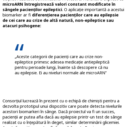
microARN întregistrează valori constant modificate în
sângele pacienților epileptici
. O aplicație importantă a acestui
biomarker ar fi
diferențierea pacienților care au epilepsie
de cei care au crize de altă natură, non-epileptice sau
atacuri psihogene:
„Aceste categorii de pacienți care au crize non-
epileptice primesc adesea medicație antiepileptică
pentru perioade lungi, înainte să descopere că nu
au epilepsie. Ei au niveluri normale ale microARN”
Consorțiul lucrează în prezent cu o echipă de chimiști pentru a
dezvolta prototipul unui dispozitiv care poate detecta nivelurile
acestori biomarkeri în sânge. Dacă proiectul va fi un succes,
pacienții ar putea afla dacă au epilepsie printr-un test de sânge
realizat cu o înțepătură în deget, similar determinării glicemiei.