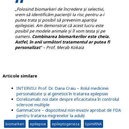
„Folosind biomarkeri de încredere și selectivi,
vrem să identificăm pacienții la risc pentru a-i
putea trata și posibil să prevenim apariția
epilepsiei. Am demonstrat că acest lucru este
posibil pe modele animale și îl vom testa și pe
oameni.
Combinarea biomarkerilor este cheia.
Astfel, în anii următori tratamentul ar putea fi
personalizat
” – Prof. Merab Kokaia
Articole similare
INTERVIU: Prof. Dr. Dana Craiu – Rolul medicinei
personalizate și al geneticii în tratarea epilepsiei
Ocrelizumab: noi date despre eficacitatea în controlul
sclerozei multiple
GammaCore – dispozitivul non-invaziv aprobat de FDA
pentru tratarea migrenelor la adulți
biomarkeri
epilepsie
epileptogeneza
EpimiRNA