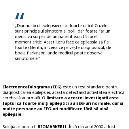
„Diagnosticul epilepsiei este foarte dificil. Crizele
sunt principalul simptom al bolii, dar foarte rar un
medic va surprinde un pacient exact în acel
moment critic. Acest lucru face ca epilepsia să fie
foarte diferită, în ceea ce privește diagnosticul, de
boala Parkinson, unde medicul poate observa
simptomele.”
Electroencefalograma (EEG)
este un test standard pentru
diagnosticarea epilepsiei, acesta detectând activitatea electrică
cerebrală anormală.
O limitare a acestei investigații este
faptul că foarte mulți epileptici au EEG-uri normale, dar și
multe persoane au EEG-uri modificate fără să aibă
epilepsie.
Soluția ar putea fi
BIOMARKERII.
Încă din anul 2000 a fost