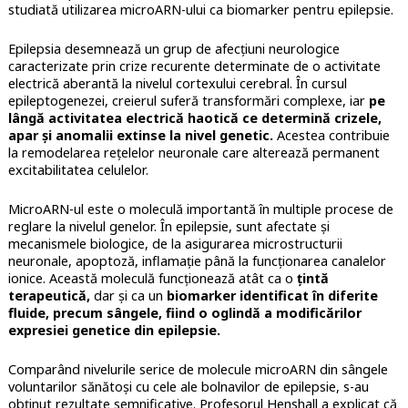
studiată utilizarea microARN-ului ca biomarker pentru epilepsie.
Epilepsia desemnează un grup de afecțiuni neurologice
caracterizate prin crize recurente determinate de o activitate
electrică aberantă la nivelul cortexului cerebral. În cursul
epileptogenezei, creierul suferă transformări complexe, iar
pe
lângă activitatea electrică haotică ce determină crizele,
apar și anomalii extinse la nivel genetic.
Acestea contribuie
la remodelarea rețelelor neuronale care alterează permanent
excitabilitatea celulelor.
MicroARN-ul este o moleculă importantă în multiple procese de
reglare la nivelul genelor. În epilepsie, sunt afectate și
mecanismele biologice, de la asigurarea microstructurii
neuronale, apoptoză, inflamație până la funcționarea canalelor
ionice. Această moleculă funcționează atât ca o
țintă
terapeutică,
dar și ca un
biomarker identificat în diferite
fluide, precum sângele, fiind o oglindă a modificărilor
expresiei genetice din epilepsie.
Comparând nivelurile serice de molecule microARN din sângele
voluntarilor sănătoși cu cele ale bolnavilor de epilepsie, s-au
obținut rezultate semnificative. Profesorul Henshall a explicat că