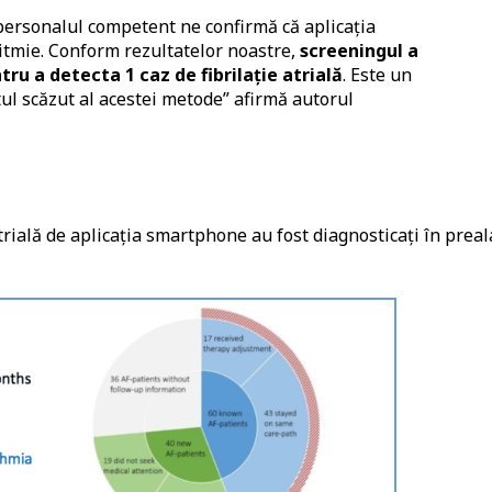
 personalul competent ne confirmă că aplicația
ritmie. Conform rezultatelor noastre,
screeningul a
tru a detecta 1 caz de fibrilație atrială
. Este un
l scăzut al acestei metode” afirmă autorul
atrială de aplicația smartphone au fost diagnosticați în preal