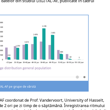
atelor din studiul DIGITAL-AF, publicate în cadrul
ITAL-AF pe grupe de vârstă
-AF coordonat de Prof. Vandervoort, University of Hasselt,
 de 2 ori pe zi timp de o săptămână. Înregistrarea ritmului