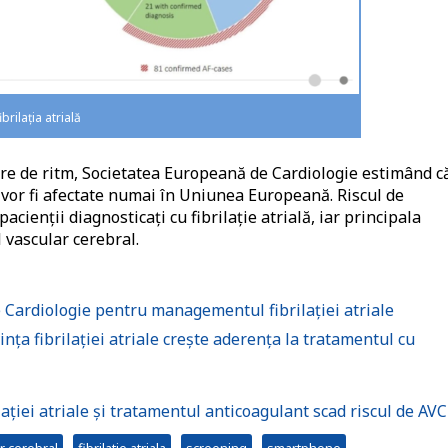
brilația atrială
rare de ritm, Societatea Europeană de Cardiologie estimând c
vor fi afectate numai în Uniunea Europeană. Riscul de
acienții diagnosticați cu fibrilație atrială, iar principala
 vascular cerebral.
e Cardiologie pentru managementul fibrilației atriale
ța fibrilației atriale crește aderența la tratamentul cu
ției atriale și tratamentul anticoagulant scad riscul de AVC