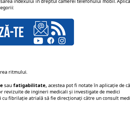
asarea indexului în dreptul camerei telefonului mobil. Aplica
egorii:
rea ritmului.
ee
sau
fatigabilitate,
acestea pot fi notate în aplicație de c
ior revizuite de ingineri medicali și investigate de medici
 cu fibrilație atrială să fie direcționați către un consult med