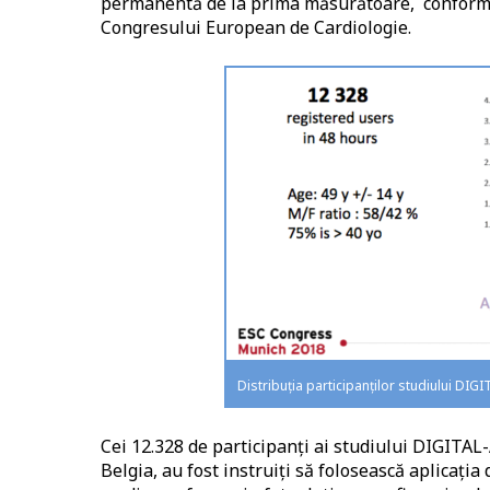
permanentă de la prima măsurătoare, conform d
Congresului European de Cardiologie.
Distribuția participanților studiului DIG
Cei 12.328 de participanți ai studiului DIGITAL
Belgia, au fost instruiți să folosească aplicația