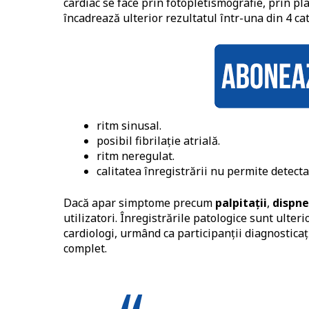
cardiac se face prin fotopletismografie, prin pl
încadrează ulterior rezultatul într-una din 4 cat
ritm sinusal.
posibil fibrilație atrială.
ritm neregulat.
calitatea înregistrării nu permite detecta
Dacă apar simptome precum
palpitații
,
dispn
utilizatori. Înregistrările patologice sunt ulter
cardiologi, urmând ca participanții diagnosticați
complet.