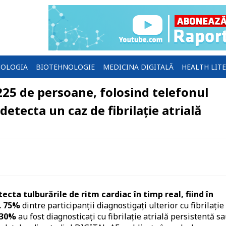
OLOGIA
BIOTEHNOLOGIE
MEDICINA DIGITALĂ
HEALTH LIT
25 de persoane, folosind telefonul
detecta un caz de fibrilație atrială
cta tulburările de ritm cardiac în timp real, fiind în
.
75%
dintre participanții diagnostigați ulterior cu fibrilație
30%
au fost diagnosticați cu fibrilație atrială persistentă s