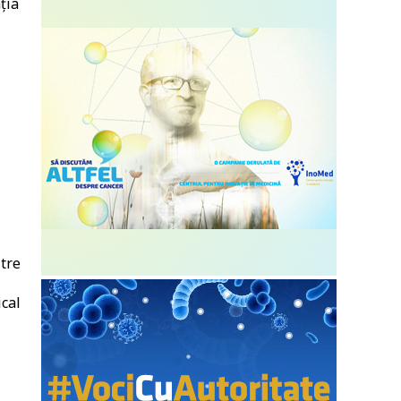
ția
ătre
ical