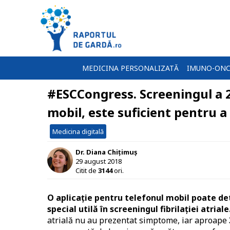
MEDICINA PERSONALIZATĂ
IMUNO-ONC
#ESCCongress. Screeningul a 2
mobil, este suficient pentru a 
Medicina digitală
Dr. Diana Chițimuș
29 august 2018
Citit de
3144
ori.
O aplicație pentru telefonul mobil poate dete
special utilă în screeningul fibrilației atriale
atrială nu au prezentat simptome, iar aproape