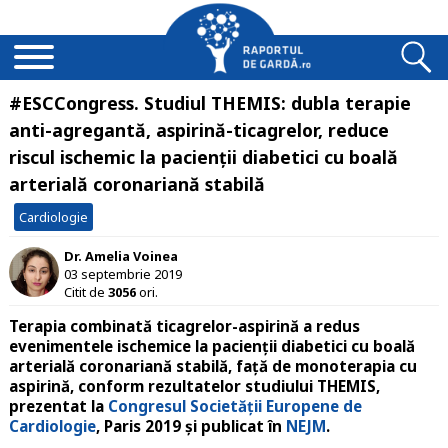
#ESCCongress. Studiul THEMIS: dubla terapie
anti-agregantă, aspirină-ticagrelor, reduce
riscul ischemic la pacienții diabetici cu boală
arterială coronariană stabilă
Cardiologie
Dr. Amelia Voinea
03 septembrie 2019
Citit de
3056
ori.
Terapia combinată ticagrelor-aspirină a redus
evenimentele ischemice la pacienții diabetici cu boală
arterială coronariană stabilă, față de monoterapia cu
aspirină, conform rezultatelor studiului THEMIS,
prezentat la
Congresul Societății Europene de
Cardiologie
, Paris 2019 și publicat în
NEJM
.