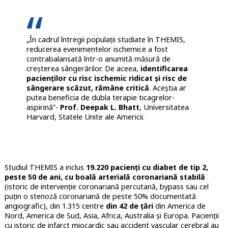
„În cadrul întregii populații studiate în THEMIS,
reducerea evenimentelor ischemice a fost
contrabalansată într-o anumită măsură de
creșterea sângerărilor. De aceea,
identificarea
pacienților cu risc ischemic ridicat și risc de
sângerare scăzut, rămâne critică
. Aceștia ar
putea beneficia de dubla terapie ticagrelor-
aspirină”-
Prof. Deepak L. Bhatt
, Universitatea
Harvard, Statele Unite ale Americii.
Studiul THEMIS a inclus
19.220 pacienți cu diabet de tip 2,
peste 50 de ani, cu boală arterială coronariană stabilă
(istoric de intervenție coronariană percutană, bypass sau cel
puțin o stenoză coronariană de peste 50% documentată
angiografic), din 1.315 centre
din 42 de țări
din America de
Nord, America de Sud, Asia, Africa, Australia și Europa. Pacienții
cu istoric de infarct miocardic sau accident vascular cerebral au