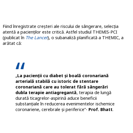
Fiind înregistrate creșteri ale riscului de sângerare, selecția
atentă a pacienților este critică. Astfel studiul THEMIS-PCI
(publicat în
The Lancet
), o subanaliză planificată a THEMIC, a
arătat că:
„
La
pacienții cu diabet și boală coronariană
arterială stabilă cu istoric de stentare
coronariană care au tolerat fără sângerări
dubla terapie antiagregantă
, terapia de lungă
durată ticagrelor-aspirină aduce beneficii
substanțiale în reducerea evenimentelor ischemice
coronariene, cerebrale și periferice”-
Prof. Bhatt
.