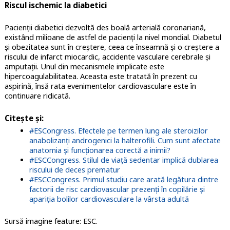
Riscul ischemic la diabetici
Pacienții diabetici dezvoltă des boală arterială coronariană,
existând milioane de astfel de pacienți la nivel mondial. Diabetul
și obezitatea sunt în creștere, ceea ce înseamnă și o creștere a
riscului de infarct miocardic, accidente vasculare cerebrale și
amputații. Unul din mecanismele implicate este
hipercoagulabilitatea. Aceasta este tratată în prezent cu
aspirină, însă rata evenimentelor cardiovasculare este în
continuare ridicată.
Citește și:
#ESCongress. Efectele pe termen lung ale steroizilor
anabolizanți androgenici la halterofili. Cum sunt afectate
anatomia și funcționarea corectă a inimii?
#ESCCongress. Stilul de viață sedentar implică dublarea
riscului de deces prematur
#ESCCongress. Primul studiu care arată legătura dintre
factorii de risc cardiovascular prezenți în copilărie și
apariția bolilor cardiovasculare la vârsta adultă
Sursă imagine feature: ESC.