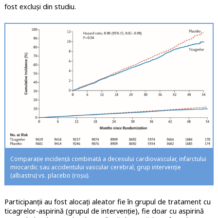
fost excluși din studiu.
Comparație incidență combinată a decesului cardiovascular, infarctului
miocardic sau accidentului vascular cerebral, grup intervenție
(albastru) vs. placebo (roșu).
Participanții au fost alocați aleator fie în grupul de tratament cu
ticagrelor-aspirină (grupul de intervenție), fie doar cu aspirină