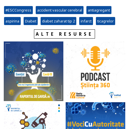
#ESCCongress
accident vascular cerebral
antiagregant
aspirina
Diabet
diabet zaharat tip 2
infarct
ticagrelor
ALTE RESURSE