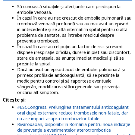
Să cunoască situațiile și afecțiunile care predispun la
embolie venoasă.
În cazul în care au risc crescut de embolie pulmonară sau
tromboză venoasă profundă sau au mai avut un episod
în antecedente și se află internați în spital pentru o altă
problemă de santate, să întrebe medicul despre
prevenția trombozei.
În cazul în care au cel puțin un factor de risc și resimt
dispnee (respirație dificilă), durere în piet sau disconfort,
stare de amețeală, să anunțe imediat medicul și să se
prezinte la spital.
Dacă au avut un episod acut de embolie pulmonară și
primesc profilaxie anticoagulantă, să se prezinte la
medic pentru control și să raporteze eventuale
sângerări, modificarea stării generale sau prezența
oricărui alt simptom.
Citește și:
#ESCCongress. Prelungirea tratamentului anticoagulant
oral după externare reduce trombozele non-fatale, dar
nu are impact asupra trombozelor fatale
Rivaroxaban, disponibil în România pentru noua indicație
de prevenție a evenimentelor aterotrombotice