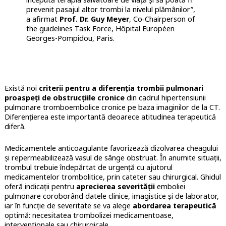
prevenit pasajul altor trombi la nivelul plămânilor”,
a afirmat
Prof. Dr. Guy Meyer
, Co‐Chairperson of
the guidelines Task Force, Hôpital Européen
Georges-Pompidou, Paris.
Există noi
criterii pentru a diferenția trombii pulmonari
proaspeți de obstrucțiile cronice
din cadrul hipertensiunii
pulmonare tromboembolice cronice pe baza imaginilor de la CT.
Diferențierea este importantă deoarece atitudinea terapeutică
diferă.
Medicamentele anticoagulante favorizează dizolvarea cheagului
și repermeabilizează vasul de sânge obstruat. În anumite situații,
trombul trebuie îndepărtat de urgență cu ajutorul
medicamentelor trombolitice, prin cateter sau chirurgical. Ghidul
oferă indicații pentru
aprecierea severității
emboliei
pulmonare coroborând datele clinice, imagistice și de laborator,
iar în funcție de severitate se va alege
abordarea terapeutică
optimă: necesitatea trombolizei medicamentoase,
interventionale sau chirurgicale.