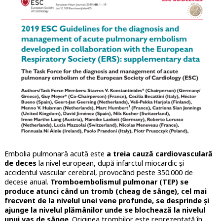
Embolia pulmonară acută este
a treia cauză cardiovasculară
de deces
la nivel european, după infarctul miocardic și
accidentul vascular cerebral, provocând peste 350.000 de
decese anual.
Tromboembolismul pulmonar (TEP) se
produce atunci când un tromb (cheag de sânge), cel mai
frecvent de la nivelul unei vene profunde, se desprinde și
ajunge la nivelul plămânilor unde se blochează la nivelul
unui vas de sânge
. Originea trombilor este reprezentată în