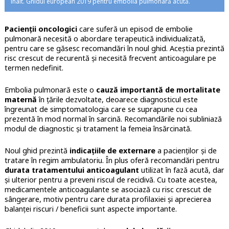
înalt. Ghidul european 2019 pentru embolia pulmonară acută.
Pacienții oncologici
care suferă un episod de embolie
pulmonară necesită o abordare terapeutică individualizată,
pentru care se găsesc recomandări în noul ghid. Aceștia prezintă
risc crescut de recurentă și necesită frecvent anticoagulare pe
termen nedefinit.
Embolia pulmonară este o
cauză importantă de mortalitate
maternă
în țările dezvoltate, deoarece diagnosticul este
îngreunat de simptomatologia care se suprapune cu cea
prezentă în mod normal în sarcină. Recomandările noi subliniază
modul de diagnostic și tratament la femeia însărcinată.
Noul ghid prezintă
indicațiile de externare
a pacienților și de
tratare în regim ambulatoriu. În plus oferă recomandări pentru
durata tratamentului anticoagulant
utilizat în fază acută, dar
și ulterior pentru a preveni riscul de recidivă. Cu toate acestea,
medicamentele anticoagulante se asociază cu risc crescut de
sângerare, motiv pentru care durata profilaxiei și aprecierea
balanței riscuri / beneficii sunt aspecte importante.