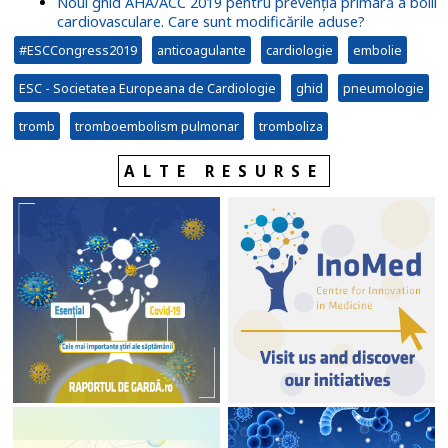
Noul ghid AHA/ACC 2019 pentru prevenția primară a bolii
cardiovasculare. Care sunt modificările aduse?
#ESCCongress2019
anticoagulante
cardiologie
embolie
ESC - Societatea Europeana de Cardiologie
ghid
pneumologie
tromb
tromboembolism pulmonar
tromboliza
ALTE RESURSE