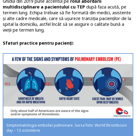
Ghidul din 2019 pune accentul pe
rolul abordării
multidisciplinare a pacientului cu TEP
după faza acută, pe
termen lung. Echipa trebuie să fie formată din medici, asistente
și alte cadre medicale, care să ușureze tranziția pacienților de la
spital la domiciliu, astfel încât să se asigure o calitate bună a
vieții pe termen lung.
Sfaturi practice pentru pacienți:
Simptomatologia emboliei pulmonare. Sursa foto: World thrombosis
day – 13 octombrie