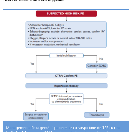
Managementul în urgență al pacienților cu suspiciune de TEP cu risc