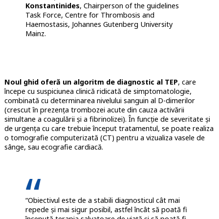
Konstantinides
, Chairperson of the guidelines
Task Force, Centre for Thrombosis and
Haemostasis, Johannes Gutenberg University
Mainz.
Noul ghid oferă un algoritm de diagnostic al TEP
, care
începe cu suspiciunea clinică ridicată de simptomatologie,
combinată cu determinarea nivelului sanguin al D-dimerilor
(crescut în prezenţa trombozei acute din cauza activării
simultane a coagulării și a fibrinolizei). În funcție de severitate și
de urgența cu care trebuie început tratamentul, se poate realiza
o tomografie computerizată (CT) pentru a vizualiza vasele de
sânge, sau ecografie cardiacă.
“Obiectivul este de a stabili diagnosticul cât mai
repede și mai sigur posibil, astfel încât să poată fi
începută terapia salvatoare de viață și să poată fi