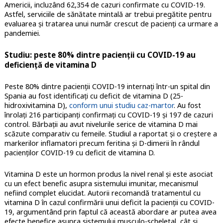
Americii, incluzând 62,354 de cazuri confirmate cu COVID-19.
Astfel, serviciile de sănătate mintală ar trebui pregătite pentru
evaluarea și tratarea unui număr crescut de pacienți ca urmare a
pandemiei.
Studiu: peste 80% dintre pacienții cu COVID-19 au
deficiență de vitamina D
Peste 80% dintre pacienții COVID-19 internați într-un spital din
Spania au fost identificați cu deficit de vitamina D (25-
hidroxivitamina D),
conform unui studiu caz-martor
. Au fost
înrolați 216 participanți confirmați cu COVID-19 și 197 de cazuri
control. Bărbații au avut nivelurile serice de vitamina D mai
scăzute comparativ cu femeile. Studiul a raportat și o creștere a
markerilor inflamatori precum feritina și D-dimerii în rândul
pacienților COVID-19 cu deficit de vitamina D.
Vitamina D este un hormon produs la nivel renal și este asociat
cu un efect benefic asupra sistemului imunitar, mecanismul
nefiind complet elucidat. Autorii recomandă tratamentul cu
vitamina D în cazul confirmării unui deficit la pacienții cu COVID-
19, argumentând prin faptul că această abordare ar putea avea
efecte benefice asupra sistemului musculo-scheletal, cât și