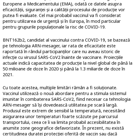
Europene a Medicamentului (EMA), odată ce datele asupra
eficacității, siguranței și a calității procesului de producție vor
putea fi evaluate. Cel mai probabil vaccinul va fi considerat
pentru utilizarea de urgență și în Europa, în mod particular
pentru grupurile populaționale la risc de COVID-19.
BNT162b2, candidat al vaccinului contra COVID-19, se bazează
pe tehnologia ARN-mesager, iar rata de eficacitate este
raportată în rândul participanților care nu aveau istoric de
infecție cu virusul SARS-CoV2 înainte de vaccinare. Proiecțiile
actuale indică capacitatea de producție la nivel global de până la
50 milioane de doze în 2020 și până la 1.3 miliarde de doze în
2021.
Cu toate acestea, multiple limitări rămân a fi soluționate.
Vaccinul utilizează o nouă abordare pentru a stimula sistemul
imunitar în combaterea SARS-CoV2, fiind necesar ca tehnologia
ARN-mesager să își dovedească utilitatea pe scară largă.
Produsul este extrem de sensibil la temperatură, necesitând
asigurarea unor temperaturi foarte scăzute pe parcursul
transportului, ceea ce îi va limita probabil accesibilitatea în
anumite zone geografice defavorizate. În prezent, nu există
certitudinea duratei protecției oferită de vaccin sau dacă