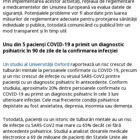
Prin implementarea acestor activități, rețeaua de reglementare
a medicamentelor din Uniunea Europeană va evalua datele de
siguranță. Potențialele probleme vor fi abordate prin luarea
măsurilor de reglementare adecvate pentru protejarea sănătății
individuale și publice, totodată comunicând cu publicul într-un
mod transparent și în timp util.
Unu din 5 pacienți COVID-19 a primit un diagnostic
psihiatric în 90 de zile de la confirmarea infecției
Un studiu al Universității Oxford
raportează un risc crescut de
tulburări mintale la persoanele confirmate cu COVID-19, precum
și un risc crescut de infecție cu virusul SARS-CoV2 printre
pacienții cu un diagnostic psihiatric în antecedente. Conform
studiului, aproximativ 20% dintre persoanele confirmate cu
COVID-19 au primit un diagnostic psihiatric în cele 3 luni
ulterioare infecției. Cele mai frecvente condiții psihiatrice
depistate au fost anxietatea, depresia, insomnia sau demența.
Totodată, pacienții cu un istoric de tulburări mintale au un risc
de infecție cu SARS-CoV2 mai mare cu 65% decât cei fără
antecedente psihiatrice. Studiul a analizat dosarele medicale
electronice a 69 de milioane de pacienți din Statele Unite ale