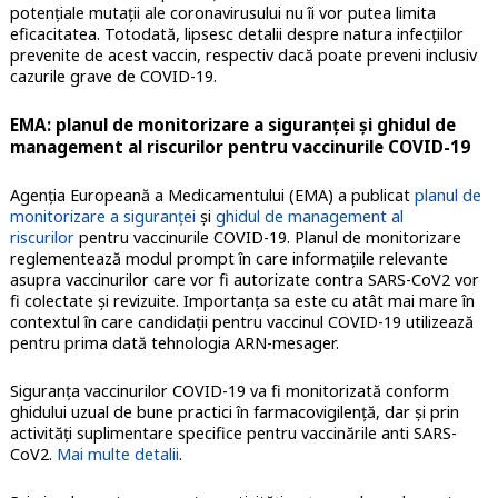
potențiale mutații ale coronavirusului nu îi vor putea limita
eficacitatea. Totodată, lipsesc detalii despre natura infecțiilor
prevenite de acest vaccin, respectiv dacă poate preveni inclusiv
cazurile grave de COVID-19.
EMA: planul de monitorizare a siguranței și ghidul de
management al riscurilor pentru vaccinurile COVID-19
Agenția Europeană a Medicamentului (EMA) a publicat
planul de
monitorizare a siguranței
și
ghidul de management al
riscurilor
pentru vaccinurile COVID-19. Planul de monitorizare
reglementează modul prompt în care informațiile relevante
asupra vaccinurilor care vor fi autorizate contra SARS-CoV2 vor
fi colectate și revizuite. Importanța sa este cu atât mai mare în
contextul în care candidații pentru vaccinul COVID-19 utilizează
pentru prima dată tehnologia ARN-mesager.
Siguranța vaccinurilor COVID-19 va fi monitorizată conform
ghidului uzual de bune practici în farmacovigilență, dar și prin
activități suplimentare specifice pentru vaccinările anti SARS-
CoV2.
Mai multe detalii
.