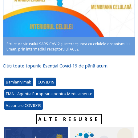
Structura virusului SARS-CoV-2 și interacțiunea cu celulele organismului
uman, prin intermediul receptorului ACE2
Citiți toate topurile Esențial Covid-19 de până acum.
Bamlanivimab
COVID19
EMA - Agentia Europeana pentru Medicamente
Vaccinare COVID19
ALTE RESURSE