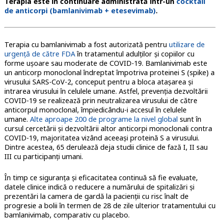
Terapia este în continuare administrată într-un
cocktail
de anticorpi (bamlanivimab + etesevimab)
.
Terapia cu bamlanivimab a fost autorizată pentru
utilizare de
urgență de către FDA
în tratamentul adulților și copiilor cu
forme ușoare sau moderate de COVID-19. Bamlanivimab este
un anticorp monoclonal îndreptat împotriva proteinei S (spike) a
virusului SARS-CoV-2, conceput pentru a bloca atașarea și
intrarea virusului în celulele umane. Astfel, prevenția dezvoltării
COVID-19 se realizează prin neutralizarea virusului de către
anticorpul monoclonal, împiedicându-i accesul în celulele
umane.
Alte aproape 200 de programe la nivel global
sunt în
cursul cercetării și dezvoltării altor anticorpi monoclonali contra
COVID-19, majoritatea vizând aceeași proteină S a virusului.
Dintre acestea, 65 derulează deja studii clinice de fază I, II sau
III cu participanți umani.
În timp ce siguranța și eficacitatea continuă să fie evaluate,
datele clinice indică o reducere a numărului de spitalizări și
prezentări la camera de gardă la pacienții cu risc înalt de
progresie a bolii în termen de 28 de zile ulterior tratamentului cu
bamlanivimab, comparativ cu placebo.