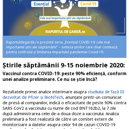
Raportuldegardă.ro prezintă seria „Esențial COVID-19: cele mai
importante știri ale săptămânii” – sinteza știrilor care chiar contează
pentru controlul și limitarea impactului pandemiei Covid-19.
Știrile săptămânii 9-15 noiembrie 2020:
Vaccinul contra COVID-19: peste 90% eficiență, conform
unei analize preliminare. Ce nu se știe încă?
Rezultatele primei analize interimare asupra
studiului de fază III
dezvoltat de Pfizer și BioNTech
, anunțate printr-un comunicat
de presă al companiilor, indică o eficacitate de peste 90% contra
SARS-CoV2 a vaccinului cu nume de cod BNT162b2, la 7 zile
după administrarea celei de-a doua doze a vaccinului. Analiza
preliminară a fost realizată de către un comitet extern de
monitorizare a datelor asupra celor 94 de cazuri COVID-19