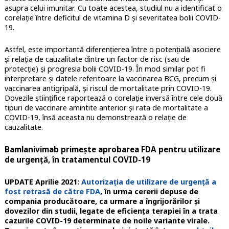
asupra celui imunitar. Cu toate acestea, studiul nu a identificat o
corelație între deficitul de vitamina D și severitatea bolii COVID-
19.
Astfel, este importantă diferențierea între o potențială asociere
și relația de cauzalitate dintre un factor de risc (sau de
protecție) și progresia bolii COVID-19. În mod similar pot fi
interpretare și datele referitoare la vaccinarea BCG, precum și
vaccinarea antigripală, și riscul de mortalitate prin COVID-19.
Dovezile științifice raportează o corelație inversă între cele două
tipuri de vaccinare amintite anterior și rata de mortalitate a
COVID-19, însă aceasta nu demonstrează o relație de
cauzalitate.
Bamlanivimab primește aprobarea FDA pentru utilizare
de urgență, în tratamentul COVID-19
UPDATE Aprilie 2021:
Autorizația de utilizare de urgență a
fost retrasă de către FDA
, în urma cererii depuse de
compania producătoare, ca urmare a îngrijorărilor și
dovezilor din studii, legate de eficiența terapiei în a trata
cazurile COVID-19 determinate de noile variante virale.