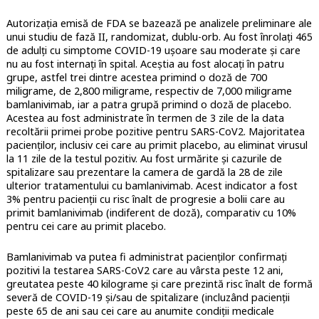
Autorizația emisă de FDA se bazează pe analizele preliminare ale
unui studiu de fază II, randomizat, dublu-orb. Au fost înrolați 465
de adulți cu simptome COVID-19 ușoare sau moderate și care
nu au fost internați în spital. Aceștia au fost alocați în patru
grupe, astfel trei dintre acestea primind o doză de 700
miligrame, de 2,800 miligrame, respectiv de 7,000 miligrame
bamlanivimab, iar a patra grupă primind o doză de placebo.
Acestea au fost administrate în termen de 3 zile de la data
recoltării primei probe pozitive pentru SARS-CoV2. Majoritatea
pacienților, inclusiv cei care au primit placebo, au eliminat virusul
la 11 zile de la testul pozitiv. Au fost urmărite și cazurile de
spitalizare sau prezentare la camera de gardă la 28 de zile
ulterior tratamentului cu bamlanivimab. Acest indicator a fost
3% pentru pacienții cu risc înalt de progresie a bolii care au
primit bamlanivimab (indiferent de doză), comparativ cu 10%
pentru cei care au primit placebo.
Bamlanivimab va putea fi administrat pacienților confirmați
pozitivi la testarea SARS-CoV2 care au vârsta peste 12 ani,
greutatea peste 40 kilograme și care prezintă risc înalt de formă
severă de COVID-19 și/sau de spitalizare (incluzând pacienții
peste 65 de ani sau cei care au anumite condiții medicale