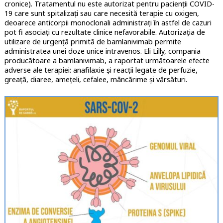
cronice). Tratamentul nu este autorizat pentru pacienții COVID-
19 care sunt spitalizați sau care necesită terapie cu oxigen,
deoarece anticorpii monoclonali administrați în astfel de cazuri
pot fi asociați cu rezultate clinice nefavorabile. Autorizația de
utilizare de urgență primită de bamlanivimab permite
administratea unei doze unice intravenos. Eli Lilly, compania
producătoare a bamlanivimab, a raportat următoarele efecte
adverse ale terapiei: anafilaxie și reacții legate de perfuzie,
greață, diaree, amețeli, cefalee, mâncărime și vărsături.