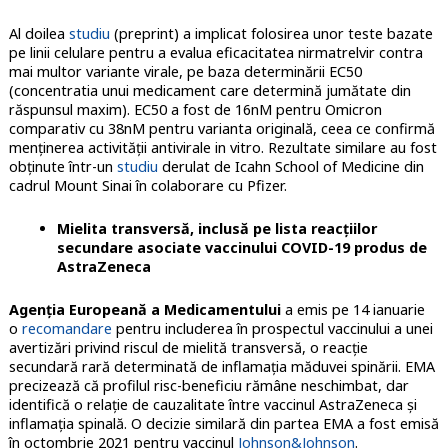
Al doilea
studiu
(preprint) a implicat folosirea unor teste bazate
pe linii celulare pentru a evalua eficacitatea nirmatrelvir contra
mai multor variante virale, pe baza determinării EC50
(concentratia unui medicament care determină jumătate din
răspunsul maxim). EC50 a fost de 16nM pentru Omicron
comparativ cu 38nM pentru varianta originală, ceea ce confirmă
menținerea activității antivirale in vitro. Rezultate similare au fost
obținute într-un
studiu
derulat de Icahn School of Medicine din
cadrul Mount Sinai în colaborare cu Pfizer.
Mielita transversă, inclusă pe lista reacțiilor
secundare asociate vaccinului COVID-19 produs de
AstraZeneca
Agenția Europeană a Medicamentului
a emis pe 14 ianuarie
o
recomandare
pentru includerea în prospectul vaccinului a unei
avertizări privind riscul de mielită transversă, o reacție
secundară rară determinată de inflamația măduvei spinării. EMA
precizează că profilul risc-beneficiu rămâne neschimbat, dar
identifică o relație de cauzalitate între vaccinul AstraZeneca și
inflamația spinală. O decizie similară din partea EMA a fost emisă
în octombrie 2021 pentru vaccinul
Johnson&Johnson
.