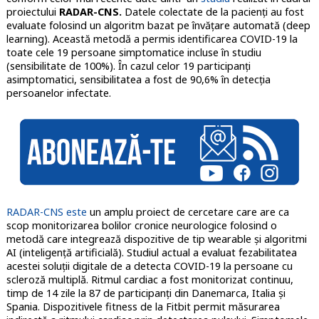
proiectului
RADAR-CNS.
Datele colectate de la pacienți au fost
evaluate folosind un algoritm bazat pe învățare automată (deep
learning). Această metodă a permis identificarea COVID-19 la
toate cele 19 persoane simptomatice incluse în studiu
(sensibilitate de 100%). În cazul celor 19 participanți
asimptomatici, sensibilitatea a fost de 90,6% în detecția
persoanelor infectate.
RADAR-CNS este
un amplu proiect de cercetare care are ca
scop monitorizarea bolilor cronice neurologice folosind o
metodă care integrează dispozitive de tip wearable și algoritmi
AI (inteligență artificială). Studiul actual a evaluat fezabilitatea
acestei soluții digitale de a detecta COVID-19 la persoane cu
scleroză multiplă. Ritmul cardiac a fost monitorizat continuu,
timp de 14 zile la 87 de participanți din Danemarca, Italia și
Spania. Dispozitivele fitness de la Fitbit permit măsurarea