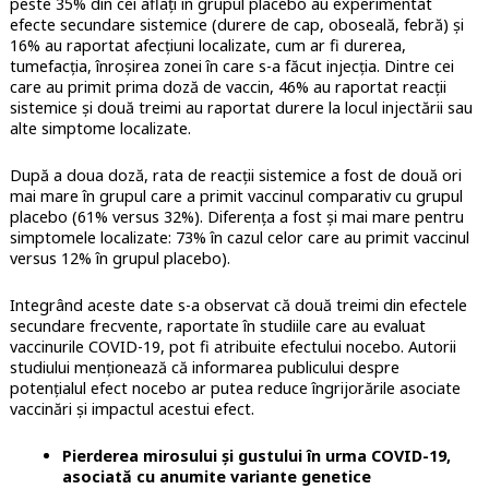
peste 35% din cei aflați în grupul placebo au experimentat
efecte secundare sistemice (durere de cap, oboseală, febră) și
16% au raportat afecțiuni localizate, cum ar fi durerea,
tumefacția, înroșirea zonei în care s-a făcut injecția. Dintre cei
care au primit prima doză de vaccin, 46% au raportat reacții
sistemice și două treimi au raportat durere la locul injectării sau
alte simptome localizate.
După a doua doză, rata de reacții sistemice a fost de două ori
mai mare în grupul care a primit vaccinul comparativ cu grupul
placebo (61% versus 32%). Diferența a fost și mai mare pentru
simptomele localizate: 73% în cazul celor care au primit vaccinul
versus 12% în grupul placebo).
Integrând aceste date s-a observat că două treimi din efectele
secundare frecvente, raportate în studiile care au evaluat
vaccinurile COVID-19, pot fi atribuite efectului nocebo. Autorii
studiului menționează că informarea publicului despre
potențialul efect nocebo ar putea reduce îngrijorările asociate
vaccinări și impactul acestui efect.
Pierderea mirosului și gustului în urma COVID-19,
asociată cu anumite variante genetice