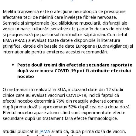
Mielita transversă este o afecțiune neurologică ce presupune
afectarea tecii de mielină care învelește fibrele nervoase.
Semnele și simptomele (ex. slăbiciune musculară, disfuncții ale
vezicii urinare, tulburări senzitive etc.) apar în decurs de ore/zile
și progresează pe parcursul mai multor săptămâni. Comitetul
EMA (PRAC) a evaluat toate datele disponibile în literatura
științifică, datele din bazele de date Europene (EudraVigilance) și
internaționale pentru emiterea acestei recomandări.
Peste două treimi din efectele secundare raportate
după vaccinarea COVID-19 pot fi atribuite efectului
nocebo
O meta-analiză realizată în SUA, incluzând date din 12 studii
clinice care au evaluat vaccinuri COVID-19, indică faptul că
efectul nocebo determină 76% din reacțiile adverse comune
după prima doză și aproximativ 52% după cea de-a doua doză.
Efectul nocebo apare atunci când sunt experimentate efecte
secundare după un tratament fără efecte farmacologice.
Studiul publicat în
JAMA
arată că, după prima doză de vaccin,