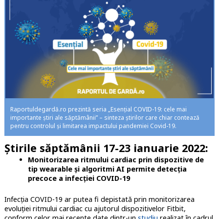
Raportuldegardă.ro prezintă seria „Esențial COVID-19: cele mai
importante știri ale săptămânii” – sinteza știrilor care chiar contează
pentru controlul și limitarea impactului pandemiei Covid-19.
Știrile săptămânii 17-23 ianuarie 2022:
Monitorizarea ritmului cardiac prin dispozitive de
tip wearable și algoritmi AI permite detecția
precoce a infecției COVID-19
Infecția COVID-19 ar putea fi depistată prin monitorizarea
evoluției ritmului cardiac cu ajutorul dispozitivelor Fitbit,
conform celor mai recente date dintr-un
studiu
realizat în cadrul