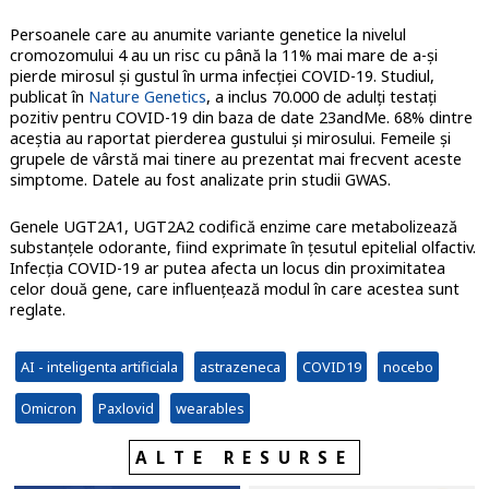
Persoanele care au anumite variante genetice la nivelul
cromozomului 4 au un risc cu până la 11% mai mare de a-și
pierde mirosul și gustul în urma infecției COVID-19. Studiul,
publicat în
Nature Genetics
, a inclus 70.000 de adulți testați
pozitiv pentru COVID-19 din baza de date 23andMe. 68% dintre
aceștia au raportat pierderea gustului și mirosului. Femeile și
grupele de vârstă mai tinere au prezentat mai frecvent aceste
simptome. Datele au fost analizate prin studii GWAS.
Genele UGT2A1, UGT2A2 codifică enzime care metabolizează
substanțele odorante, fiind exprimate în țesutul epitelial olfactiv.
Infecția COVID-19 ar putea afecta un locus din proximitatea
celor două gene, care influențează modul în care acestea sunt
reglate.
AI - inteligenta artificiala
astrazeneca
COVID19
nocebo
Omicron
Paxlovid
wearables
ALTE RESURSE