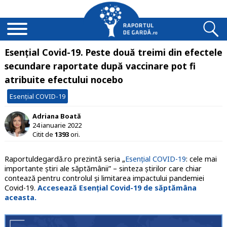
Esențial Covid-19. Peste două treimi din efectele
secundare raportate după vaccinare pot fi
atribuite efectului nocebo
Esențial COVID-19
Adriana Boată
24 ianuarie 2022
Citit de
1393
ori.
Raportuldegardă.ro prezintă seria „
Esențial COVID-19
: cele mai
importante știri ale săptămânii” – sinteza știrilor care chiar
contează pentru controlul și limitarea impactului pandemiei
Covid-19.
Accesează Esențial Covid-19 de săptămâna
aceasta.