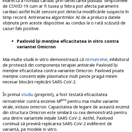
indirectă a ritmului cardiac prin detectarea pulsului. Simptomele
de COVID-19 cum ar fi tusea și febra pot afecta parametrii
cardiaci astfel încât senzorii pot detecta modificările suspecte în
timp record. Antrenarea algoritmilor AI de a prelucra datele
obținute prin aceste dispozitive au condus la o rată scăzută de
cazuri fals pozitive.
Paxlovid își menține eficacitatea in vitro contra
variantei Omicron
Mai multe studii in vitro demonstrează că
nirmatrelvir
, inhibitorul
de protează din componența terapiei antivirale Paxlovid își
menține eficacitatea contra variantei Omicron. Paxlovid poate
menține concentrațiile plasmatice mult peste pragul minim
necesar blocării replicării SARS-CoV-2.
În primul
studiu
(preprint), a fost testată eficacitatea
pro
nirmatrelvir contra enzimei M
pentru mai multe variante
virale, inclusiv omicron. Capacitatea de legare de această enzimă
din structura Omicron este similară cu cea demonstrată pentru
una dintre variantele inițiale SARS-CoV-2. Astfel, Paxlovid
continuă să prevină replicarea SARS-CoV-2 indiferent de
variantă, pe modele in vitro.