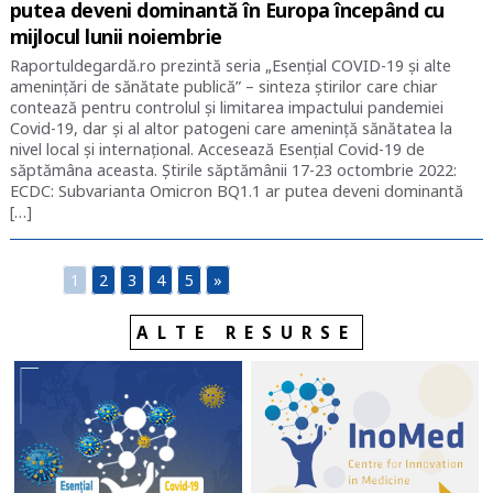
putea deveni dominantă în Europa începând cu
mijlocul lunii noiembrie
Raportuldegardă.ro prezintă seria „Esențial COVID-19 și alte
amenințări de sănătate publică” – sinteza știrilor care chiar
contează pentru controlul și limitarea impactului pandemiei
Covid-19, dar și al altor patogeni care amenință sănătatea la
nivel local și internațional. Accesează Esențial Covid-19 de
săptămâna aceasta. Știrile săptămânii 17-23 octombrie 2022:
ECDC: Subvarianta Omicron BQ1.1 ar putea deveni dominantă
[…]
1
2
3
4
5
»
ALTE RESURSE