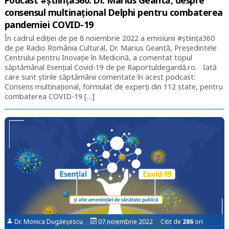
Podcast #știința360. Dr. Marius Geantă, despre
consensul multinațional Delphi pentru combaterea
pandemiei COVID-19
În cadrul ediției de pe 8 noiembrie 2022 a emisiunii #știința360
de pe Radio România Cultural, Dr. Marius Geantă, Președintele
Centrului pentru Inovație în Medicină, a comentat topul
săptămânal Esențial Covid-19 de pe Raportuldegardă.ro. Iată
care sunt știrile săptămânii comentate în acest podcast:
Consens multinațional, formulat de experți din 112 state, pentru
combaterea COVID-19 […]
Dr. Monica Dugăeșescu
07 noiembrie 2022 Citit de
286
ori