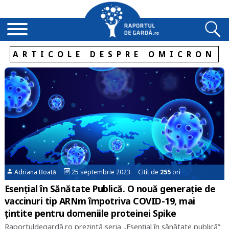
ARTICOLE DESPRE OMICRON
Adriana Boată
25 septembrie 2023 Citit de
255
ori
Esențial în Sănătate Publică. O nouă generație de
vaccinuri tip ARNm împotriva COVID-19, mai
țintite pentru domeniile proteinei Spike
Raportuldegardă.ro prezintă seria „Esențial în sănătate publică”