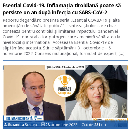
Esențial Covid-19. Inflamaţia tiroidiană poate să
persiste un an după infecţia cu SARS-CoV-2
Raportuldegardă.ro prezintă seria „Esențial COVID-19 și alte
amenințări de sănătate publică” – sinteza știrilor care chiar
contează pentru controlul și limitarea impactului pandemiei
Covid-19, dar și al altor patogeni care amenință sănătatea la
nivel local și internațional. Accesează Esențial Covid-19 de
săptămâna aceasta. Știrile săptămânii 31 octombrie – 6
noiembrie 2022: Consens multinațional, formulat de experți […]
Ruxandra Schitea
28 octombrie 2022 Citit de
281
ori