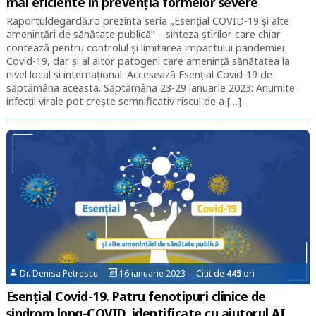
mai eficiente în prevenția formelor severe
Raportuldegardă.ro prezintă seria „Esențial COVID-19 și alte
amenințări de sănătate publică” – sinteza știrilor care chiar
contează pentru controlul și limitarea impactului pandemiei
Covid-19, dar și al altor patogeni care amenință sănătatea la
nivel local și internațional. Accesează Esențial Covid-19 de
săptămâna aceasta. Săptămâna 23-29 ianuarie 2023: Anumite
infecții virale pot crește semnificativ riscul de a […]
Dr. Denisa Petrescu
16 ianuarie 2023 Citit de
445
ori
Esențial Covid-19. Patru fenotipuri clinice de
sindrom long-COVID, identificate cu ajutorul AI