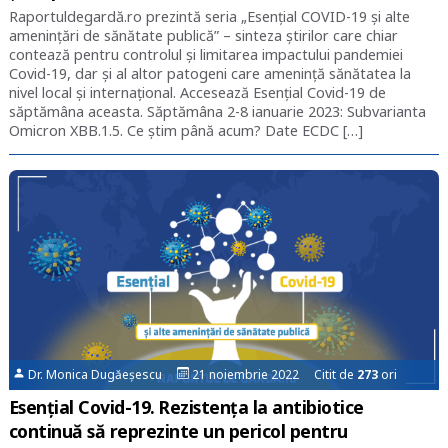
Raportuldegardă.ro prezintă seria „Esențial COVID-19 și alte
amenințări de sănătate publică” – sinteza știrilor care chiar
contează pentru controlul și limitarea impactului pandemiei
Covid-19, dar și al altor patogeni care amenință sănătatea la
nivel local și internațional. Accesează Esențial Covid-19 de
săptămâna aceasta. Săptămâna 2-8 ianuarie 2023: Subvarianta
Omicron XBB.1.5. Ce știm până acum? Date ECDC […]
Dr. Monica Dugăeșescu
21 noiembrie 2022 Citit de
273
ori
Esențial Covid-19. Rezistenţa la antibiotice
continuă să reprezinte un pericol pentru