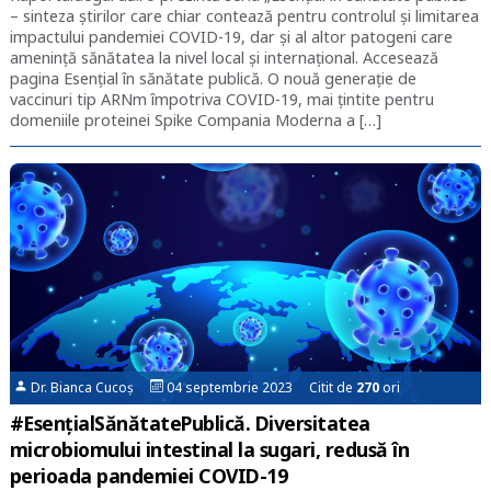
– sinteza știrilor care chiar contează pentru controlul și limitarea
impactului pandemiei COVID-19, dar și al altor patogeni care
amenință sănătatea la nivel local și internațional. Accesează
pagina Esențial în sănătate publică. O nouă generație de
vaccinuri tip ARNm împotriva COVID-19, mai țintite pentru
domeniile proteinei Spike Compania Moderna a […]
Dr. Bianca Cucoș
04 septembrie 2023 Citit de
270
ori
#EsențialSănătatePublică. Diversitatea
microbiomului intestinal la sugari, redusă în
perioada pandemiei COVID-19