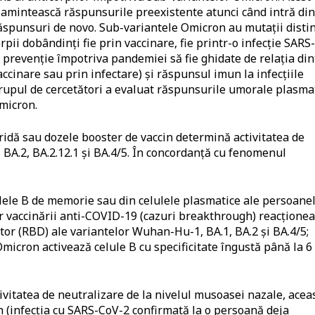
amintească răspunsurile preexistente atunci când intră din
 răspunsuri de novo. Sub-variantele Omicron au mutații disti
pii dobândinți fie prin vaccinare, fie printr-o infecție SARS-
e prevenție împotriva pandemiei să fie ghidate de relația din
ccinare sau prin infectare) și răspunsul imun la infecțiile
 grupul de cercetători a evaluat răspunsurile umorale plasma
Omicron.
ridă sau dozele booster de vaccin determină activitatea de
BA.2, BA.2.12.1 și BA.4/5. În concordanță cu fenomenul
ulele B de memorie sau din celulele plasmatice ale persoane
or vaccinării anti-COVID-19 (cazuri breakthrough) reacţione
tor (RBD) ale variantelor Wuhan-Hu-1, BA.1, BA.2 și BA.4/5;
Omicron activează celule B cu specificitate îngustă până la 6
tivitatea de neutralizare de la nivelul musoasei nazale, acea
h (infecția cu SARS-CoV-2 confirmată la o persoană deja