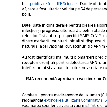
fost
publicate în eLIFE Sciences
. Datele obținut
AI, care a fost ulterior validat pe 54 de persoan
bolii.
Date luate în considerare pentru crearea algori
infecției și progresia ulterioară a bolii; rata d
celulelor T și anticorpii specifici SARS-CoV-2, 
dintre markerii imunitari inițiali și răspunsuril
naturală la cei vaccinați cu vaccinuri tip ARNm v
Au fost identificați mai mulți biomarkeri predic
receptori esențiali pentru detectarea ARN-ului v
inteferonului și a anumitor citokine asociate cu
EMA recomandă aprobarea vaccinurilor Com
Comitetul pentru medicamente de uz uman (CH
recomandat
extinderea utilizării Comirnaty și 
vaccinarea copiilor cu vârsta cuprinsă între 6 l