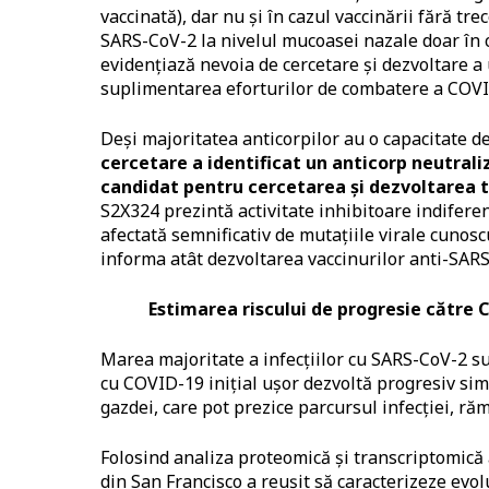
vaccinată), dar nu și în cazul vaccinării fără tre
SARS-CoV-2 la nivelul mucoasei nazale doar în caz
evidențiază nevoia de cercetare și dezvoltare a
suplimentarea eforturilor de combatere a COVI
Deși majoritatea anticorpilor au o capacitate 
cercetare a identificat un anticorp neutral
candidat pentru cercetarea și dezvoltarea t
S2X324 prezintă activitate inhibitoare indiferen
afectată semnificativ de mutațiile virale cunoscu
informa atât dezvoltarea vaccinurilor anti-SARS-
Estimarea riscului de progresie către C
Marea majoritate a infecțiilor cu SARS-CoV-2 su
cu COVID-19 inițial ușor dezvoltă progresiv si
gazdei, care pot prezice parcursul infecției, răm
Folosind analiza proteomică și transcriptomică 
din San Francisco a reușit să caracterizeze evo