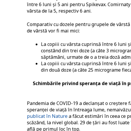
între 6 luni și 5 ani pentru Spikevax. Comirnaty 
vârsta de la 5, respectiv 6 ani.
Comparativ cu dozele pentru grupele de vârstă 
de vârstă vor fi mai mici:
La copiii cu vârsta cuprinsă între 6 luni 
constând din trei doze (a câte 3 microgra
săptămâni, urmate de o a treia doză admi
La copiii cu vârsta cuprinsă între 6 luni 
din două doze (a câte 25 micrograme fieca
Schimbările privind speranța de viață în p
Pandemia de COVID-19 a declanșat o creștere făr
speranței de viață în întreaga lume, nemaivăzut
publicat în Nature
a făcut estimări în ceea ce p
scăzând, la nivel global. 29 de țări au fost luat
află pe primul loc în top.