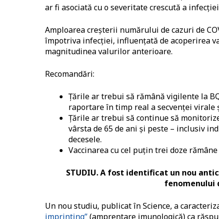
ar fi asociată cu o severitate crescută a infecți
Amploarea creșterii numărului de cazuri de COVI
împotriva infecției, influențată de acoperirea v
magnitudinea valurilor anterioare.
Recomandări:
Țările ar trebui să rămână vigilente la 
raportare în timp real a secvenței virale
Țările ar trebui să continue să monitoriz
vârsta de 65 de ani și peste – inclusiv indi
decesele.
Vaccinarea cu cel puțin trei doze rămâne 
STUDIU. A fost identificat un nou ant
fenomenului d
Un nou studiu, publicat în Science, a caracteriz
imprinting”
(amprentare imunologică) ca răspun