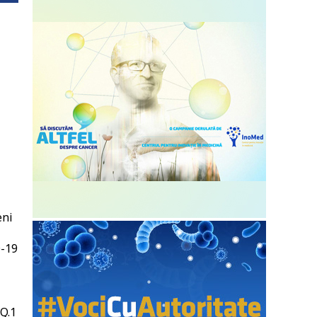
i
eni
D-19
BQ.1