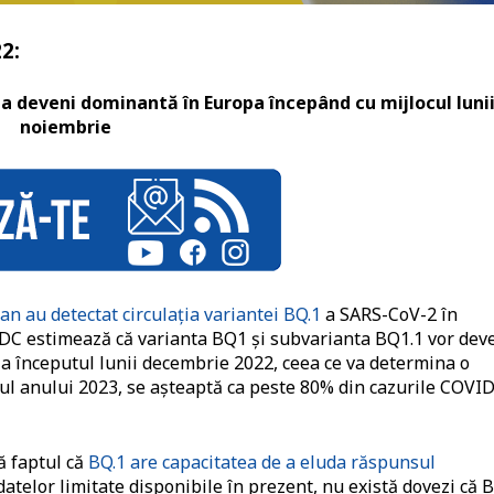
2:
a deveni dominantă în Europa începând cu mijlocul luni
noiembrie
an au detectat circulația variantei BQ.1
a SARS-CoV-2 în
C estimează că varianta BQ1 și subvarianta BQ1.1 vor dev
la începutul lunii decembrie 2022, ceea ce va determina o
tul anului 2023, se așteaptă ca peste 80% din cazurile COVI
ă faptul că
BQ.1 are capacitatea de a eluda răspunsul
datelor limitate disponibile în prezent, nu există dovezi că 