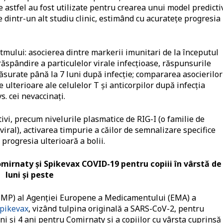
e astfel au fost utilizate pentru crearea unui model predicti
e dintr-un alt studiu clinic, estimând cu acuratețe progresia
tmului: asocierea dintre markerii imunitari de la începutul
e răspândire a particulelor virale infecțioase, răspunsurile
măsurate până la 7 luni după infecție; compararea asocierilor
e ulterioare ale celulelor T și anticorpilor după infecția
s. cei nevaccinați.
tivi, precum nivelurile plasmatice de RIG-I (o familie de
iral), activarea timpurie a căilor de semnalizare specifice
 progresia ulterioară a bolii.
irnaty și Spikevax COVID-19 pentru copiii în vârstă de
luni și peste
MP) al Agenției Europene a Medicamentului (EMA) a
Spikevax
, vizând tulpina originală a SARS-CoV-2, pentru
uni și 4 ani pentru Comirnaty și a copiilor cu vârsta cuprinsă