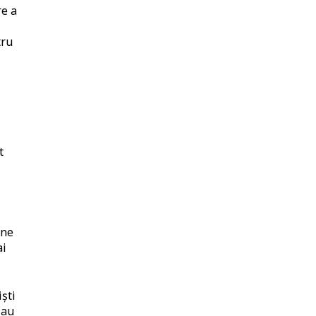
re a
tru
t
ane
ai
ști
 au