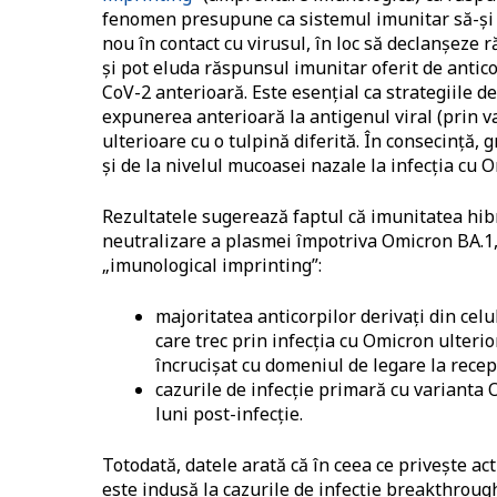
fenomen presupune ca sistemul imunitar să-și 
nou în contact cu virusul, în loc să declanșeze
și pot eluda răspunsul imunitar oferit de anticor
CoV-2 anterioară. Este esențial ca strategiile d
expunerea anterioară la antigenul viral (prin va
ulterioare cu o tulpină diferită. În consecință,
și de la nivelul mucoasei nazale la infecția cu 
Rezultatele sugerează faptul că imunitatea hib
neutralizare a plasmei împotriva Omicron BA.1, 
„imunological imprinting”:
majoritatea anticorpilor derivați din cel
care trec prin infecția cu Omicron ulteri
încrucişat cu domeniul de legare la recep
cazurile de infecție primară cu varianta 
luni post-infecție.
Totodată, datele arată că în ceea ce privește ac
este indusă la cazurile de infecție breakthroug