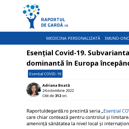
MEDICINA PERSONALIZATĂ
IMUNO-ONC
Esențial Covid-19. Subvariant
dominantă în Europa începând 
Esențial COVID-19
Adriana Boată
24 octombrie 2022
Citit de
312
ori.
Raportuldegardă.ro prezintă seria „
Esențial C
care chiar contează pentru controlul și limitar
amenință sănătatea la nivel local și internațion