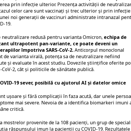
cerea prin infecție ulterior. Prezența activității de neutraliza
ul celor care sunt vaccinați și trec ulterior și prin infecție
 unei noi generații de vaccinuri administrate intranazal pen
D-19.
de neutralizare redusă pentru varianta Omicron,
echipa de
izant ultrapotent pan-variante, ce poate deveni un
erapiilor împotriva SARS-CoV-2.
Anticorpul monoclonal
t de varianta virală, potența sa de neutralizare nefiind
te și evaluate în acest studiu. Dovezile științifice oferite po
CoV-2, cât și politicile de sănătate publică.
OVID-19 sever, posibilă cu ajutorul AI și datelor omice
nt ușoare și fără complicații în faza acută, dar unele perso
mptome mai severe. Nevoia de a identifica biomarkeri imuni 
âne critică.
a mostrelor provenite de la 108 pacienți, un grup de speciali
luția răspunsului imun la pacienții cu COVID-19. Rezultatele