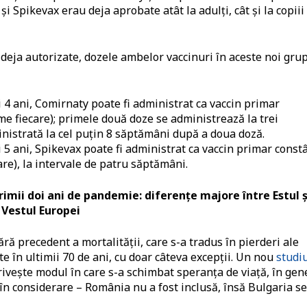
și Spikevax erau deja aprobate atât la adulți, cât și la copiii
deja autorizate, dozele ambelor vaccinuri în aceste noi gru
și 4 ani, Comirnaty poate fi administrat ca vaccin primar
me fiecare); primele două doze se administrează la trei
nistrată la cel puțin 8 săptămâni după a doua doză.
și 5 ani, Spikevax poate fi administrat ca vaccin primar const
re), la intervale de patru săptămâni.
rimii doi ani de pandemie: diferențe majore între Estul ș
Vestul Europei
ă precedent a mortalității, care s-a tradus în pierderi ale
e în ultimii 70 de ani, cu doar câteva excepții. Un nou
studi
rivește modul în care s-a schimbat speranța de viață, în gen
e în considerare – România nu a fost inclusă, însă Bulgaria se