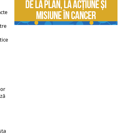
ncte
tre
tice
lor
ază
sta