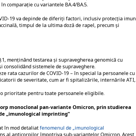
ei în comparație cu variantele BA.4/BA.5.
D-19 va depinde de diferiți factori, inclusiv protecția imu
accinală, timpul de la ultima doză de rapel, precum și
BQ.1, menținând testarea și supravegherea genomică cu
 și consolidând sistemele de supraveghere.
eze rata cazurilor de COVID-19 – în special la persoanele cu
catorii de severitate, cum ar fi spitalizările, internările ATI,
o prioritate pentru toate persoanele eligibile.
icorp monoclonal pan-variante Omicron, prin studierea
e „imunological imprinting”
at în mod detaliat
fenomenul de „imunological
s al anticorpilor împotriva sub-variantelor Omicron. Acest