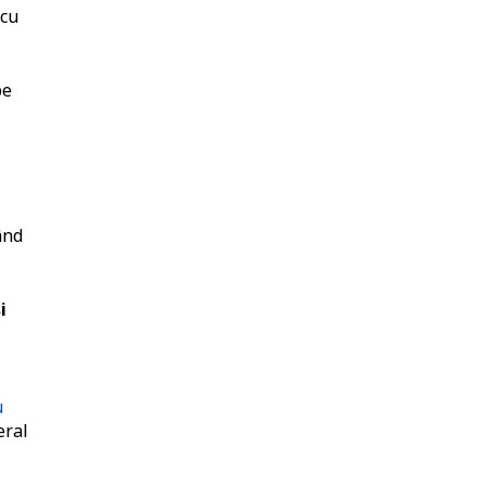
 cu
pe
ând
i
u
eral