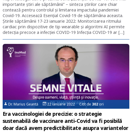
importante știri ale săptămânii” – sinteza știrilor care chiar
contează pentru controlul și limitarea impactului pandemiei
Covid-19. Accesează Esențial Covid-19 de săptămâna aceasta.
Știrile săptămânii 17-23 ianuarie 2022: Monitorizarea ritmului
cardiac prin dispozitive de tip wearable și algoritmi AI permite
detecția precoce a infecției COVID-19 Infecția COVID-19 ar […]
Dr. Marius Geantă
22 ianuarie 2022 Citit de
302
ori
Era vaccinologiei de precizie: o strategie
sustenabilă de vaccinare anti-Covid va fi posibilă
doar dacă avem predictibilitate asupra variantelor