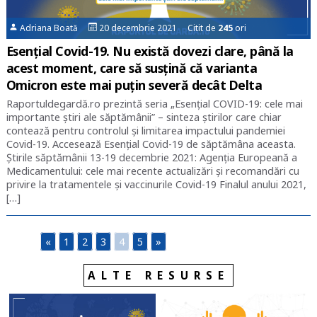
Adriana Boată
20 decembrie 2021 Citit de
245
ori
Esențial Covid-19. Nu există dovezi clare, până la
acest moment, care să susțină că varianta
Omicron este mai puțin severă decât Delta
Raportuldegardă.ro prezintă seria „Esențial COVID-19: cele mai
importante știri ale săptămânii” – sinteza știrilor care chiar
contează pentru controlul și limitarea impactului pandemiei
Covid-19. Accesează Esențial Covid-19 de săptămâna aceasta.
Știrile săptămânii 13-19 decembrie 2021: Agenția Europeană a
Medicamentului: cele mai recente actualizări și recomandări cu
privire la tratamentele și vaccinurile Covid-19 Finalul anului 2021,
[…]
«
1
2
3
4
5
»
ALTE RESURSE