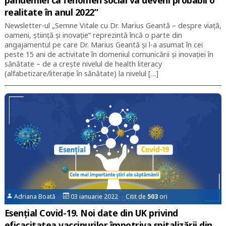
realitate în anul 2022”
Newsletter-ul „Semne Vitale cu Dr. Marius Geantă – despre viață,
oameni, știință și inovație” reprezintă încă o parte din
angajamentul pe care Dr. Marius Geantă și l-a asumat în cei
peste 15 ani de activitate în domeniul comunicării și inovației în
sănătate – de a crește nivelul de health literacy
(alfabetizare/literație în sănătate) la nivelul […]
Adriana Boată
03 ianuarie 2022 Citit de
503
ori
Esențial Covid-19. Noi date din UK privind
eficacitatea vaccinurilor împotriva spitalizării din