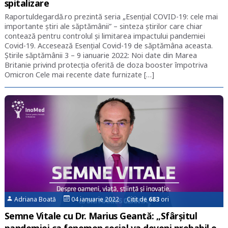
spitalizare
Raportuldegardă.ro prezintă seria „Esențial COVID-19: cele mai
importante știri ale săptămânii” – sinteza știrilor care chiar
contează pentru controlul și limitarea impactului pandemiei
Covid-19. Accesează Esențial Covid-19 de săptămâna aceasta.
Știrile săptămânii 3 – 9 ianuarie 2022: Noi date din Marea
Britanie privind protecția oferită de doza booster împotriva
Omicron Cele mai recente date furnizate […]
Adriana Boată
04 ianuarie 2022 Citit de
683
ori
Semne Vitale cu Dr. Marius Geantă: „Sfârșitul
pandemiei ca fenomen social va deveni probabil o