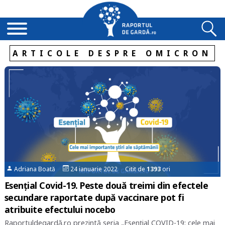
ARTICOLE DESPRE OMICRON
Adriana Boată
24 ianuarie 2022 Citit de
1393
ori
Esențial Covid-19. Peste două treimi din efectele
secundare raportate după vaccinare pot fi
atribuite efectului nocebo
Raportuldegardă.ro prezintă seria „Esențial COVID-19: cele mai