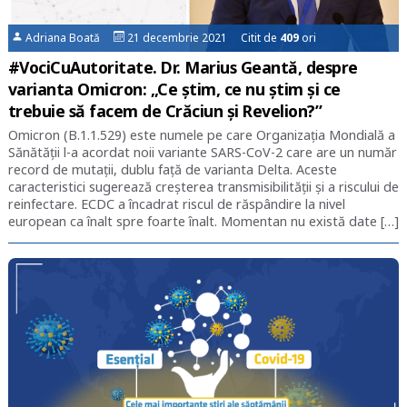
Adriana Boată
21 decembrie 2021 Citit de
409
ori
#VociCuAutoritate. Dr. Marius Geantă, despre
varianta Omicron: „Ce știm, ce nu știm și ce
trebuie să facem de Crăciun și Revelion?”
Omicron (B.1.1.529) este numele pe care Organizația Mondială a
Sănătății l-a acordat noii variante SARS-CoV-2 care are un număr
record de mutații, dublu față de varianta Delta. Aceste
caracteristici sugerează creșterea transmisibilității și a riscului de
reinfectare. ECDC a încadrat riscul de răspândire la nivel
european ca înalt spre foarte înalt. Momentan nu există date […]