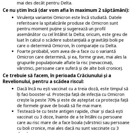
mai des decât pentru Delta.
Ce nu știm încă (dar vom afla în maximum 2 săptămâni):
Virulența variantei Omicron este încă studiată. Datele
referitoare la spitalizările produse de Omicron sunt
pentru moment puține și sugerează un profil
asemănător cu cel întâlnit la Delta; oricum, este greu de
luat în calcul o scădere substanțială a gravității bolii pe
care o determină Omicron, în comparație cu Delta.
Foarte probabil, vom avea de-a face cu o variantă
Omicron care determină, și ea, forme grave, mai ales la
grupurile populaționale aflate la risc (nevaccinați,
vârstnici, persoane care suferă și de alte boli cronice).
Ce trebuie să facem, în perioada Crăciunului și a
Revelionului, pentru a scădea riscul:
Dacă încă nu ești vaccinat cu a treia doză, este timpul să
îți faci booster-ul. Protecția față de infecția cu Omicron
crește la peste 70% și este de așteptat ca protecția față
de formele grave de boală să fie mai mare.
Testează-te cu teste antigen rapide, chiar și dacă ești
vaccinat cu 3 doze, înainte de a te întâlni cu persoane
care au risc mare de a face boala (vârstnici sau persoane
cu boli cronice, mai ales dacă nu sunt vaccinate cu 3