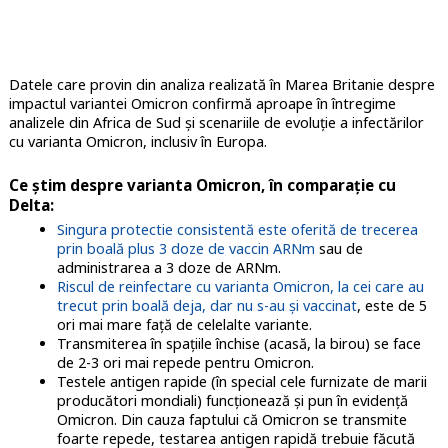
Datele care provin din analiza realizată în Marea Britanie despre
impactul variantei Omicron confirmă aproape în întregime
analizele din Africa de Sud și scenariile de evoluție a infectărilor
cu varianta Omicron, inclusiv în Europa.
Ce știm despre varianta Omicron, în comparație cu
Delta:
Singura protectie consistentă este oferită de trecerea
prin boală plus 3 doze de vaccin ARNm
sau de
administrarea a 3 doze de ARNm.
Riscul de reinfectare cu varianta Omicron, la cei care au
trecut prin boală deja, dar nu s-au și vaccinat
, este de 5
ori mai mare față de celelalte variante.
Transmiterea în spațiile închise (acasă, la birou) se face
de 2-3 ori mai repede pentru Omicron.
Testele antigen rapide (în special cele furnizate de marii
producători mondiali) funcționează și pun în evidență
Omicron. Din cauza faptului că Omicron se transmite
foarte repede, testarea antigen rapidă trebuie făcută