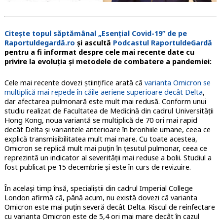
Citește topul săptămânal „Esențial Covid-19” de pe
Raportuldegardă.ro
și ascultă
Podcastul RaportuldeGardă
p
entru a fi informat despre cele mai recente date cu
privire la evoluția și metodele de combatere a pandemiei:
Cele mai recente dovezi științifice arată că
varianta Omicron se
multiplică mai repede în căile aeriene superioare decât Delta
,
dar afectarea pulmonară este mult mai redusă. Conform unui
studiu realizat de Facultatea de Medicină din cadrul Universității
Hong Kong, noua variantă se multiplică de 70 ori mai rapid
decât Delta și variantele anterioare în bronhiile umane, ceea ce
explică transmisibilitatea mult mai mare. Cu toate acestea,
Omicron se replică mult mai puțin în țesutul pulmonar, ceea ce
reprezintă un indicator al severității mai reduse a bolii. Studiul a
fost publicat pe 15 decembrie și este în curs de revizuire.
În același timp însă, specialiștii din cadrul Imperial College
London afirmă că, până acum, nu există dovezi că varianta
Omicron este mai puțin severă decât Delta. Riscul de reinfectare
cu varianta Omicron este de 5,4 ori mai mare decât în cazul