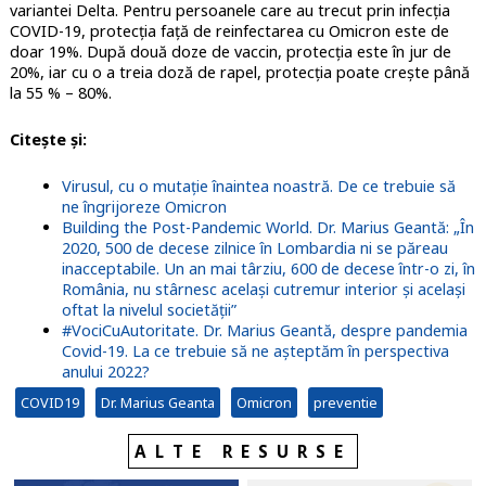
variantei Delta. Pentru persoanele care au trecut prin infecția
COVID-19, protecția față de reinfectarea cu Omicron este de
doar 19%. După două doze de vaccin, protecția este în jur de
20%, iar cu o a treia doză de rapel, protecția poate crește până
la 55 % – 80%.
Citește și:
Virusul, cu o mutație înaintea noastră. De ce trebuie să
ne îngrijoreze Omicron
Building the Post-Pandemic World. Dr. Marius Geantă: „În
2020, 500 de decese zilnice în Lombardia ni se păreau
inacceptabile. Un an mai târziu, 600 de decese într-o zi, în
România, nu stârnesc același cutremur interior și același
oftat la nivelul societății”
#VociCuAutoritate. Dr. Marius Geantă, despre pandemia
Covid-19. La ce trebuie să ne așteptăm în perspectiva
anului 2022?
COVID19
Dr. Marius Geanta
Omicron
preventie
ALTE RESURSE