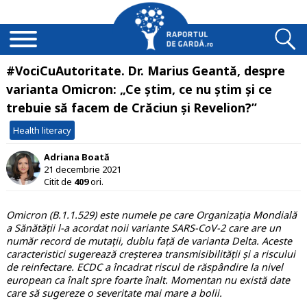
#VociCuAutoritate. Dr. Marius Geantă, despre
varianta Omicron: „Ce știm, ce nu știm și ce
trebuie să facem de Crăciun și Revelion?”
Health literacy
Adriana Boată
21 decembrie 2021
Citit de
409
ori.
Omicron (B.1.1.529) este numele pe care Organizația Mondială
a Sănătății l-a acordat noii variante SARS-CoV-2 care are un
număr record de mutații, dublu față de varianta Delta. Aceste
caracteristici sugerează creșterea transmisibilității și a riscului
de reinfectare. ECDC a încadrat riscul de răspândire la nivel
european ca înalt spre foarte înalt. Momentan nu există date
care să sugereze o severitate mai mare a bolii.