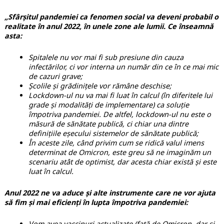
„Sfârșitul pandemiei ca fenomen social va deveni probabil o
realitate în anul 2022, în unele zone ale lumii. Ce înseamnă
asta:
Spitalele nu vor mai fi sub presiune din cauza
infectărilor, ci vor interna un număr din ce în ce mai mic
de cazuri grave;
Școlile și grădinițele vor rămâne deschise;
Lockdown-ul nu va mai fi luat în calcul (în diferitele lui
grade și modalități de implementare) ca soluție
împotriva pandemiei. De altfel, lockdown-ul nu este o
măsură de sănătate publică, ci chiar una dintre
definițiile eșecului sistemelor de sănătate publică;
În aceste zile, când privim cum se ridică valul imens
determinat de Omicron, este greu să ne imaginăm un
scenariu atât de optimist, dar acesta chiar există și este
luat în calcul.
Anul 2022 ne va aduce și alte instrumente care ne vor ajuta
să fim și mai eficienți în lupta împotriva pandemiei:
Vom avea vaccinuri actualizate (față de Omicron, dar și