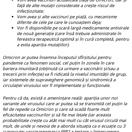
față de alte mutații considerate a crește riscul de
infecțiozitate;
Vom avea și alte vaccinuri pe piață, cu mecanisme
diferite de cele pe care le cunoaștem deja;
Vor fi disponibile pe scară largă medicamente antivirale
de nouă generație (care însă trebuie administrate în
fereastra terapeutică optimă și în cură completă, pentru
a evita apariția mutațiilor).
Omicron ar putea însemna începutul sfîrșitului pentru
pandemie ca fenomen social, cel puțin în zonele în care
bariera imunitară (obținută ca urmare a vaccinării și/sau a
trecerii prin infecție) va fi ridicată la nivelul imunității de grup,
iar sistemele de supraveghere genomică și sindromică a
circulației virusului vor fi implementate și funcționale.
Pentru că da, există o amenințare reală: apariția unor noi
variante ale virusului care ar putea să se transmită cel puțin la
fel de repede ca Omicron și care să scadă foarte mult
eficacitatea vaccinurilor și să fie mai letale (iar aceasta
probabilitate crește cu atât mai mult cu cât virusul circulă mai
mult, de unde și nevoia de a aborda situația ca o ecuație cu 3
cunoscute: vaccinare+masca FFP2 + testare = întreruperea