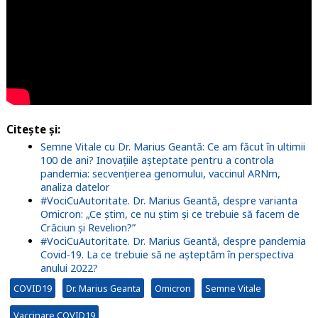
Citește și:
Semne Vitale cu Dr. Marius Geantă: Ce am făcut în ultimii
100 de ani? Inovațiile așteptate pentru a controla
pandemia: secvențierea genomului, vaccinul ARNm,
analiza datelor
#VociCuAutoritate. Dr. Marius Geantă, despre varianta
Omicron: „Ce știm, ce nu știm și ce trebuie să facem de
Crăciun și Revelion?”
#VociCuAutoritate. Dr. Marius Geantă, despre pandemia
Covid-19. La ce trebuie să ne așteptăm în perspectiva
anului 2022?
COVID19
Dr. Marius Geanta
Omicron
Semne Vitale
Vaccinare COVID19