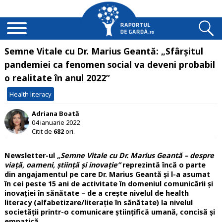
Semne Vitale cu Dr. Marius Geantă: „Sfârșitul
pandemiei ca fenomen social va deveni probabil
o realitate în anul 2022”
Health literacy
Adriana Boată
04 ianuarie 2022
Citit de
682
ori.
Newsletter-ul
„Semne Vitale cu Dr. Marius Geantă – despre
viață, oameni, știință și inovație”
reprezintă încă o parte
din angajamentul pe care Dr. Marius Geantă și l-a asumat
în cei peste 15 ani de activitate în domeniul comunicării și
inovației în sănătate – de a crește nivelul de health
literacy (alfabetizare/literație în sănătate) la nivelul
societății printr-o comunicare științifică umană, concisă și
empatică.