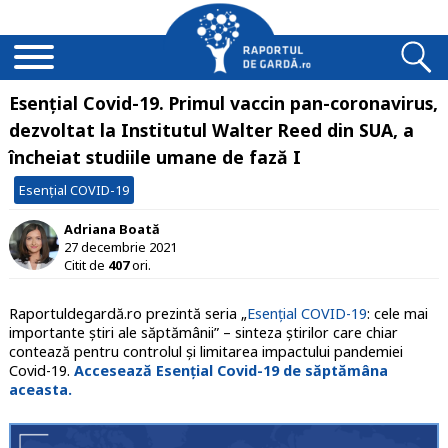
Esențial Covid-19. Primul vaccin pan-coronavirus,
dezvoltat la Institutul Walter Reed din SUA, a
încheiat studiile umane de fază I
Esențial COVID-19
Adriana Boată
27 decembrie 2021
Citit de
407
ori.
Raportuldegardă.ro prezintă seria „
Esențial COVID-19
: cele mai
importante știri ale săptămânii” – sinteza știrilor care chiar
contează pentru controlul și limitarea impactului pandemiei
Covid-19.
Accesează Esențial Covid-19 de săptămâna
aceasta.