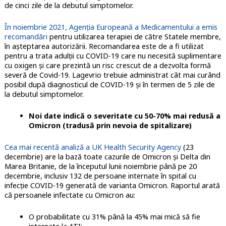
de cinci zile de la debutul simptomelor.
În noiembrie 2021, Agenția Europeană a Medicamentului a emis
recomandări
pentru utilizarea terapiei de către Statele membre,
în așteptarea autorizării. Recomandarea este de a fi utilizat
pentru a trata adulții cu COVID-19 care nu necesită suplimentare
cu oxigen și care prezintă un risc crescut de a dezvolta formă
severă de Covid-19. Lagevrio trebuie administrat cât mai curând
posibil după diagnosticul de COVID-19 și în termen de 5 zile de
la debutul simptomelor.
Noi date indică o severitate cu 50-70% mai redusă a
Omicron (tradusă prin nevoia de spitalizare)
Cea mai recentă analiză a UK Health Security Agency
(23
decembrie) are la bază toate cazurile de Omicron și Delta din
Marea Britanie, de la începutul lunii noiembrie până pe 20
decembrie, inclusiv 132 de persoane internate în spital cu
infecție COVID-19 generată de varianta Omicron. Raportul arată
că persoanele infectate cu Omicron au:
O probabilitate cu 31% până la 45% mai mică să fie