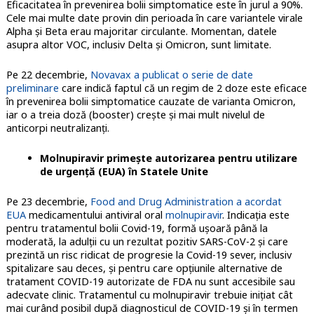
Eficacitatea în prevenirea bolii simptomatice este în jurul a 90%.
Cele mai multe date provin din perioada în care variantele virale
Alpha și Beta erau majoritar circulante. Momentan, datele
asupra altor VOC, inclusiv Delta și Omicron, sunt limitate.
Pe 22 decembrie,
Novavax a publicat o serie de date
preliminare
care indică faptul că un regim de 2 doze este eficace
în prevenirea bolii simptomatice cauzate de varianta Omicron,
iar o a treia doză (booster) crește și mai mult nivelul de
anticorpi neutralizanți.
Molnupiravir primește autorizarea pentru utilizare
de urgență (EUA) în Statele Unite
Pe 23 decembrie,
Food and Drug Administration a acordat
EUA
medicamentului antiviral oral
molnupiravir
. Indicația este
pentru tratamentul bolii Covid-19, formă ușoară până la
moderată, la adulții cu un rezultat pozitiv SARS-CoV-2 și care
prezintă un risc ridicat de progresie la Covid-19 sever, inclusiv
spitalizare sau deces, și pentru care opțiunile alternative de
tratament COVID-19 autorizate de FDA nu sunt accesibile sau
adecvate clinic. Tratamentul cu molnupiravir trebuie inițiat cât
mai curând posibil după diagnosticul de COVID-19 și în termen