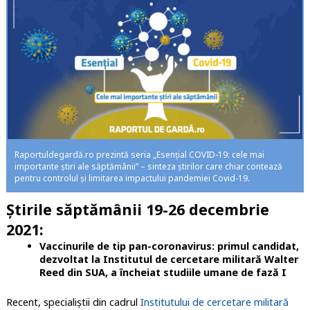
Raportuldegardă.ro prezintă seria „Esențial COVID-19: cele mai
importante știri ale săptămânii” – sinteza știrilor care chiar contează
pentru controlul și limitarea impactului pandemiei Covid-19.
Știrile săptămânii 19-26 decembrie
2021:
Vaccinurile de tip pan-coronavirus: primul candidat,
dezvoltat la Institutul de cercetare militară Walter
Reed din SUA, a încheiat studiile umane de fază I
Recent, specialiștii din cadrul
Institutului de cercetare militară