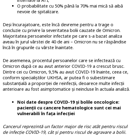
internate la ATI;
O probabilitate cu 50% până la 70% mai mică să aibă
nevoie de spitalizare.
Deși încurajatoare, este încă devreme pentru a trage o
concluzie cu privire la severitatea bolii cauzate de Omicron.
Majoritatea persoanelor infectate pe care s-a bazat analiza
aveau în jurul vârstei de 40 de ani – Omicron nu se răspândise
încă în grupurile cu vârste înaintate.
De asemenea, procentul persoanelor care se infectează cu
Omicron după ce au avut anterior COVID-19 a crescut brusc.
Dintre cei cu Omicron, 9,5% au avut COVID-19 înainte, ceea ce,
conform specialiștilor UKHSA, ar putea fi o subestimare
substanțială a proporției de reinfecții, deoarece multe infecții
anterioare au fost asimptomatice și neincluse în actuala analiză.
Noi date despre COVID-19 și bolile oncologice:
pacienții cu cancere hematologice sunt cei mai
vulnerabili în fața infecției
Cancerul reprezintă un factor major de risc atât pentru riscul
de infecție COVID-19, cât și pentru riscul de agravare a bolii.