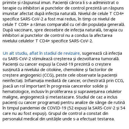
primite și răspunsul imun. Pacienții cărora li s-a administrat o
terapie cu inhibitori ai punctelor de control prezintă un răspuns
imunitar afectat după infecția naturală. Nivelul de celule T CD4+
specifice SARS-CoV-2 a fost mai redus, în timp ce nivelul de
celule T CD8+ a rămas comparabil cu cel din populația generală.
După vaccinare, spre deosebire de infecția naturală, terapia cu
inhibitori ai punctelor de control nu a condus la afectarea
nivelului celulelor T CD4+ specifice SARS-CoV-2.
Un alt studiu, aflat în stadiul de revizuire,
sugerează că infecția
cu SARS-CoV-2 stimulează creșterea și dezvoltarea tumorală.
Pacienții cu cancer expuși la Covid-19 prezintă o creștere
susținută a nivelului de citokine, chemokine și factorilor de
creștere angiogenici (CCG), peste cele observate la pacienții
neinfectați. Inflamația mediată de cancer, orchestrată prin CCG,
joacă un rol important în progresia cancerelor solide și
hematologice, inclusiv în proliferarea și supraviețuirea celulelor
maligne, angiogeneză și metastazare. Studiul de caz a inclus
pacienți cu cancer programați pentru analize de sânge de rutină
în timpul pandemiei de COVID-19 (52 expuși la SARS-CoV-2 și 54
care nu au fost expuși). Grupul de control a constat din
personalul medical din unitățile unde s-a efectuat testarea.