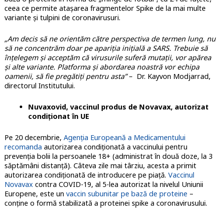
ceea ce permite atașarea fragmentelor Spike de la mai multe
variante și tulpini de coronavirusuri.
„Am decis să ne orientăm către perspectiva de termen lung, nu
să ne concentrăm doar pe apariția inițială a SARS. Trebuie să
înțelegem și acceptăm că virusurile suferă mutații, vor apărea
și alte variante. Platforma și abordarea noastră vor echipa
oamenii, să fie pregătiți pentru asta”
– Dr. Kayvon Modjarrad,
directorul Institutului.
Nuvaxovid, vaccinul produs de Novavax, autorizat
condiționat în UE
Pe 20 decembrie,
Agenția Europeană a Medicamentului
recomanda
autorizarea condiționată a vaccinului pentru
prevenția bolii la persoanele 18+ (administrat în două doze, la 3
săptămâni distanță). Câteva zile mai târziu, acesta a primit
autorizarea condiționată de introducere pe piață.
Vaccinul
Novavax
contra COVID-19, al 5-lea autorizat la nivelul Uniunii
Europene, este un
vaccin subunitar pe bază de proteine
–
conține o formă stabilizată a proteinei spike a coronavirusului.