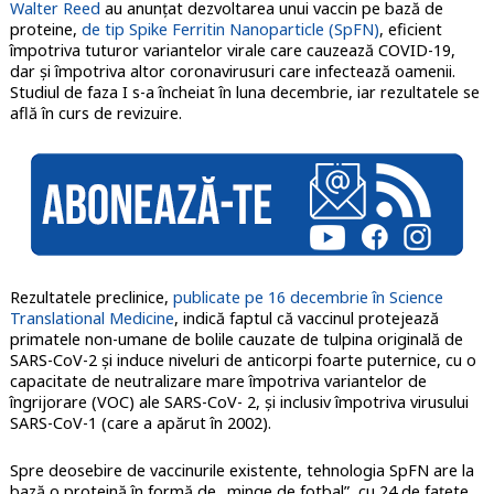
Walter Reed
au anunțat dezvoltarea unui vaccin pe bază de
proteine,
de tip Spike Ferritin Nanoparticle (SpFN)
, eficient
împotriva tuturor variantelor virale care cauzează COVID-19,
dar și împotriva altor coronavirusuri care infectează oamenii.
Studiul de faza I s-a încheiat în luna decembrie, iar rezultatele se
află în curs de revizuire.
Rezultatele preclinice,
publicate pe 16 decembrie în Science
Translational Medicine
, indică faptul că vaccinul protejează
primatele non-umane de bolile cauzate de tulpina originală de
SARS-CoV-2 și induce niveluri de anticorpi foarte puternice, cu o
capacitate de neutralizare mare împotriva variantelor de
îngrijorare (VOC) ale SARS-CoV- 2, și inclusiv împotriva virusului
SARS-CoV-1 (care a apărut în 2002).
Spre deosebire de vaccinurile existente, tehnologia SpFN are la
bază o proteină în formă de „minge de fotbal”, cu 24 de fațete,