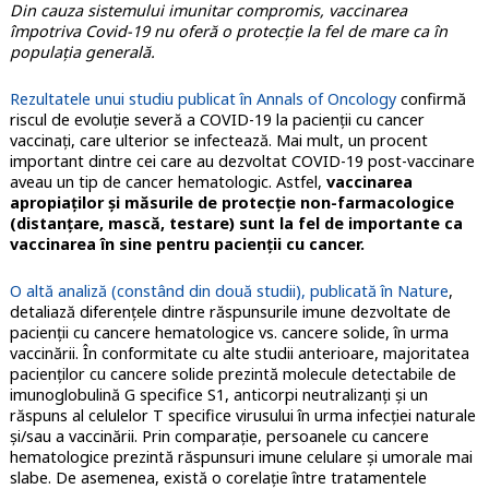
Din cauza sistemului imunitar compromis, vaccinarea
împotriva Covid-19 nu oferă o protecție la fel de mare ca în
populația generală.
Rezultatele unui studiu publicat în Annals of Oncology
confirmă
riscul de evoluție severă a COVID-19 la pacienții cu cancer
vaccinați, care ulterior se infectează. Mai mult, un procent
important dintre cei care au dezvoltat COVID-19 post-vaccinare
aveau un tip de cancer hematologic. Astfel,
vaccinarea
apropiaților și măsurile de protecție non-farmacologice
(distanțare, mască, testare) sunt la fel de importante ca
vaccinarea în sine pentru pacienții cu cancer.
O altă analiză (constând din două studii), publicată în Nature
,
detaliază diferențele dintre răspunsurile imune dezvoltate de
pacienții cu cancere hematologice vs. cancere solide, în urma
vaccinării. În conformitate cu alte studii anterioare, majoritatea
pacienților cu cancere solide prezintă molecule detectabile de
imunoglobulină G specifice S1, anticorpi neutralizanți și un
răspuns al celulelor T specifice virusului în urma infecției naturale
și/sau a vaccinării. Prin comparație, persoanele cu cancere
hematologice prezintă răspunsuri imune celulare și umorale mai
slabe. De asemenea, există o corelație între tratamentele