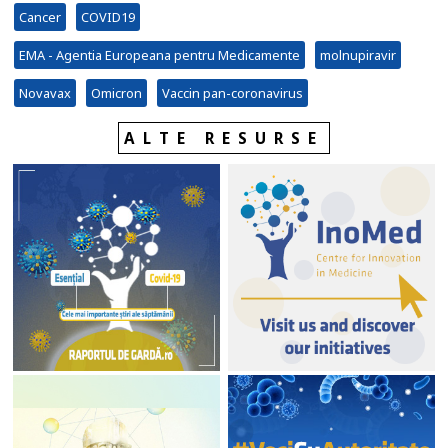
Cancer
COVID19
EMA - Agentia Europeana pentru Medicamente
molnupiravir
Novavax
Omicron
Vaccin pan-coronavirus
ALTE RESURSE