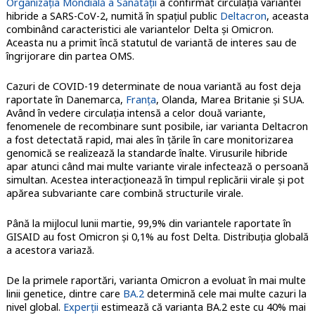
Organizația Mondială a Sănătății
a confirmat circulația variantei
hibride a SARS-CoV-2, numită în spațiul public
Deltacron
, aceasta
combinând caracteristici ale variantelor Delta și Omicron.
Aceasta nu a primit încă statutul de variantă de interes sau de
îngrijorare din partea OMS.
Cazuri de COVID-19 determinate de noua variantă au fost deja
raportate în Danemarca,
Franța
, Olanda, Marea Britanie și SUA.
Având în vedere circulația intensă a celor două variante,
fenomenele de recombinare sunt posibile, iar varianta Deltacron
a fost detectată rapid, mai ales în țările în care monitorizarea
genomică se realizează la standarde înalte. Virusurile hibride
apar atunci când mai multe variante virale infectează o persoană
simultan. Acestea interacționează în timpul replicării virale și pot
apărea subvariante care combină structurile virale.
Până la mijlocul lunii martie, 99,9% din variantele raportate în
GISAID au fost Omicron și 0,1% au fost Delta. Distribuția globală
a acestora variază.
De la primele raportări, varianta Omicron a evoluat în mai multe
linii genetice, dintre care
BA.2
determină cele mai multe cazuri la
nivel global.
Experții
estimează că varianta BA.2 este cu 40% mai