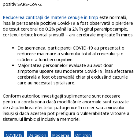
pozitiv SARS-CoV-2.
Reducerea cantității de materie cenușie în timp
este normală,
însă la persoanele pozitive Covid-19 a fost observată o pierdere
de țesut cerebral de 0,2% până la 2% în girul parahipocampic,
cortexul orbitofrontal și insulă – arii cerebrale implicate în miros.
De asemenea, participanții COVID-19 au prezentat o
reducere mai mare a volumului total al creierului și o
scădere a funcției cognitive.
Majoritatea persoanelor evaluate au avut doar
simptome ușoare sau moderate Covid-19, însă afectarea
cerebrală a fost observabilă chiar și excluzând cazurile
care au necesitat spitalizare.
Conform autorilor, investigații suplimentare sunt necesare
pentru a concluziona dacă modificările anormale sunt cauzate
de răspândirea efectelor patogenice în creier sau a virusului
însuși și dacă acestea pot prefigura o vulnerabilitate viitoare a
sistemului limbic și inclusiv a memoriei.
COVID19
Deltacron
Moderna
Omicron