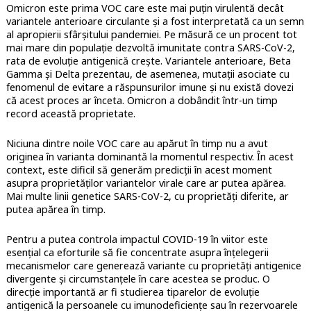
Omicron este prima VOC care este mai puțin virulentă decât
variantele anterioare circulante și a fost interpretată ca un semn
al apropierii sfârșitului pandemiei. Pe măsură ce un procent tot
mai mare din populație dezvoltă imunitate contra SARS-CoV-2,
rata de evoluție antigenică crește. Variantele anterioare, Beta
Gamma și Delta prezentau, de asemenea, mutații asociate cu
fenomenul de evitare a răspunsurilor imune și nu există dovezi
că acest proces ar înceta. Omicron a dobândit într-un timp
record această proprietate.
Niciuna dintre noile VOC care au apărut în timp nu a avut
originea în varianta dominantă la momentul respectiv. În acest
context, este dificil să generăm predicții în acest moment
asupra proprietăților variantelor virale care ar putea apărea.
Mai multe linii genetice SARS-CoV-2, cu proprietăți diferite, ar
putea apărea în timp.
Pentru a putea controla impactul COVID-19 în viitor este
esențial ca eforturile să fie concentrate asupra înțelegerii
mecanismelor care generează variante cu proprietăți antigenice
divergente și circumstanțele în care acestea se produc. O
direcție importantă ar fi studierea tiparelor de evoluție
antigenică la persoanele cu imunodeficiențe sau în rezervoarele