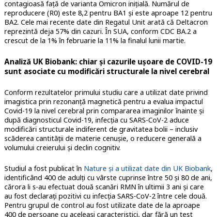
contagioasă față de varianta Omicron inițială. Numărul de
reproducere (R0) este 8,2 pentru BA1 și este aproape 12 pentru
BA2. Cele mai recente date din Regatul Unit arată că Deltacron
reprezintă deja 57% din cazuri. În SUA, conform CDC BA.2 a
crescut de la 1% în februarie la 11% la finalul lunii martie.
Analiză UK Biobank: chiar și cazurile ușoare de COVID-19
sunt asociate cu modificări structurale la nivel cerebral
Conform rezultatelor primului studiu care a utilizat date privind
imagistica prin rezonanță magnetică pentru a evalua impactul
Covid-19 la nivel cerebral prin compararea imaginilor înainte și
după diagnosticul Covid-19, infecția cu SARS-CoV-2 aduce
modificări structurale indiferent de gravitatea bolii – inclusiv
scăderea cantității de materie cenușie, o reducere generală a
volumului creierului și declin cognitiv.
Studiul a fost publicat în
Nature și a utilizat date din UK Biobank
,
identificând 400 de adulți cu vârste cuprinse între 50 și 80 de ani,
cărora li s-au efectuat două scanări RMN în ultimii 3 ani și care
au fost declarați pozitivi cu infecția SARS-CoV-2 între cele două.
Pentru grupul de control au fost utilizate date de la aproape
400 de persoane cu aceleași caracteristici, dar fără un test