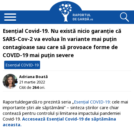
Esențial Covid-19. Nu există nicio garanție că
SARS-Cov-2 va evolua în variante mai puțin
contagioase sau care să provoace forme de
COVID-19 mai puțin severe
Esențial COVID-19
Adriana Boată
21 martie 2022
Citit de
264
ori.
Raportuldegardă.ro prezintă seria „
Esențial COVID-19
: cele mai
importante știri ale săptămânii” – sinteza știrilor care chiar
contează pentru controlul și limitarea impactului pandemiei
Covid-19.
Accesează Esențial Covid-19 de săptămâna
aceasta.