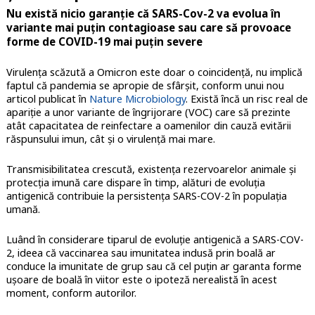
Nu există nicio garanție că SARS-Cov-2 va evolua în
variante mai puțin contagioase sau care să provoace
forme de COVID-19 mai puțin severe
Virulența scăzută a Omicron este doar o coincidență, nu implică
faptul că pandemia se apropie de sfârșit, conform unui nou
articol publicat în
Nature Microbiology
. Există încă un risc real de
apariție a unor variante de îngrijorare (VOC) care să prezinte
atât capacitatea de reinfectare a oamenilor din cauză evitării
răspunsului imun, cât și o virulență mai mare.
Transmisibilitatea crescută, existența rezervoarelor animale și
protecția imună care dispare în timp, alături de evoluția
antigenică contribuie la persistența SARS-COV-2 în populația
umană.
Luând în considerare tiparul de evoluție antigenică a SARS-COV-
2, ideea că vaccinarea sau imunitatea indusă prin boală ar
conduce la imunitate de grup sau că cel puțin ar garanta forme
ușoare de boală în viitor este o ipoteză nerealistă în acest
moment, conform autorilor.