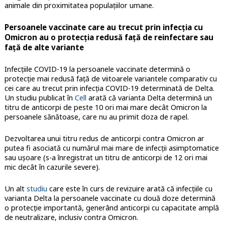
animale din proximitatea populațiilor umane.
Persoanele vaccinate care au trecut prin infecția cu
Omicron au o protecția redusă față de reinfectare sau
față de alte variante
Infecțiile COVID-19 la persoanele vaccinate determină o
protecție mai redusă față de viitoarele variantele comparativ cu
cei care au trecut prin infecția COVID-19 determinată de Delta.
Un studiu publicat în
Cell
arată că varianta Delta determină un
titru de anticorpi de peste 10 ori mai mare decât Omicron la
persoanele sănătoase, care nu au primit doza de rapel.
Dezvoltarea unui titru redus de anticorpi contra Omicron ar
putea fi asociată cu numărul mai mare de infecții asimptomatice
sau ușoare (s-a înregistrat un titru de anticorpi de 12 ori mai
mic decât în cazurile severe).
Un alt
studiu
care este în curs de revizuire arată că infecțiile cu
varianta Delta la persoanele vaccinate cu două doze determină
o protecție importantă, generând anticorpi cu capacitate amplă
de neutralizare, inclusiv contra Omicron.