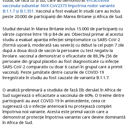
studii, de fază III și IIb, care au demonstrat
eficacitatea
vaccinului subunitar NVX-CoV2373 împotriva noilor variante
B.1.1.7 și B.1.351
. Vaccinul a fost evaluat în studii care au inclus
peste 20.000 de participanți din Marea Britanie și Africa de Sud.
Studiul derulat în Marea Britanie inclus 15.000 de participanți cu
vârste cuprinse între 18 și 84 de ani. Obiectivul primar al acestui
studiu a evaluat apariția infecției simptomatice cu SARS-CoV-2
(formă ușoară, moderată sau severă) cu debut la cel puțin 7 zile
după a doua doză de vaccin la persoane cu test negativ la
înrolare. vaccinul a demonstrat o eficacitate de 89,3% (56 de
persoane din grupul placebo au fost diagnosticate cu infecție
SARS-CoV-2 comparativ cu doar 6 cazuri în grupul care a primit
vaccinul). Peste jumătate dintre cazurile de COVID-19
înregistrate în studiu au fost cauzate de varianta B.1.1.7.
O analiză preliminară a studiului de fază IIb derulat în Africa de
Sud sugerează o eficacitate a vaccinului de 60%. O treime dintre
participanti au avut COVID-19 în antecedente, ceea ce
sugerează că o infecție anterioară nu protejează complet
împotriva noii variante. Acesta este primul vaccin care a
demonstrat protecție împotriva variantei care devine dominantă
în Africa de Sud.