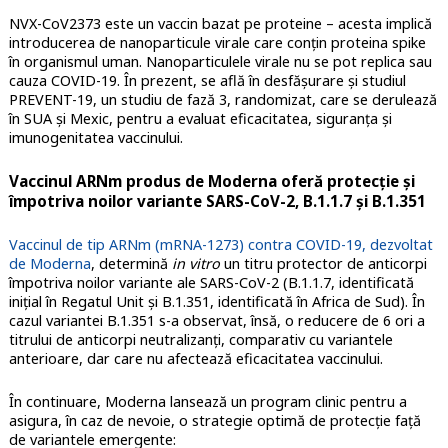
NVX-CoV2373 este un vaccin bazat pe proteine – acesta implică
introducerea de nanoparticule virale care conțin proteina spike
în organismul uman. Nanoparticulele virale nu se pot replica sau
cauza COVID-19. În prezent, se află în desfășurare și studiul
PREVENT-19, un studiu de fază 3, randomizat, care se derulează
în SUA și Mexic, pentru a evaluat eficacitatea, siguranța și
imunogenitatea vaccinului.
Vaccinul ARNm produs de Moderna oferă protecție și
împotriva noilor variante SARS-CoV-2, B.1.1.7 și B.1.351
Vaccinul de tip ARNm (mRNA-1273) contra COVID-19, dezvoltat
de Moderna
, determină
in vitro
un titru protector de anticorpi
împotriva noilor variante ale SARS-CoV-2 (B.1.1.7, identificată
inițial în Regatul Unit și B.1.351, identificată în Africa de Sud). În
cazul variantei B.1.351 s-a observat, însă, o reducere de 6 ori a
titrului de anticorpi neutralizanți, comparativ cu variantele
anterioare, dar care nu afectează eficacitatea vaccinului.
În continuare, Moderna lansează un program clinic pentru a
asigura, în caz de nevoie, o strategie optimă de protecție față
de variantele emergente: