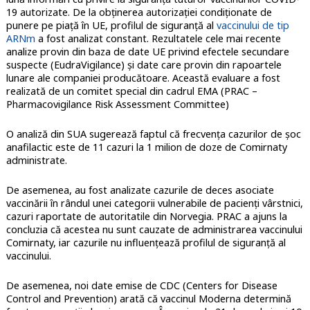
19 autorizate. De la obținerea autorizației condiționate de
punere pe piață în UE, profilul de siguranță al
vaccinului de tip
ARNm
a fost analizat constant. Rezultatele cele mai recente
analize provin din baza de date UE privind efectele secundare
suspecte (EudraVigilance) și date care provin din rapoartele
lunare ale companiei producătoare. Această evaluare a fost
realizată de un comitet special din cadrul EMA (PRAC –
Pharmacovigilance Risk Assessment Committee)
O analiză din SUA sugerează faptul că frecvența cazurilor de șoc
anafilactic este de 11 cazuri la 1 milion de doze de Comirnaty
administrate.
De asemenea, au fost analizate cazurile de deces asociate
vaccinării în rândul unei categorii vulnerabile de pacienți vârstnici,
cazuri raportate de autoritatile din Norvegia. PRAC a ajuns la
concluzia că acestea nu sunt cauzate de administrarea vaccinului
Comirnaty, iar cazurile nu influențează profilul de siguranță al
vaccinului.
De asemenea, noi date emise de CDC (Centers for Disease
Control and Prevention) arată că vaccinul Moderna determină