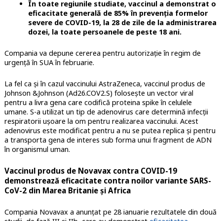
În toate regiunile studiate, vaccinul a demonstrat o
eficacitate generală de 85% în prevenția formelor
severe de COVID-19, la 28 de zile de la administrarea
dozei, la toate persoanele de peste 18 ani.
Compania va depune cererea pentru autorizație în regim de
urgență în SUA în februarie.
La fel ca și în cazul vaccinului AstraZeneca, vaccinul produs de
Johnson &Johnson (Ad26.COV2.S) folosește un vector viral
pentru a livra gena care codifică proteina spike în celulele
umane. S-a utilizat un tip de adenovirus care determină infecții
respiratorii ușoare la om pentru realizarea vaccinului. Acest
adenovirus este modificat pentru a nu se putea replica și pentru
a transporta gena de interes sub forma unui fragment de ADN
în organismul uman.
Vaccinul produs de Novavax contra COVID-19
demonstrează eficacitate contra noilor variante SARS-
CoV-2 din Marea Britanie și Africa
Compania Novavax a anunțat pe 28 ianuarie rezultatele din două