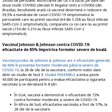
24.000 de persoane. Autorizarea din UE s-a bazat pe date din
două studii: COV002 (derulat în Regatul Unit) și COV003 (din
Brazilia). Rezultatele arată că vaccinul determină o reducere de
59,5% a numărului de cazuri COVID-19 simptomatice la
persoanele care au primit vaccinul (64 din 5.258 au făcut infecție
SARS-CoV-2 simptomatică), comparativ cu cei care nu au primit
vaccin (154 din 5.210 au făcut infecție SARS-CoV-2
simptomatică).
Vaccinul Johnson & Johnson contra COVID-19:
eficacitate de 85% împotriva formelor severe de boală
Vaccinul produs de Johnson & Johnson are o eficacitate generală
de 66% în prevenția formelor moderate până la severe de
COVID-19
, la 28 de zile de la vaccinare, conform noilor date
dintr-un studiu de fază 3.
Studiul ENSEMBLE
a inclus peste
43.000 de participanți pentru a evalua eficacitatea și siguranța
vaccinului și se derulează în 8 țări.
În SUA, vaccinul a demonstrat o eficacitate de 72%
contra formelor moderate și severe de COVID-19.
În Africa de Sud, eficacitatea vaccinului a fost de 57%, la
28 zile de la vaccinare.