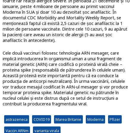
foarte rar reacții alergice severe. În perioada 21 decembrie și 10
ianuarie, peste 4 milioane de persoane au primit vaccinul
Moderna în SUA și doar 10 au dezvoltat șoc anafilactic. În
documentul CDC Morbidity and Mortality Weekly Report, se
menționează faptul că există 2,5 cazuri de șoc anafilactic la 1
milion de persoane vaccinate. Dintre cele 10 cazuri, 9 au apărut
la pacienți care aveau un istoric de alergii (5 au avut șoc
anafilactic în antecedente).
Cele două vaccinuri folosesc tehnologia ARN mesager, care
implică introducerea în organismul uman a unui fragment de
material genetic (ARN) care codifică o proteină virală cheie –
proteina spike (responsabilă de pătrunderea în celulele uman).
Această proteină este importantă pentru că ea conduce la
producția de anticorpi neutralizanți. În urma vaccinării, celulele
vor traduce mesajul codificat în ARN-ul mesager și vor produce
temporar proteina spike. Materialul genetic nu pătrunde în
nucleul celulei și este distrus după ce setul de instrucțiuni a
contribuit la producerea fragmentului viral.
astrazeneca
COVID19
Marea Britanie
Moderna
Pfizer
Vaccin ARNm
varianta virala