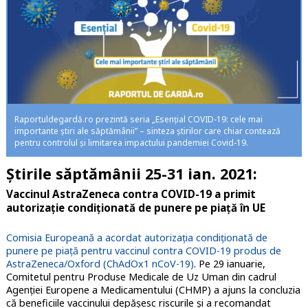
Raportuldegardă.ro prezintă seria „Esențial COVID-19: cele mai
importante știri ale săptămânii” – sinteza știrilor care chiar contează
pentru controlul și limitarea impactului pandemiei Covid-19.
Știrile săptămânii 25-31 ian. 2021:
Vaccinul AstraZeneca contra COVID-19 a primit
autorizație condiționată de punere pe piață în UE
Comisia Europeană a acordat autorizația condiționată de
punere pe piață pentru vaccinul contra COVID-19 produs de
AstraZeneca/Oxford (ChAdOx1 nCoV-19)
. Pe 29 ianuarie,
Comitetul pentru Produse Medicale de Uz Uman din cadrul
Agenției Europene a Medicamentului (CHMP) a ajuns la concluzia
că beneficiile vaccinului depășesc riscurile și a recomandat