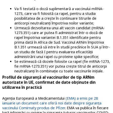
Va fi testată o doză suplimentară a vaccinului mRNA-
1273, care va fi folosită ca rapel, pentru a studia
posibilitatea de a crește în continuare titrurile de
anticorpi neutralizanți împotriva noilor variante;
Urmează dezvoltarea unui alt vaccin candidat (mRNA-
1273.351) care ar putea fi administrat într-o doză de
rapel împotriva variantei B.1.351 identificate pentru
prima dată în Africa de Sud. Vaccinul ARNm împotriva
B.1.351 urmează să intre în studii preclinice în SUA și într-
un studiu de fază I pentru evaluarea eficacității
administrării unui rapel cu proteine spike specifice;
Se estimează că dozele folosite ca rapel (fie mRNA-1273,
fie mRNA-1273.351) vor putea crește titrul de anticorpi
neutralizanți în combinație cu toate vaccinurile inițiale.
Profilul de siguranță al vaccinurilor de tip ARNm
autorizate în UE, confirmat de date obținute din
utilizarea în practică
Agenția Europeană a Medicamentului
(EMA) a emis pe 28
ianuarie un document care oferă noi date despre siguranța
vaccinului Comirnaty produs de Pfizer
. EMA va publica în fiecare
lună informări cu privire la siguranța tuturor vaccinurilor COVID-