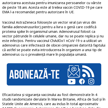
autorizarea acestuia pentru imunizarea persoanelor cu vârste
de peste 18 ani. Acesta este al treilea vaccin COVID-19 pe care
EMA l-a recomandat pentru autorizare în UE.
Vaccinul AstraZeneca folosește un vector viral (un virus din
familia adenovirusurilor) pentru a livra o genă care codifică
proteina spike în organismul uman. Adenovirusul folosit ca
vector pătrunde în celulele umane, dar nu se poate replica și nu
este infecțios. Pentru vaccinul ChAdOx1 nCoV-19 s-a utilizat un
adenovirus care infectează de obicei cimpanzeii datorită faptului
că astfel se poate evita introducerea în organism a unui tip de
adenovirus cu o prevalență mare în populația umană.
Eficacitatea și siguranța vaccinului au fost demonstrate în 4
studii randomizate derulate în Marea Britanie, Africa de Sud și în
Statele Unite ale Americii, care au inclus în total aproximativ