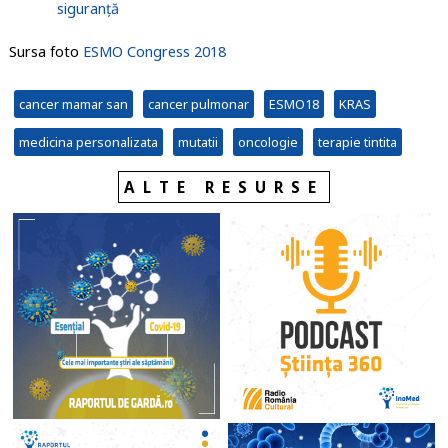
siguranță
Sursa foto
ESMO Congress 2018
cancer mamar san
cancer pulmonar
ESMO18
KRAS
medicina personalizata
mutatii
oncologie
terapie tintita
ALTE RESURSE