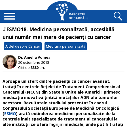
#ESMO18. Medicina personalizată, accesibilă
unui număr mai mare de pacienți cu cancer
Altfel despre Cancer
Medicina personalizată
Dr. Amelia Voinea
20 octombrie 2018
Citit de
3380
ori.
Aproape un sfert dintre pacienții cu cancer avansat,
tratați în centrele Rețelei de Tratament Comprehensiv al
Cancerului (NCCN) din Statele Unite ale Americii, primesc
medicație inovativă țintită mutațiilor ADN ale tumorilor
acestora. Rezultatele studiului prezentat în cadrul
Congresului Societății Europene de Medicină Oncologică
(
ESMO
) arată extinderea medicinei personalizate de la
centrele înalt specializate de tratament al cancerului la
alte instituții ce oferă îngrijiri medicale, unde pot fi tratați