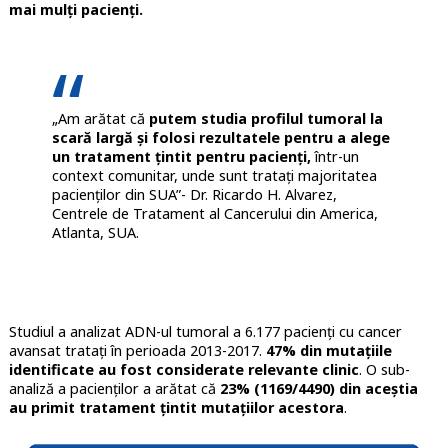
mai mulți pacienți.
„Am arătat că
putem studia profilul tumoral la
scară largă și folosi rezultatele pentru a alege
un tratament țintit pentru pacienți,
într-un
context comunitar, unde sunt tratați majoritatea
pacienților din SUA”- Dr. Ricardo H. Alvarez,
Centrele de Tratament al Cancerului din America,
Atlanta, SUA.
Studiul a analizat ADN-ul tumoral a 6.177 pacienți cu cancer
avansat tratați în perioada 2013-2017.
47% din mutațiile
identificate au fost considerate relevante clinic
. O sub-
analiză a pacienților a arătat că
23% (1169/4490) din aceștia
au primit tratament țintit mutațiilor acestora
.