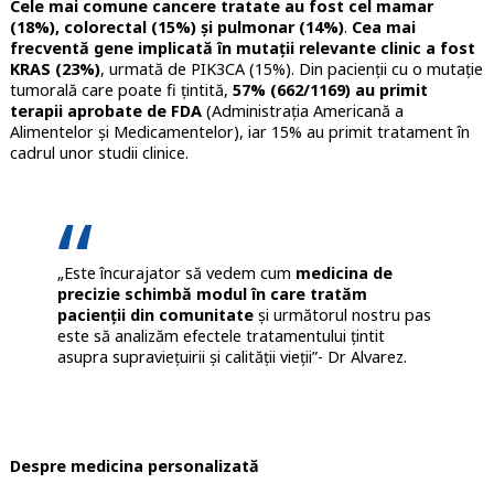
Cele mai comune cancere tratate au fost cel mamar
(18%), colorectal (15%) și pulmonar (14%)
.
Cea mai
frecventă gene implicată în mutații relevante clinic a fost
KRAS (23%)
, urmată de PIK3CA (15%). Din pacienții cu o mutație
tumorală care poate fi țintită,
57% (662/1169) au primit
terapii aprobate de FDA
(Administrația Americană a
Alimentelor și Medicamentelor), iar 15% au primit tratament în
cadrul unor studii clinice.
„Este încurajator să vedem cum
medicina de
precizie schimbă modul în care tratăm
pacienții din comunitate
și următorul nostru pas
este să analizăm efectele tratamentului țintit
asupra supraviețuirii și calității vieții”- Dr Alvarez.
Despre medicina personalizată