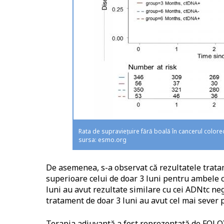
Rata de supraviețuire fără boală în cancerul colore
sursa: esmo.org
De asemenea, s-a observat că rezultatele trata
superioare celui de doar 3 luni pentru ambele ca
luni au avut rezultate similare cu cei ADNtc nega
tratament de doar 3 luni au avut cel mai sever 
Terapia adjuvantă a fost reprezentată de FOLOX (a