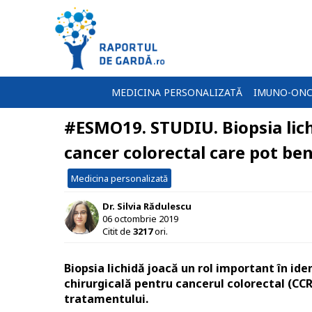
MEDICINA PERSONALIZATĂ
IMUNO-ONC
#ESMO19. STUDIU. Biopsia lichi
cancer colorectal care pot be
Medicina personalizată
Dr. Silvia Rădulescu
06 octombrie 2019
Citit de
3217
ori.
Biopsia lichidă joacă un rol important în ide
chirurgicală pentru cancerul colorectal (CCR)
tratamentului.