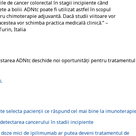
ile de cancer colorectal în stagii incipiente când
e a bolii. ADNtc poate fi utilizat astfel în scopul
tru chimoterapie adjuvantă. Dacă studii viitoare vor
estea vor schimba practica medicală clinică.” –
Turin, Italia
estarea ADNtc deschide noi oportunități pentru tratamentul
i
.
e selecta pacienții ce răspund cel mai bine la imunoterapi
 detectarea cancerului în stadii incipiente
doze mici de ipilimumab ar putea deveni tratamentul de