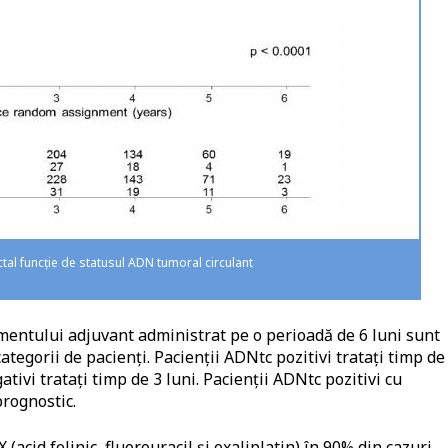
ctal funcție de statusul ADN tumoral circulant
mentului adjuvant administrat pe o perioadă de 6 luni sunt
tegorii de pacienți. Pacienții ADNtc pozitivi tratați timp de
tivi tratați timp de 3 luni. Pacienții ADNtc pozitivi cu
prognostic.
cid folinic, fluorouracil și oxaliplatin) în 90% din cazuri.