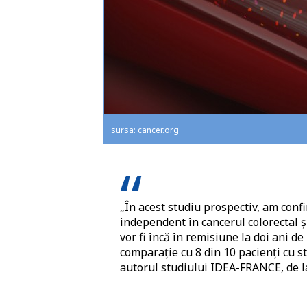
sursa: cancer.org
„În acest studiu prospectiv, am conf
independent în cancerul colorectal ș
vor fi încă în remisiune la doi ani d
comparație cu 8 din 10 pacienți cu st
autorul studiului IDEA-FRANCE, de l