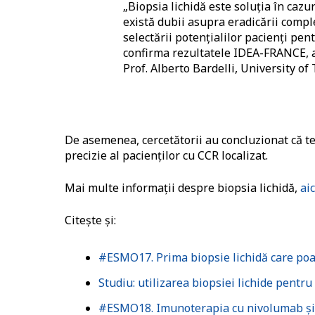
„Biopsia lichidă este soluția în cazur
există dubii asupra eradicării complet
selectării potențialilor pacienți pen
confirma rezultatele IDEA-FRANCE, ac
Prof. Alberto Bardelli, University of 
De asemenea, cercetătorii au concluzionat că t
precizie al pacienților cu CCR localizat.
Mai multe informații despre biopsia lichidă,
aic
Citește și:
#ESMO17. Prima biopsie lichidă care poat
Studiu: utilizarea biopsiei lichide pentru
#ESMO18. Imunoterapia cu nivolumab și 