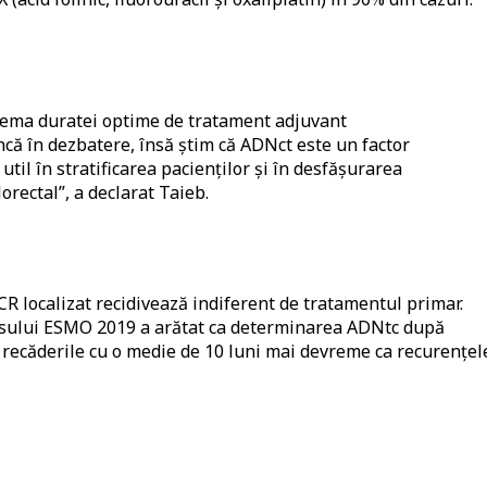
lema duratei optime de tratament adjuvant
încă în dezbatere, însă știm că ADNct este un factor
 util în stratificarea pacienților și în desfășurarea
orectal”, a declarat Taieb.
CR localizat recidivează indiferent de tratamentul primar.
resului ESMO 2019 a arătat ca determinarea ADNtc după
e recăderile cu o medie de 10 luni mai devreme ca recurențel